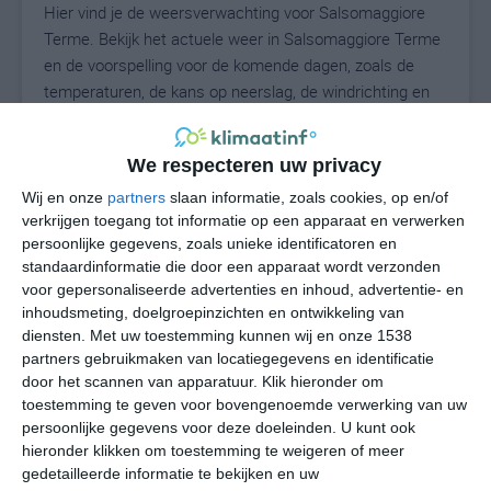
Hier vind je de weersverwachting voor Salsomaggiore
Terme. Bekijk het actuele weer in Salsomaggiore Terme
en de voorspelling voor de komende dagen, zoals de
temperaturen, de kans op neerslag, de windrichting en
de windkracht. Met deze weergegevens kun je zien wat
voor weer je kunt verwachten in Salsomaggiore Terme.
We respecteren uw privacy
Op basis van de klimaatstatistieken beschrijven we het
weer per maand in Salsomaggiore Terme. Dit is geen
Wij en onze
partners
slaan informatie, zoals cookies, op en/of
langetermijnverwachting, maar geeft het gemiddelde
verkrijgen toegang tot informatie op een apparaat en verwerken
persoonlijke gegevens, zoals unieke identificatoren en
weerbeeld voor alle maanden van het jaar. Wil je de
standaardinformatie die door een apparaat wordt verzonden
uitgebreide weersverwachting voor Salsomaggiore
voor gepersonaliseerde advertenties en inhoud, advertentie- en
Terme zien? Op de pagina met extra weerinformatie
inhoudsmeting, doelgroepinzichten en ontwikkeling van
tonen we de kans op sneeuw, de gevoelstemperatuur,
diensten.
Met uw toestemming kunnen wij en onze 1538
de zichtbaarheid, de UV-kracht, de luchtdruk en meer
partners gebruikmaken van locatiegegevens en identificatie
goede weerinfo.
door het scannen van apparatuur. Klik hieronder om
toestemming te geven voor bovengenoemde verwerking van uw
persoonlijke gegevens voor deze doeleinden. U kunt ook
hieronder klikken om toestemming te weigeren of meer
N
gedetailleerde informatie te bekijken en uw
°C