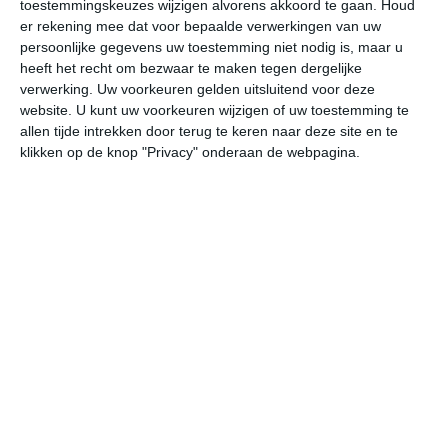
28
toestemmingskeuzes wijzigen alvorens akkoord te gaan.
Houd
L
er rekening mee dat voor bepaalde verwerkingen van uw
W
persoonlijke gegevens uw toestemming niet nodig is, maar u
heeft het recht om bezwaar te maken tegen dergelijke
verwerking. Uw voorkeuren gelden uitsluitend voor deze
za
zo
ma
di
wo
website. U kunt uw voorkeuren wijzigen of uw toestemming te
allen tijde intrekken door terug te keren naar deze site en te
klikken op de knop "Privacy" onderaan de webpagina.
33°
24°
35°
23°
36°
24°
36°
25°
34°
25°
24°C
27°C
30°C
33°C
32°C
28
07:00
10:00
13:00
16:00
19:00
22
07:00
10:00
13:00
16:00
19:00
22
ZO 2
OZO 3
ONO 3
O 3
O 2
ON