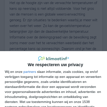
Het op de hoogte zijn van de verwachte temperaturen of
kans op neerslag is niet altijd voldoende. Voor het gros
van de mensen is een globale weersverwachting
genoeg. Er zijn situaties te bedenken waarbij je meer wilt
weten over het weer. Zo kan de gevoelstemperatuur
belangrijker zijn dan de daadwerkelijke temperatuur.
Informatie over de dekkingsgraad van de bewolking zegt
soms meer over het te verwachten weerbeeld dan het
percentage kans op zonneschijn. Daarom vind je hier de
uitgebreide weersvoorspelling voor Rosarno.
We respecteren uw privacy
Wij en onze
partners
slaan informatie, zoals cookies, op en/of
28
N
°C
verkrijgen toegang tot informatie op een apparaat en verwerken
L
persoonlijke gegevens, zoals unieke identificatoren en
standaardinformatie die door een apparaat wordt verzonden
W
voor gepersonaliseerde advertenties en inhoud, advertentie- en
inhoudsmeting, doelgroepinzichten en ontwikkeling van
vr
za
zo
ma
di
diensten.
Met uw toestemming kunnen wij en onze 1538
partners gebruikmaken van locatiegegevens en identificatie