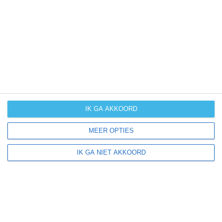
UV-index
UV 6
Rosarno ligt in:
Europa
Italië
Calabrië
IK GA AKKOORD
MEER OPTIES
Klimaatinfo van Calabrië
IK GA NIET AKKOORD
Het actuele weer en de weersvoorspelling voor de
komende dagen of weken zeggen niets over hoe het
weer in andere maanden kan zijn. Wil je een indicatie
hebben van hoe het weer gemiddeld is in Calabrië?
Daarvoor hebben wij handige klimaatinfo over Calabrië.