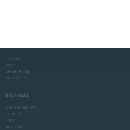
klimaatinfo.nl
klimaat
weer
beste reistijd
informatie
informatie
over klimaatinfo
contact
links
adverteren