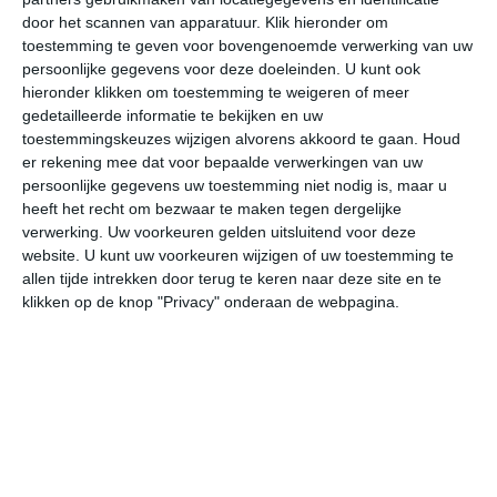
door het scannen van apparatuur. Klik hieronder om
toestemming te geven voor bovengenoemde verwerking van uw
32°
23°
32°
24°
34°
23°
33°
23°
32°
24°
persoonlijke gegevens voor deze doeleinden. U kunt ook
hieronder klikken om toestemming te weigeren of meer
31°C
28°C
26°C
25°C
24°C
27
gedetailleerde informatie te bekijken en uw
toestemmingskeuzes wijzigen alvorens akkoord te gaan.
Houd
er rekening mee dat voor bepaalde verwerkingen van uw
persoonlijke gegevens uw toestemming niet nodig is, maar u
17:00
20:00
23:00
02:00
05:00
08
heeft het recht om bezwaar te maken tegen dergelijke
verwerking. Uw voorkeuren gelden uitsluitend voor deze
website. U kunt uw voorkeuren wijzigen of uw toestemming te
allen tijde intrekken door terug te keren naar deze site en te
17:00
20:00
23:00
02:00
05:00
08
klikken op de knop "Privacy" onderaan de webpagina.
W 3
WZW 2
ZO 1
OZO 1
ZO 1
ZO
17:00
20:00
23:00
02:00
05:00
08