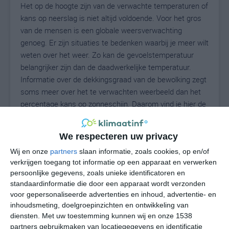
Het op de hoogte zijn van de verwachte temperaturen of
kans op neerslag is niet altijd voldoende. Voor het gros
van de mensen is een globale weersverwachting
genoeg. Er zijn situaties te bedenken waarbij je meer wilt
weten over het weer. Zo kan de gevoelstemperatuur
belangrijker zijn dan de daadwerkelijke temperatuur.
Informatie over de dekkingsgraad van de bewolking zegt
soms meer over het te verwachten weerbeeld dan het
percentage kans op zonneschijn. Daarom vind je hier de
uitgebreide weersvoorspelling voor Roccasicura.
We respecteren uw privacy
Wij en onze
partners
slaan informatie, zoals cookies, op en/of
23
N
°C
verkrijgen toegang tot informatie op een apparaat en verwerken
persoonlijke gegevens, zoals unieke identificatoren en
L
standaardinformatie die door een apparaat wordt verzonden
W
voor gepersonaliseerde advertenties en inhoud, advertentie- en
inhoudsmeting, doelgroepinzichten en ontwikkeling van
diensten.
Met uw toestemming kunnen wij en onze 1538
za
zo
ma
di
wo
partners gebruikmaken van locatiegegevens en identificatie