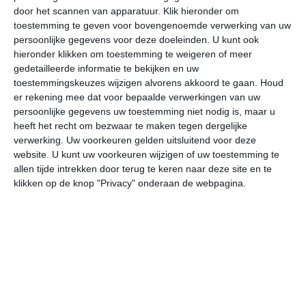
door het scannen van apparatuur. Klik hieronder om
toestemming te geven voor bovengenoemde verwerking van uw
29°
18°
32°
16°
33°
18°
33°
18°
32°
19°
persoonlijke gegevens voor deze doeleinden. U kunt ook
hieronder klikken om toestemming te weigeren of meer
19°C
18°C
23°C
28°C
28°C
23
gedetailleerde informatie te bekijken en uw
toestemmingskeuzes wijzigen alvorens akkoord te gaan.
Houd
er rekening mee dat voor bepaalde verwerkingen van uw
persoonlijke gegevens uw toestemming niet nodig is, maar u
02:00
05:00
08:00
11:00
14:00
17
heeft het recht om bezwaar te maken tegen dergelijke
verwerking. Uw voorkeuren gelden uitsluitend voor deze
website. U kunt uw voorkeuren wijzigen of uw toestemming te
allen tijde intrekken door terug te keren naar deze site en te
02:00
05:00
08:00
11:00
14:00
17
klikken op de knop "Privacy" onderaan de webpagina.
NNO 2
NNO 2
NO 2
ONO 2
ONO 2
NN
02:00
05:00
08:00
11:00
14:00
17