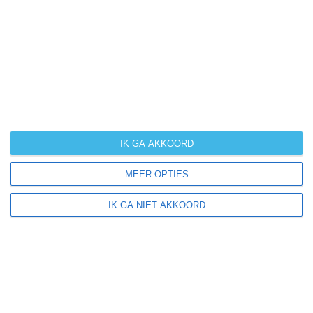
UV-index
UV 0
Roccasicura ligt in:
Europa
Italië
IK GA AKKOORD
MEER OPTIES
Klimaatinfo van Italië
IK GA NIET AKKOORD
Het actuele weer en de weersvoorspelling voor de
komende dagen of weken zeggen niets over hoe het
weer in andere maanden kan zijn. Wil je een indicatie
hebben van hoe het weer gemiddeld is in Italië?
Daarvoor hebben wij handige klimaatinfo over Italië.
Bekijk de gemiddelde temperaturen, de kans op regen of