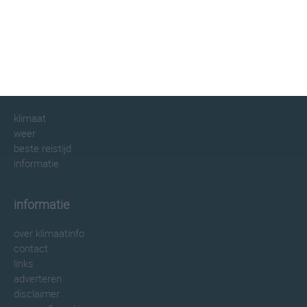
klimaatinfo.nl
klimaat
weer
beste reistijd
informatie
informatie
over klimaatinfo
contact
links
adverteren
disclaimer