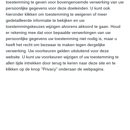
toestemming te geven voor bovengenoemde verwerking van uw
persoonlijke gegevens voor deze doeleinden. U kunt ook
hieronder klikken om toestemming te weigeren of meer
bekijk de uitgebreide weersverwachting voor Ravello
gedetailleerde informatie te bekijken en uw
toestemmingskeuzes wijzigen alvorens akkoord te gaan.
Houd
er rekening mee dat voor bepaalde verwerkingen van uw
Op basis van de langjarige klimaatstatistieken, bepaalde
persoonlijke gegevens uw toestemming niet nodig is, maar u
weerpatronen en specifieke gebeurtenissen kan een
heeft het recht om bezwaar te maken tegen dergelijke
gemiddeld weerbeeld per maand samengesteld worden.
verwerking. Uw voorkeuren gelden uitsluitend voor deze
website. U kunt uw voorkeuren wijzigen of uw toestemming te
Het weer in januari
allen tijde intrekken door terug te keren naar deze site en te
klikken op de knop "Privacy" onderaan de webpagina.
In de maand januari ligt de gemiddelde
maximumtemperatuur in Ravello rond de 10 graden
Celsius. De gemiddelde minimumtemperatuur komt in
januari uit op 4 graden. Het aantal uren dat de zon
zichtbaar is ligt in januari op deze bestemming rond de 4
uur per dag. Binnen de hele maand valt er gedurende
ongeveer 14 dagen neerslag. Als je kijkt naar de
langjarige gemiddeldes dan zorgt dat voor een redelijke