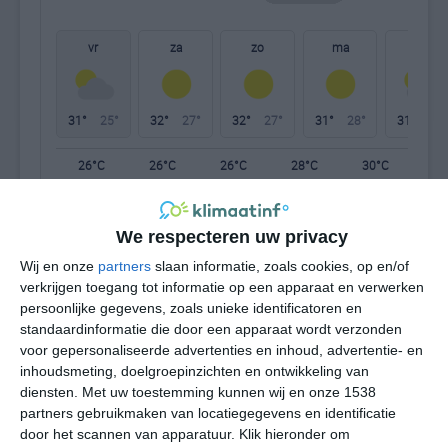
vr
za
zo
ma
di
31°
25°
32°
27°
32°
27°
31°
28°
31°
28°
26°C
26°C
26°C
28°C
30°C
31
We respecteren uw privacy
01:00
04:00
07:00
10:00
13:00
16
Wij en onze
partners
slaan informatie, zoals cookies, op en/of
verkrijgen toegang tot informatie op een apparaat en verwerken
persoonlijke gegevens, zoals unieke identificatoren en
01:00
04:00
07:00
10:00
13:00
16
standaardinformatie die door een apparaat wordt verzonden
voor gepersonaliseerde advertenties en inhoud, advertentie- en
ONO 1
O 1
O 1
Z 1
ZZW 2
WZ
inhoudsmeting, doelgroepinzichten en ontwikkeling van
diensten.
Met uw toestemming kunnen wij en onze 1538
partners gebruikmaken van locatiegegevens en identificatie
01:00
04:00
07:00
10:00
13:00
16
door het scannen van apparatuur. Klik hieronder om