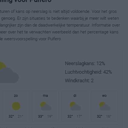
ren of kans op neerslag is niet altijd voldoende. Voor het gros
enoeg. Er zijn situaties te bedenken waarbij je meer wilt weten
ngrijker zijn dan de daadwerkelijke temperatuur. Informatie over
eer over het te verwachten weerbeeld dan het percentage kans
de weersvoorspelling voor Pulfero.
Neerslagkans: 12%
Luchtvochtigheid: 42%
Windkracht: 2
zo
ma
di
wo
32°
21°
33°
19°
32°
17°
32°
16°