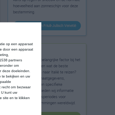
hoeveelheid aan zonneschijn voor deze
bestemming.
klimaatinfo van Friuli-Julisch Venetië
matie op een apparaat
ie door een apparaat
Beste reistijd
eting,
Het weer is een belangrijke factor bij het
1538 partners
reizen. Wil je weten wat de beste
hieronder om
r deze doeleinden.
maanden zijn om naar Italië te reizen?
 te bekijken en uw
Op basis van klimaatgegevens,
epaalde
weersextremen en specifieke
et recht om bezwaar
weerinformatie bieden wij informatie
. U kunt uw
over de beste reisperiodes voor
 site en te klikken
duizenden bestemmingen wereldwijd.