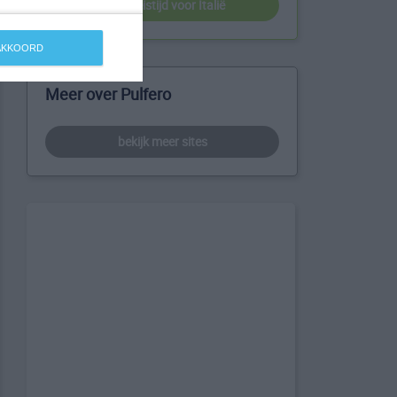
beste reistijd voor Italië
 AKKOORD
Meer over Pulfero
bekijk meer sites