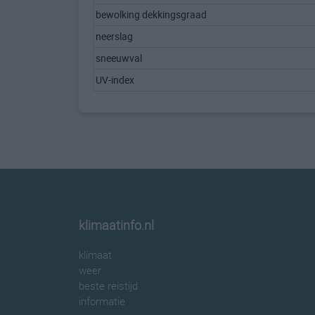
bewolking dekkingsgraad
neerslag
sneeuwval
UV-index
klimaatinfo.nl
klimaat
weer
beste reistijd
informatie