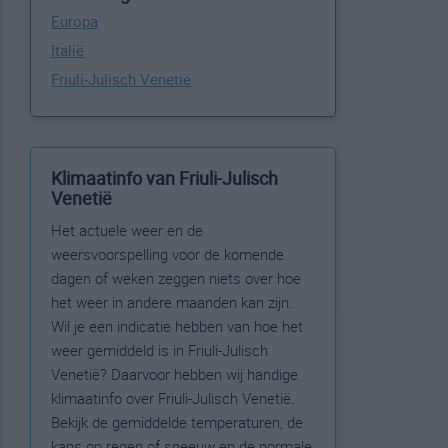
Europa
Italië
Friuli-Julisch Venetië
Klimaatinfo van Friuli-Julisch
Venetië
Het actuele weer en de
weersvoorspelling voor de komende
dagen of weken zeggen niets over hoe
het weer in andere maanden kan zijn.
Wil je een indicatie hebben van hoe het
weer gemiddeld is in Friuli-Julisch
Venetië? Daarvoor hebben wij handige
klimaatinfo over Friuli-Julisch Venetië.
Bekijk de gemiddelde temperaturen, de
kans op regen of sneeuw en de normale