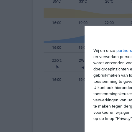
36°C
33°C
26°C
16:00
19:00
22:00
16:00
19:00
22:00
Wij en onze
partners
en verwerken persoon
ZZO 2
ZW 2
NNO 2
wordt verzonden voo
doelgroepinzichten e
gebruikmaken van loc
16:00
19:00
22:00
toestemming te gev
U kunt ook hieronder
toestemmingskeuzes 
verwerkingen van uw
te maken tegen derge
voorkeuren wijzigen 
op de knop "Privacy