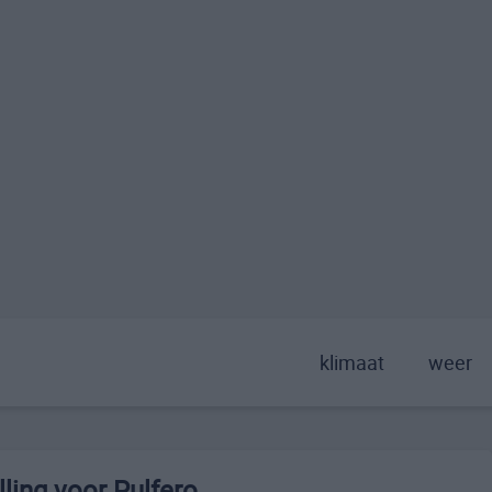
klimaat
weer
ling voor Pulfero