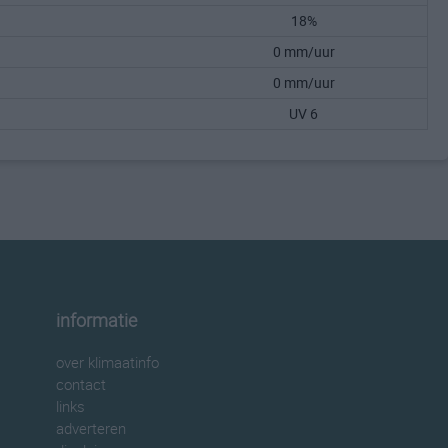
18%
0 mm/uur
0 mm/uur
UV 6
informatie
over klimaatinfo
contact
links
adverteren