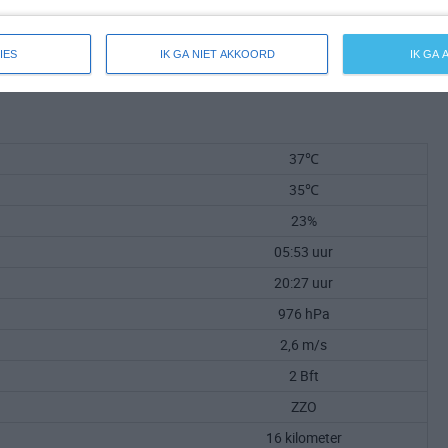
IES
IK GA NIET AKKOORD
IK GA
37℃
35℃
23%
05:53 uur
20:27 uur
976 hPa
2,6 m/s
2 Bft
ZZO
16 kilometer