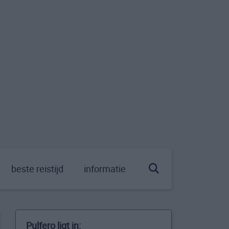
beste reistijd
informatie
Pulfero ligt in: