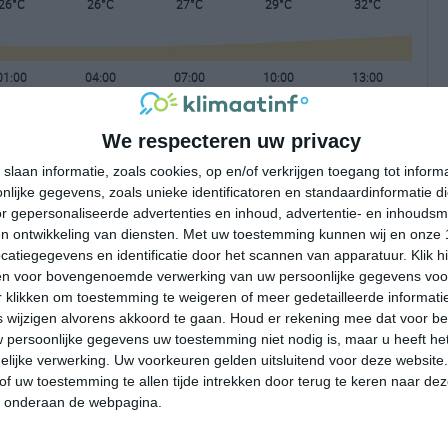
26°C
26°C
27°C
29°C
32°C
01:00
04:00
07:00
10:00
13:00
We respecteren uw privacy
01:00
04:00
07:00
10:00
13:00
slaan informatie, zoals cookies, op en/of verkrijgen toegang tot infor
lijke gegevens, zoals unieke identificatoren en standaardinformatie d
NNO 2
NNO 2
NO 2
ONO 1
O 3
r gepersonaliseerde advertenties en inhoud, advertentie- en inhoudsm
n ontwikkeling van diensten.
Met uw toestemming kunnen wij en onze 
atiegegevens en identificatie door het scannen van apparatuur. Klik 
01:00
04:00
07:00
10:00
13:00
en voor bovengenoemde verwerking van uw persoonlijke gegevens voo
 klikken om toestemming te weigeren of meer gedetailleerde informatie
wijzigen alvorens akkoord te gaan.
Houd er rekening mee dat voor b
 persoonlijke gegevens uw toestemming niet nodig is, maar u heeft h
lijke verwerking. Uw voorkeuren gelden uitsluitend voor deze website
of uw toestemming te allen tijde intrekken door terug te keren naar deze
" onderaan de webpagina.