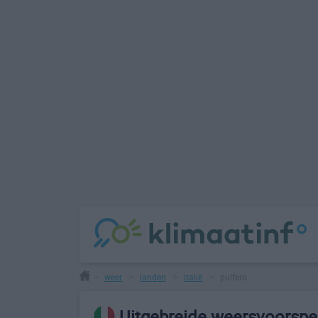
weer
landen
italië
pulfero
>
>
>
>
Uitgebreide weersvoorspel