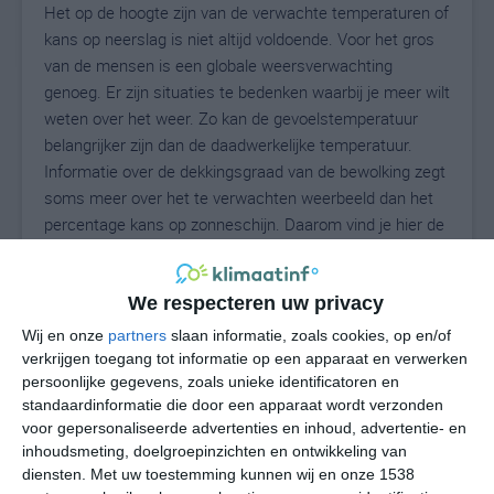
Het op de hoogte zijn van de verwachte temperaturen of
kans op neerslag is niet altijd voldoende. Voor het gros
van de mensen is een globale weersverwachting
genoeg. Er zijn situaties te bedenken waarbij je meer wilt
weten over het weer. Zo kan de gevoelstemperatuur
belangrijker zijn dan de daadwerkelijke temperatuur.
Informatie over de dekkingsgraad van de bewolking zegt
soms meer over het te verwachten weerbeeld dan het
percentage kans op zonneschijn. Daarom vind je hier de
uitgebreide weersvoorspelling voor Puia-Villanova.
We respecteren uw privacy
Wij en onze
partners
slaan informatie, zoals cookies, op en/of
29
N
°C
verkrijgen toegang tot informatie op een apparaat en verwerken
L
persoonlijke gegevens, zoals unieke identificatoren en
standaardinformatie die door een apparaat wordt verzonden
W
voor gepersonaliseerde advertenties en inhoud, advertentie- en
inhoudsmeting, doelgroepinzichten en ontwikkeling van
vr
za
zo
ma
di
diensten.
Met uw toestemming kunnen wij en onze 1538