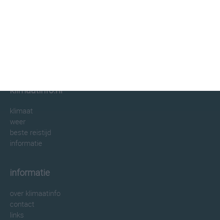
klimaatinfo.nl
klimaat
weer
beste reistijd
informatie
informatie
over klimaatinfo
contact
links