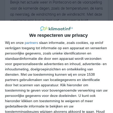
Bekijk het actuele weer in Pontecorvo en de voorspelling
voor de komende dagen, zoals de temperaturen, de kans
op neerslag, de windrichting en de windkracht. Met deze
weergegevens kun je zien wat voor weer je kunt
verwachten in Pontecorvo. Op basis van de
klimaatstatistieken beschrijven we het weer per maand
We respecteren uw privacy
in Pontecorvo. Dit is geen langetermijnverwachting,
Wij en onze
partners
slaan informatie, zoals cookies, op en/of
maar geeft het gemiddelde weerbeeld voor alle
verkrijgen toegang tot informatie op een apparaat en verwerken
maanden van het jaar. Wil je de uitgebreide
persoonlijke gegevens, zoals unieke identificatoren en
weersverwachting voor Pontecorvo zien? Op de pagina
standaardinformatie die door een apparaat wordt verzonden
met extra weerinformatie tonen we de kans op sneeuw,
voor gepersonaliseerde advertenties en inhoud, advertentie- en
de gevoelstemperatuur, de zichtbaarheid, de UV-kracht,
inhoudsmeting, doelgroepinzichten en ontwikkeling van
de luchtdruk en meer goede weerinfo.
diensten.
Met uw toestemming kunnen wij en onze 1538
partners gebruikmaken van locatiegegevens en identificatie
door het scannen van apparatuur. Klik hieronder om
toestemming te geven voor bovengenoemde verwerking van uw
29
persoonlijke gegevens voor deze doeleinden. U kunt ook
N
°C
hieronder klikken om toestemming te weigeren of meer
L
gedetailleerde informatie te bekijken en uw
W
toestemmingskeuzes wijzigen alvorens akkoord te gaan.
Houd