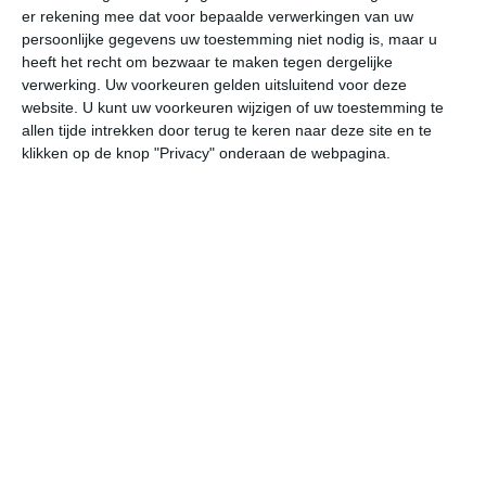
er rekening mee dat voor bepaalde verwerkingen van uw
persoonlijke gegevens uw toestemming niet nodig is, maar u
undefined
ma
di
wo
do
heeft het recht om bezwaar te maken tegen dergelijke
verwerking. Uw voorkeuren gelden uitsluitend voor deze
website. U kunt uw voorkeuren wijzigen of uw toestemming te
allen tijde intrekken door terug te keren naar deze site en te
37°
21°
37°
22°
37°
23°
39°
22°
39°
22°
klikken op de knop "Privacy" onderaan de webpagina.
27°C
35°C
36°C
35°C
30°C
26
09:00
12:00
15:00
18:00
21:00
00
09:00
12:00
15:00
18:00
21:00
00
OZO 0
ONO 1
ZZW 2
NNW 2
WZW 1
WZ
09:00
12:00
15:00
18:00
21:00
00