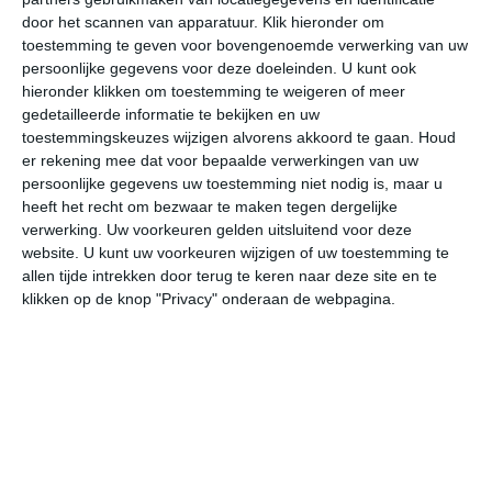
door het scannen van apparatuur. Klik hieronder om
toestemming te geven voor bovengenoemde verwerking van uw
21°
16°
19°
14°
20°
15°
21°
15°
20°
16°
persoonlijke gegevens voor deze doeleinden. U kunt ook
hieronder klikken om toestemming te weigeren of meer
17°C
19°C
21°C
19°C
19°C
16
gedetailleerde informatie te bekijken en uw
toestemmingskeuzes wijzigen alvorens akkoord te gaan.
Houd
er rekening mee dat voor bepaalde verwerkingen van uw
persoonlijke gegevens uw toestemming niet nodig is, maar u
07:00
10:00
13:00
16:00
19:00
22
heeft het recht om bezwaar te maken tegen dergelijke
verwerking. Uw voorkeuren gelden uitsluitend voor deze
website. U kunt uw voorkeuren wijzigen of uw toestemming te
allen tijde intrekken door terug te keren naar deze site en te
07:00
10:00
13:00
16:00
19:00
22
klikken op de knop "Privacy" onderaan de webpagina.
WNW 2
ZZW 2
ZZO 2
ZO 2
OZO 1
NN
07:00
10:00
13:00
16:00
19:00
22