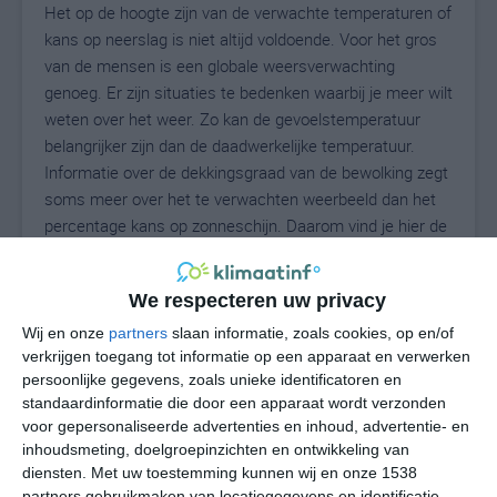
Het op de hoogte zijn van de verwachte temperaturen of
kans op neerslag is niet altijd voldoende. Voor het gros
van de mensen is een globale weersverwachting
genoeg. Er zijn situaties te bedenken waarbij je meer wilt
weten over het weer. Zo kan de gevoelstemperatuur
belangrijker zijn dan de daadwerkelijke temperatuur.
Informatie over de dekkingsgraad van de bewolking zegt
soms meer over het te verwachten weerbeeld dan het
percentage kans op zonneschijn. Daarom vind je hier de
uitgebreide weersvoorspelling voor Piedicavallo.
We respecteren uw privacy
Wij en onze
partners
slaan informatie, zoals cookies, op en/of
18
N
°C
verkrijgen toegang tot informatie op een apparaat en verwerken
L
persoonlijke gegevens, zoals unieke identificatoren en
standaardinformatie die door een apparaat wordt verzonden
W
voor gepersonaliseerde advertenties en inhoud, advertentie- en
inhoudsmeting, doelgroepinzichten en ontwikkeling van
vr
za
zo
ma
di
diensten.
Met uw toestemming kunnen wij en onze 1538
partners gebruikmaken van locatiegegevens en identificatie