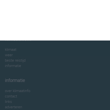
klimaatinfo.nl
klimaat
weer
beste reistijd
informatie
informatie
over klimaatinfo
contact
links
adverteren