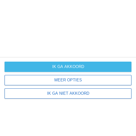
UV-index
UV 0
Piedicavallo ligt in:
Europa
Italië
Piëmont
IK GA AKKOORD
MEER OPTIES
Klimaatinfo van Piëmont
IK GA NIET AKKOORD
Het actuele weer en de weersvoorspelling voor de
komende dagen of weken zeggen niets over hoe het
weer in andere maanden kan zijn. Wil je een indicatie
hebben van hoe het weer gemiddeld is in Piëmont?
Daarvoor hebben wij handige klimaatinfo over Piëmont.