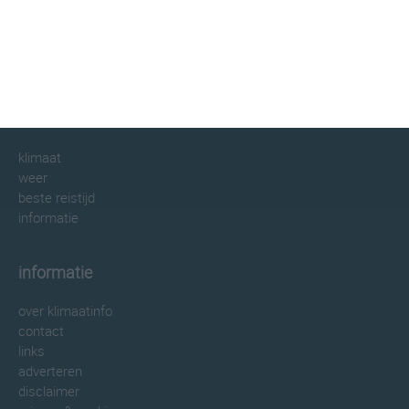
klimaatinfo.nl
klimaat
weer
beste reistijd
informatie
informatie
over klimaatinfo
contact
links
adverteren
disclaimer