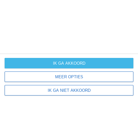
UV-index
UV 1
Piazza Brembana ligt in:
Europa
Italië
IK GA AKKOORD
MEER OPTIES
Klimaatinfo van Italië
IK GA NIET AKKOORD
Het actuele weer en de weersvoorspelling voor de
komende dagen of weken zeggen niets over hoe het
weer in andere maanden kan zijn. Wil je een indicatie
hebben van hoe het weer gemiddeld is in Italië?
Daarvoor hebben wij handige klimaatinfo over Italië.
Bekijk de gemiddelde temperaturen, de kans op regen of