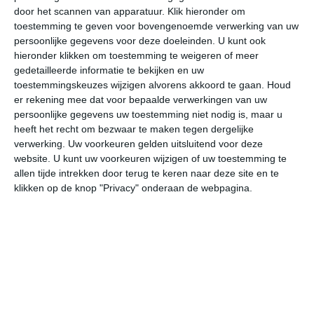
door het scannen van apparatuur. Klik hieronder om
toestemming te geven voor bovengenoemde verwerking van uw
27°
19°
25°
17°
26°
17°
27°
18°
28°
19°
persoonlijke gegevens voor deze doeleinden. U kunt ook
hieronder klikken om toestemming te weigeren of meer
24°C
27°C
26°C
25°C
20°C
18
gedetailleerde informatie te bekijken en uw
toestemmingskeuzes wijzigen alvorens akkoord te gaan.
Houd
er rekening mee dat voor bepaalde verwerkingen van uw
persoonlijke gegevens uw toestemming niet nodig is, maar u
09:00
12:00
15:00
18:00
21:00
00
heeft het recht om bezwaar te maken tegen dergelijke
verwerking. Uw voorkeuren gelden uitsluitend voor deze
website. U kunt uw voorkeuren wijzigen of uw toestemming te
allen tijde intrekken door terug te keren naar deze site en te
09:00
12:00
15:00
18:00
21:00
00
klikken op de knop "Privacy" onderaan de webpagina.
ONO 1
ZZW 2
WZW 0
ZW 1
N 1
ON
09:00
12:00
15:00
18:00
21:00
00