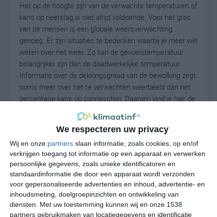
Het op de hoogte zijn van de verwachte temperaturen of
kans op neerslag is niet altijd voldoende. Voor het gros
van de mensen is een globale weersverwachting
genoeg. Er zijn situaties te bedenken waarbij je meer wilt
weten over het weer. Zo kan de gevoelstemperatuur
belangrijker zijn dan de daadwerkelijke temperatuur.
Informatie over de dekkingsgraad van de bewolking zegt
soms meer over het te verwachten weerbeeld dan het
percentage kans op zonneschijn. Daarom vind je hier de
uitgebreide weersvoorspelling voor Piazza Brembana.
We respecteren uw privacy
Wij en onze
partners
slaan informatie, zoals cookies, op en/of
23
N
°C
verkrijgen toegang tot informatie op een apparaat en verwerken
persoonlijke gegevens, zoals unieke identificatoren en
L
standaardinformatie die door een apparaat wordt verzonden
W
voor gepersonaliseerde advertenties en inhoud, advertentie- en
inhoudsmeting, doelgroepinzichten en ontwikkeling van
diensten.
Met uw toestemming kunnen wij en onze 1538
vr
za
zo
ma
di
partners gebruikmaken van locatiegegevens en identificatie