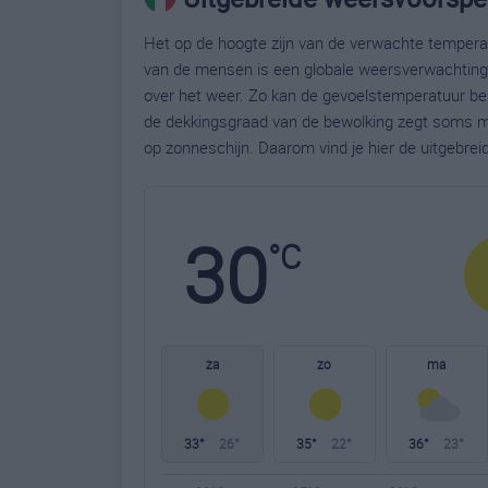
Het op de hoogte zijn van de verwachte temperatu
van de mensen is een globale weersverwachting g
over het weer. Zo kan de gevoelstemperatuur bela
de dekkingsgraad van de bewolking zegt soms m
op zonneschijn. Daarom vind je hier de uitgebre
30
°C
za
zo
ma
33°
26°
35°
22°
36°
23°