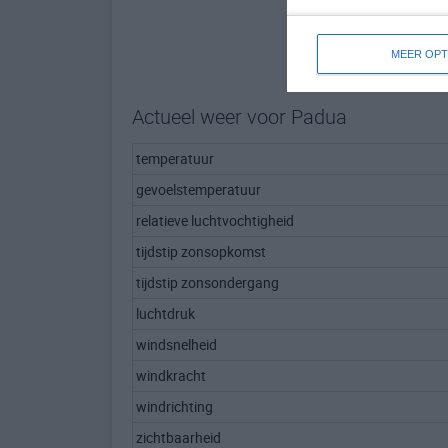
MEER OPT
Actueel weer voor Padua
temperatuur
gevoelstemperatuur
relatieve luchtvochtigheid
tijdstip zonsopkomst
tijdstip zonsondergang
luchtdruk
windsnelheid
windkracht
windrichting
zichtbaarheid