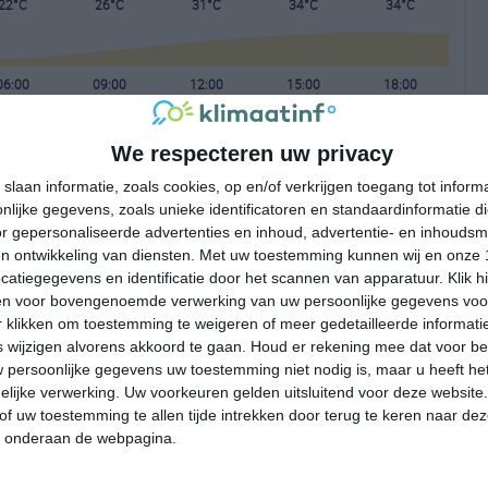
22°C
26°C
31°C
34°C
34°C
06:00
09:00
12:00
15:00
18:00
We respecteren uw privacy
06:00
09:00
12:00
15:00
18:00
slaan informatie, zoals cookies, op en/of verkrijgen toegang tot infor
lijke gegevens, zoals unieke identificatoren en standaardinformatie d
NW 1
NNO 1
OZO 1
Z 1
ZZO 2
r gepersonaliseerde advertenties en inhoud, advertentie- en inhoudsm
n ontwikkeling van diensten.
Met uw toestemming kunnen wij en onze 
atiegegevens en identificatie door het scannen van apparatuur. Klik 
06:00
09:00
12:00
15:00
18:00
en voor bovengenoemde verwerking van uw persoonlijke gegevens voo
 klikken om toestemming te weigeren of meer gedetailleerde informatie
wijzigen alvorens akkoord te gaan.
Houd er rekening mee dat voor b
 persoonlijke gegevens uw toestemming niet nodig is, maar u heeft h
lijke verwerking. Uw voorkeuren gelden uitsluitend voor deze website
of uw toestemming te allen tijde intrekken door terug te keren naar deze
" onderaan de webpagina.