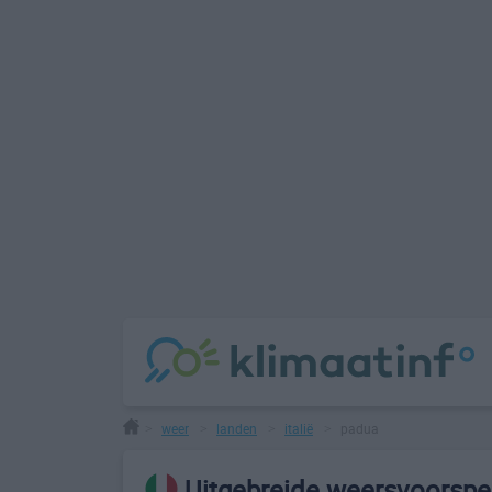
weer
landen
italië
padua
>
>
>
>
Uitgebreide weersvoorspel