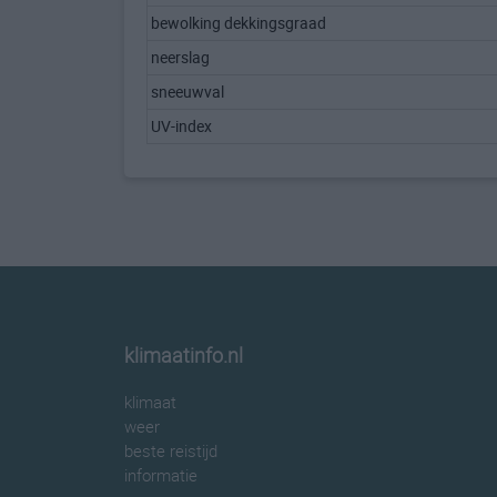
bewolking dekkingsgraad
neerslag
sneeuwval
UV-index
klimaatinfo.nl
klimaat
weer
beste reistijd
informatie