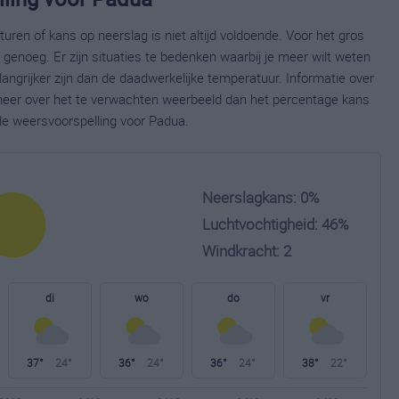
ren of kans op neerslag is niet altijd voldoende. Voor het gros
enoeg. Er zijn situaties te bedenken waarbij je meer wilt weten
ngrijker zijn dan de daadwerkelijke temperatuur. Informatie over
eer over het te verwachten weerbeeld dan het percentage kans
ide weersvoorspelling voor Padua.
Neerslagkans: 0%
Luchtvochtigheid: 46%
Windkracht: 2
di
wo
do
vr
37°
24°
36°
24°
36°
24°
38°
22°