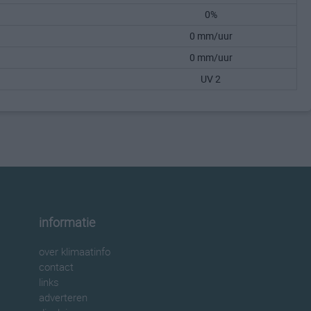
0%
0 mm/uur
0 mm/uur
UV 2
informatie
over klimaatinfo
contact
links
adverteren