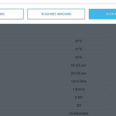
IES
IK GA NIET AKKOORD
IK GA
31℃
31℃
43%
06:03 uur
20:29 uur
1014 hPa
1,8 m/s
2 Bft
ZO
16 kilometer