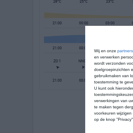
28°C
25°C
23°C
21:00
00:00
03:00
21:00
00:00
03:00
Wij en onze
partners
en verwerken persoon
ZO 1
NNO 1
NNO 1
N
wordt verzonden voo
doelgroepinzichten e
gebruikmaken van loc
21:00
00:00
03:00
toestemming te gev
U kunt ook hieronder
toestemmingskeuzes 
verwerkingen van uw
te maken tegen derge
voorkeuren wijzigen 
op de knop "Privacy