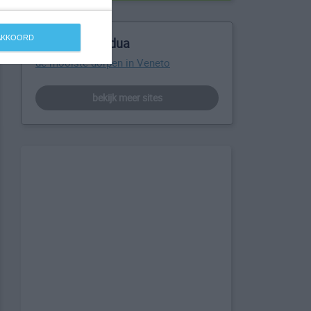
 AKKOORD
Meer over Padua
de mooiste dorpen in Veneto
bekijk meer sites