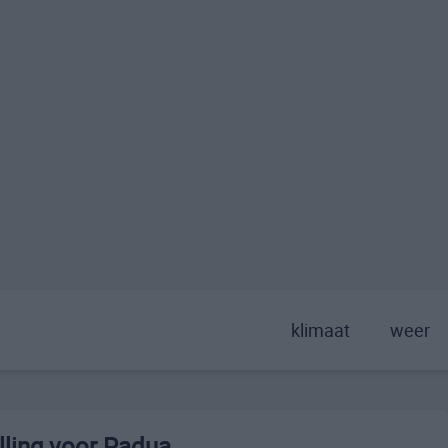
klimaat
weer
ling voor Padua