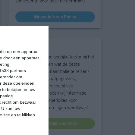
zonneschijn voor deze bestemming.
klimaatinfo van Padua
Beste reistijd
matie op een apparaat
Het weer is een belangrijke factor bij het
ie door een apparaat
reizen. Wil je weten wat de beste
eting,
maanden zijn om naar Italië te reizen?
1538 partners
hieronder om
Op basis van klimaatgegevens,
r deze doeleinden.
weersextremen en specifieke
 te bekijken en uw
weerinformatie bieden wij informatie
epaalde
over de beste reisperiodes voor
et recht om bezwaar
duizenden bestemmingen wereldwijd.
. U kunt uw
 site en te klikken
beste reistijd voor Italië