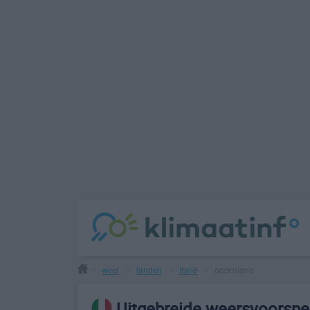
weer
landen
italië
occimiano
>
>
>
>
Uitgebreide weersvoorspe