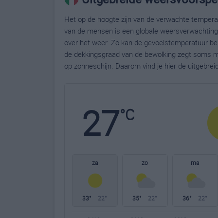
Het op de hoogte zijn van de verwachte temperatu
van de mensen is een globale weersverwachting g
over het weer. Zo kan de gevoelstemperatuur bela
de dekkingsgraad van de bewolking zegt soms m
op zonneschijn. Daarom vind je hier de uitgebre
27
°C
za
zo
ma
33°
22°
35°
22°
36°
22°