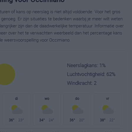
ren of kans op neerslag is niet altijd voldoende. Voor het gros
enoeg. Er zijn situaties te bedenken waarbij je meer wilt weten
ngrijker zijn dan de daadwerkelijke temperatuur. Informatie over
eer over het te verwachten weerbeeld dan het percentage kans
ide weersvoorspelling voor Occimiano.
Neerslagkans: 1%
Luchtvochtigheid: 62%
Windkracht: 2
di
wo
do
vr
36°
23°
34°
24°
36°
20°
38°
22°