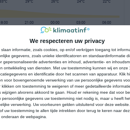
33°C
29°C
26°C
24°C
22°C
18:00
21:00
00:00
03:00
06:00
We respecteren uw privacy
18:00
21:00
00:00
03:00
06:00
slaan informatie, zoals cookies, op en/of verkrijgen toegang tot infor
lijke gegevens, zoals unieke identificatoren en standaardinformatie d
ONO 2
NNO 1
NW 1
NNW 2
NNW 2
r gepersonaliseerde advertenties en inhoud, advertentie- en inhoudsm
n ontwikkeling van diensten.
Met uw toestemming kunnen wij en onze 
atiegegevens en identificatie door het scannen van apparatuur. Klik 
18:00
21:00
00:00
03:00
06:00
en voor bovengenoemde verwerking van uw persoonlijke gegevens voo
 klikken om toestemming te weigeren of meer gedetailleerde informatie
wijzigen alvorens akkoord te gaan.
Houd er rekening mee dat voor b
 persoonlijke gegevens uw toestemming niet nodig is, maar u heeft h
lijke verwerking. Uw voorkeuren gelden uitsluitend voor deze website
of uw toestemming te allen tijde intrekken door terug te keren naar deze
" onderaan de webpagina.