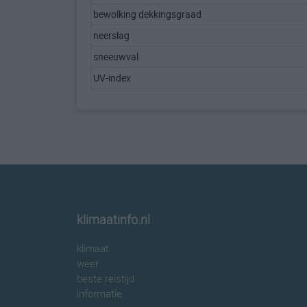
bewolking dekkingsgraad
neerslag
sneeuwval
UV-index
klimaatinfo.nl
klimaat
weer
beste reistijd
informatie