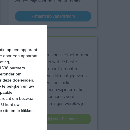
zonneschijn voor deze bestemming.
klimaatinfo van Piëmont
Beste reistijd
matie op een apparaat
Het weer is een belangrijke factor bij het
ie door een apparaat
reizen. Wil je weten wat de beste
eting,
maanden zijn om naar Piëmont te
1538 partners
hieronder om
reizen? Op basis van klimaatgegevens,
r deze doeleinden.
weersextremen en specifieke
 te bekijken en uw
weerinformatie bieden wij informatie
epaalde
over de beste reisperiodes voor
et recht om bezwaar
duizenden bestemmingen wereldwijd.
. U kunt uw
 site en te klikken
beste reistijd voor Piëmont