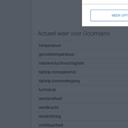
MEER OPT
Actueel weer voor Occimiano
temperatuur
gevoelstemperatuur
relatieve luchtvochtigheid
tijdstip zonsopkomst
tijdstip zonsondergang
luchtdruk
windsnelheid
windkracht
windrichting
zichtbaarheid