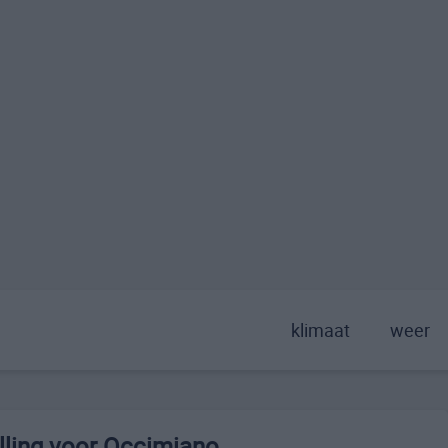
klimaat
weer
lling voor Occimiano