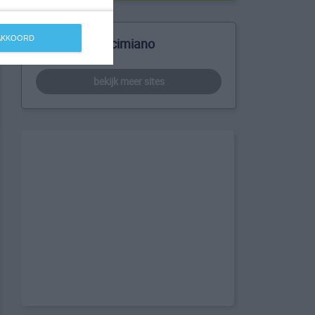
 AKKOORD
Meer over Occimiano
bekijk meer sites