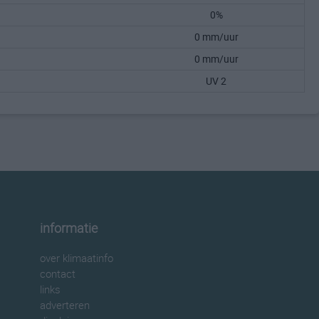
0%
0 mm/uur
0 mm/uur
UV 2
informatie
over klimaatinfo
contact
links
adverteren