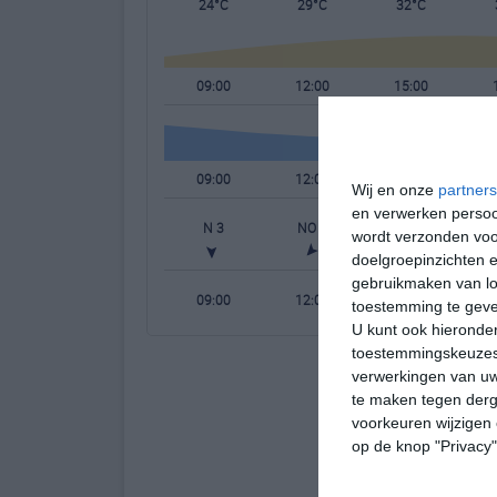
24°C
29°C
32°C
09:00
12:00
15:00
09:00
12:00
15:00
Wij en onze
partners
en verwerken persoon
N 3
NO 2
ONO 2
wordt verzonden voo
doelgroepinzichten e
gebruikmaken van loc
09:00
12:00
15:00
toestemming te gev
U kunt ook hieronder
toestemmingskeuzes 
verwerkingen van uw
te maken tegen derge
voorkeuren wijzigen 
op de knop "Privacy