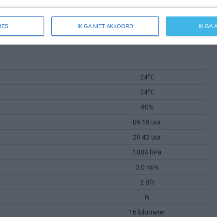
IES
IK GA NIET AKKOORD
IK GA
24℃
24℃
80%
06:18 uur
20:42 uur
1004 hPa
3,0 m/s
2 Bft
N
16 kilometer