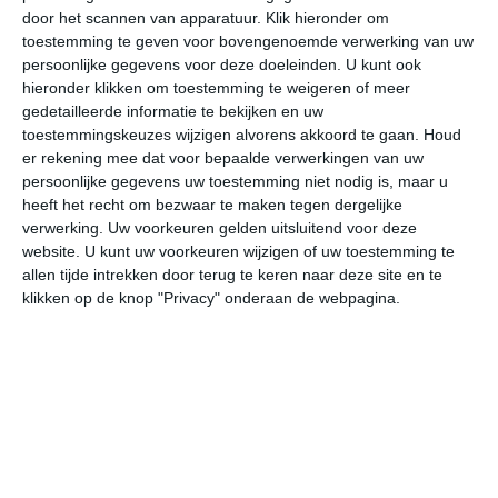
door het scannen van apparatuur. Klik hieronder om
toestemming te geven voor bovengenoemde verwerking van uw
38°
20°
38°
22°
37°
23°
37°
21°
37°
23°
persoonlijke gegevens voor deze doeleinden. U kunt ook
hieronder klikken om toestemming te weigeren of meer
37°C
37°C
33°C
27°C
25°C
23
gedetailleerde informatie te bekijken en uw
toestemmingskeuzes wijzigen alvorens akkoord te gaan.
Houd
er rekening mee dat voor bepaalde verwerkingen van uw
persoonlijke gegevens uw toestemming niet nodig is, maar u
13:00
16:00
19:00
22:00
01:00
04
heeft het recht om bezwaar te maken tegen dergelijke
verwerking. Uw voorkeuren gelden uitsluitend voor deze
website. U kunt uw voorkeuren wijzigen of uw toestemming te
allen tijde intrekken door terug te keren naar deze site en te
13:00
16:00
19:00
22:00
01:00
04
klikken op de knop "Privacy" onderaan de webpagina.
WZW 2
ZW 4
ZW 3
ZZO 1
ZO 1
NO
13:00
16:00
19:00
22:00
01:00
04