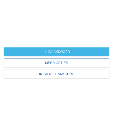
UV-index
UV 8
Monterotondo ligt in:
Europa
Italië
IK GA AKKOORD
MEER OPTIES
Klimaatinfo van Italië
IK GA NIET AKKOORD
Het actuele weer en de weersvoorspelling voor de
komende dagen of weken zeggen niets over hoe het
weer in andere maanden kan zijn. Wil je een indicatie
hebben van hoe het weer gemiddeld is in Italië?
Daarvoor hebben wij handige klimaatinfo over Italië.
Bekijk de gemiddelde temperaturen, de kans op regen of