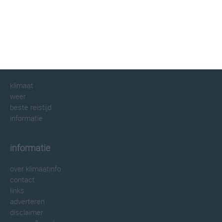
klimaatinfo.nl
klimaat
weer
beste reistijd
informatie
informatie
over klimaatinfo
contact
links
adverteren
disclaimer