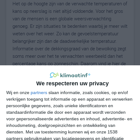
Het op de hoogte zijn van de verwachte temperaturen of
kans op neerslag is niet altijd voldoende. Voor het gros
van de mensen is een globale weersverwachting
genoeg. Er zijn situaties te bedenken waarbij je meer wilt
weten over het weer. Zo kan de gevoelstemperatuur
belangrijker zijn dan de daadwerkelijke temperatuur.
Informatie over de dekkingsgraad van de bewolking zegt
soms meer over het te verwachten weerbeeld dan het
percentage kans op zonneschijn. Daarom vind je hier de
uitgebreide weersvoorspelling voor Monterotondo.
We respecteren uw privacy
Wij en onze
partners
slaan informatie, zoals cookies, op en/of
29
N
°C
verkrijgen toegang tot informatie op een apparaat en verwerken
persoonlijke gegevens, zoals unieke identificatoren en
L
standaardinformatie die door een apparaat wordt verzonden
W
voor gepersonaliseerde advertenties en inhoud, advertentie- en
inhoudsmeting, doelgroepinzichten en ontwikkeling van
diensten.
Met uw toestemming kunnen wij en onze 1538
do
vr
za
zo
ma
partners gebruikmaken van locatiegegevens en identificatie