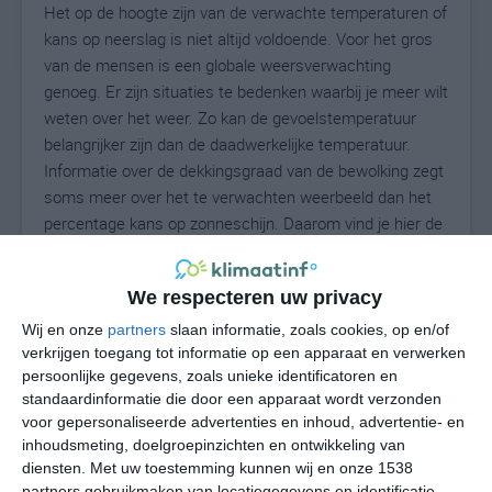
Het op de hoogte zijn van de verwachte temperaturen of
kans op neerslag is niet altijd voldoende. Voor het gros
van de mensen is een globale weersverwachting
genoeg. Er zijn situaties te bedenken waarbij je meer wilt
weten over het weer. Zo kan de gevoelstemperatuur
belangrijker zijn dan de daadwerkelijke temperatuur.
Informatie over de dekkingsgraad van de bewolking zegt
soms meer over het te verwachten weerbeeld dan het
percentage kans op zonneschijn. Daarom vind je hier de
uitgebreide weersvoorspelling voor Montemilone.
We respecteren uw privacy
Wij en onze
partners
slaan informatie, zoals cookies, op en/of
30
N
°C
verkrijgen toegang tot informatie op een apparaat en verwerken
L
persoonlijke gegevens, zoals unieke identificatoren en
standaardinformatie die door een apparaat wordt verzonden
W
voor gepersonaliseerde advertenties en inhoud, advertentie- en
inhoudsmeting, doelgroepinzichten en ontwikkeling van
za
zo
ma
di
wo
diensten.
Met uw toestemming kunnen wij en onze 1538
partners gebruikmaken van locatiegegevens en identificatie