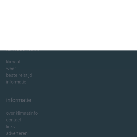
klimaatinfo.nl
klimaat
weer
beste reistijd
informatie
informatie
over klimaatinfo
contact
links
adverteren