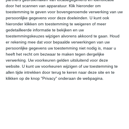
door het scannen van apparatuur. Klik hieronder om
toestemming te geven voor bovengenoemde verwerking van uw
37°
23°
35°
23°
36°
21°
37°
20°
37°
21°
persoonlijke gegevens voor deze doeleinden. U kunt ook
hieronder klikken om toestemming te weigeren of meer
34°C
29°C
26°C
24°C
23°C
27
gedetailleerde informatie te bekijken en uw
toestemmingskeuzes wijzigen alvorens akkoord te gaan.
Houd
er rekening mee dat voor bepaalde verwerkingen van uw
persoonlijke gegevens uw toestemming niet nodig is, maar u
18:00
21:00
00:00
03:00
06:00
09
heeft het recht om bezwaar te maken tegen dergelijke
verwerking. Uw voorkeuren gelden uitsluitend voor deze
website. U kunt uw voorkeuren wijzigen of uw toestemming te
allen tijde intrekken door terug te keren naar deze site en te
18:00
21:00
00:00
03:00
06:00
09
klikken op de knop "Privacy" onderaan de webpagina.
NNO 3
NW 2
W 2
W 2
W 2
WN
18:00
21:00
00:00
03:00
06:00
09