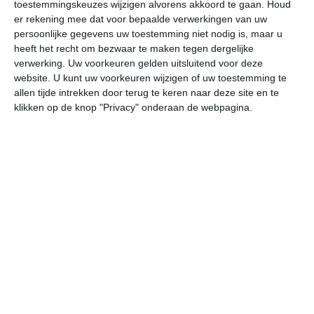
toestemmingskeuzes wijzigen alvorens akkoord te gaan.
Houd
W
er rekening mee dat voor bepaalde verwerkingen van uw
persoonlijke gegevens uw toestemming niet nodig is, maar u
heeft het recht om bezwaar te maken tegen dergelijke
vr
za
zo
ma
di
verwerking. Uw voorkeuren gelden uitsluitend voor deze
website. U kunt uw voorkeuren wijzigen of uw toestemming te
allen tijde intrekken door terug te keren naar deze site en te
33°
22°
32°
22°
33°
23°
36°
21°
34°
21°
klikken op de knop "Privacy" onderaan de webpagina.
32°C
27°C
24°C
22°C
22°C
25
19:00
22:00
01:00
04:00
07:00
10
19:00
22:00
01:00
04:00
07:00
10
NNW 2
NNW 2
NNO 2
N 2
WNW 1
NN