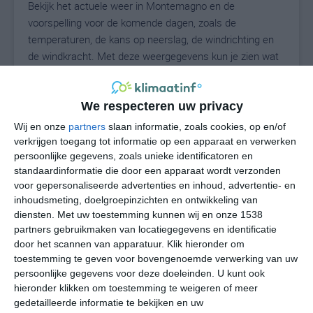
Bekijk het actuele weer in Montemagno en de
voorspelling voor de komende dagen, zoals de
temperaturen, de kans op neerslag, de windrichting en
de windkracht. Met deze weergegevens kun je zien wat
voor weer je kunt verwachten in Montemagno. Op basis
van de klimaatstatistieken beschrijven we het weer per
We respecteren uw privacy
maand in Montemagno. Dit is geen
langetermijnverwachting, maar geeft het gemiddelde
Wij en onze
partners
slaan informatie, zoals cookies, op en/of
weerbeeld voor alle maanden van het jaar. Wil je de
verkrijgen toegang tot informatie op een apparaat en verwerken
uitgebreide weersverwachting voor Montemagno zien?
persoonlijke gegevens, zoals unieke identificatoren en
standaardinformatie die door een apparaat wordt verzonden
Op de pagina met extra weerinformatie tonen we de
voor gepersonaliseerde advertenties en inhoud, advertentie- en
kans op sneeuw, de gevoelstemperatuur, de
inhoudsmeting, doelgroepinzichten en ontwikkeling van
zichtbaarheid, de UV-kracht, de luchtdruk en meer goede
diensten.
Met uw toestemming kunnen wij en onze 1538
weerinfo.
partners gebruikmaken van locatiegegevens en identificatie
door het scannen van apparatuur. Klik hieronder om
toestemming te geven voor bovengenoemde verwerking van uw
persoonlijke gegevens voor deze doeleinden. U kunt ook
29
N
°C
hieronder klikken om toestemming te weigeren of meer
gedetailleerde informatie te bekijken en uw
L