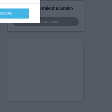
Meer over Monteleone Sabino
 AKKOORD
bekijk meer sites