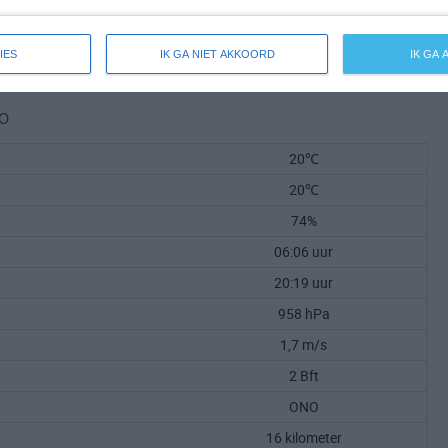
IES
IK GA NIET AKKOORD
IK GA
o
20℃
20℃
74%
06:06 uur
20:19 uur
958 hPa
1,7 m/s
2 Bft
ONO
16 kilometer