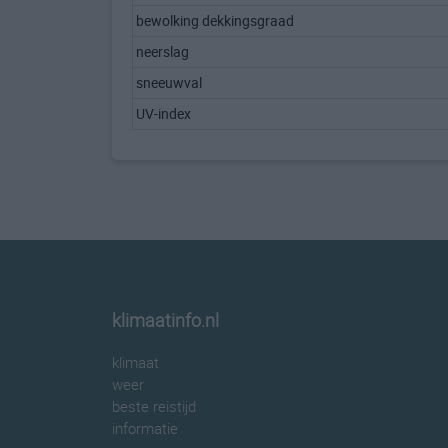
bewolking dekkingsgraad
neerslag
sneeuwval
UV-index
klimaatinfo.nl
klimaat
weer
beste reistijd
informatie