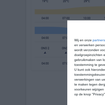
19°C
20°C
29°C
04:00
07:00
10:00
04:00
07:00
10:00
Wij en onze
partners
en verwerken persoon
ONO 2
ONO 2
WNW 1
W
wordt verzonden voo
doelgroepinzichten e
gebruikmaken van loc
04:00
07:00
10:00
toestemming te gev
U kunt ook hieronder
toestemmingskeuzes 
verwerkingen van uw
te maken tegen derge
voorkeuren wijzigen 
op de knop "Privacy