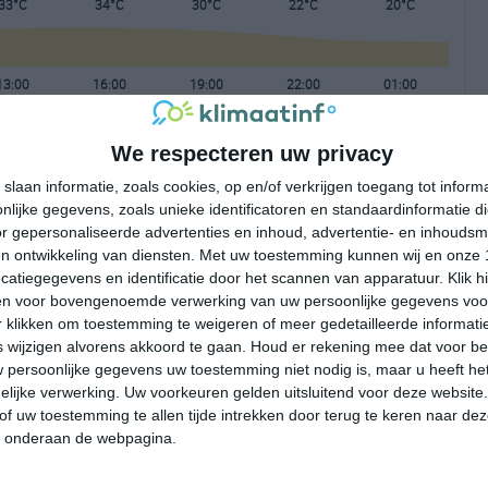
33°C
34°C
30°C
22°C
20°C
13:00
16:00
19:00
22:00
01:00
We respecteren uw privacy
13:00
16:00
19:00
22:00
01:00
slaan informatie, zoals cookies, op en/of verkrijgen toegang tot infor
lijke gegevens, zoals unieke identificatoren en standaardinformatie d
ZW 3
ZW 3
NW 2
ONO 2
ONO 2
r gepersonaliseerde advertenties en inhoud, advertentie- en inhoudsm
n ontwikkeling van diensten.
Met uw toestemming kunnen wij en onze 
atiegegevens en identificatie door het scannen van apparatuur. Klik 
13:00
16:00
19:00
22:00
01:00
en voor bovengenoemde verwerking van uw persoonlijke gegevens voo
 klikken om toestemming te weigeren of meer gedetailleerde informatie
wijzigen alvorens akkoord te gaan.
Houd er rekening mee dat voor b
 persoonlijke gegevens uw toestemming niet nodig is, maar u heeft h
lijke verwerking. Uw voorkeuren gelden uitsluitend voor deze website
of uw toestemming te allen tijde intrekken door terug te keren naar deze
" onderaan de webpagina.