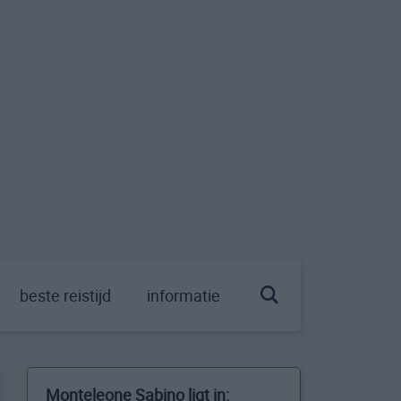
beste reistijd
informatie
Monteleone Sabino ligt in: