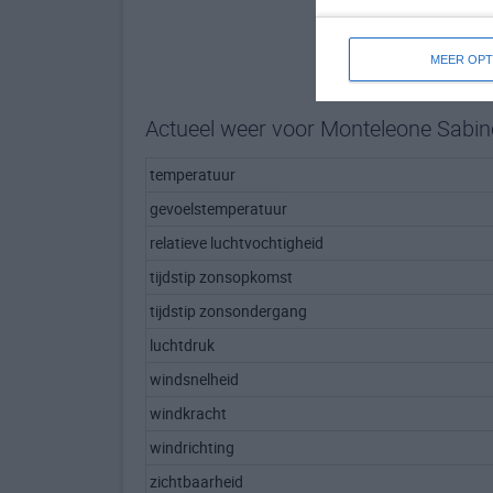
MEER OPT
Actueel weer voor Monteleone Sabin
temperatuur
gevoelstemperatuur
relatieve luchtvochtigheid
tijdstip zonsopkomst
tijdstip zonsondergang
luchtdruk
windsnelheid
windkracht
windrichting
zichtbaarheid