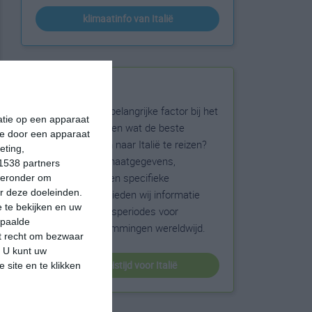
klimaatinfo van Italië
Beste reistijd
Het weer is een belangrijke factor bij het
matie op een apparaat
reizen. Wil je weten wat de beste
ie door een apparaat
maanden zijn om naar Italië te reizen?
eting,
Op basis van klimaatgegevens,
1538 partners
weersextremen en specifieke
hieronder om
r deze doeleinden.
weerinformatie bieden wij informatie
 te bekijken en uw
over de beste reisperiodes voor
epaalde
duizenden bestemmingen wereldwijd.
et recht om bezwaar
. U kunt uw
beste reistijd voor Italië
 site en te klikken