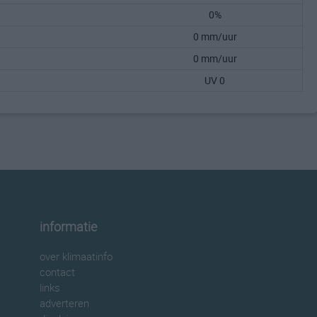
0%
0 mm/uur
0 mm/uur
UV 0
informatie
over klimaatinfo
contact
links
adverteren