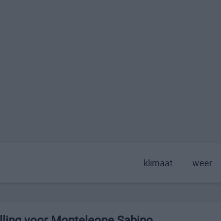
klimaat
weer
lling voor Monteleone Sabino