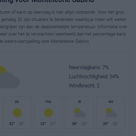
ren of kans op neerslag is niet altijd voldoende. Voor het gros
enoeg. Er zijn situaties te bedenken waarbij je meer wilt weten
ngrijker zijn dan de daadwerkelijke temperatuur. Informatie over
eer over het te verwachten weerbeeld dan het percentage kans
ide weersvoorspelling voor Monteleone Sabino.
Neerslagkans: 7%
Luchtvochtigheid: 54%
Windkracht: 2
zo
ma
di
wo
32°
20°
32°
21°
38°
22°
39°
22°