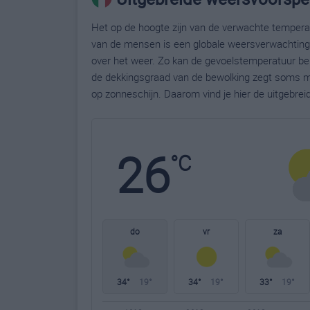
Het op de hoogte zijn van de verwachte temperatu
van de mensen is een globale weersverwachting g
over het weer. Zo kan de gevoelstemperatuur bela
de dekkingsgraad van de bewolking zegt soms m
op zonneschijn. Daarom vind je hier de uitgebre
26
°C
do
vr
za
34°
19°
34°
19°
33°
19°