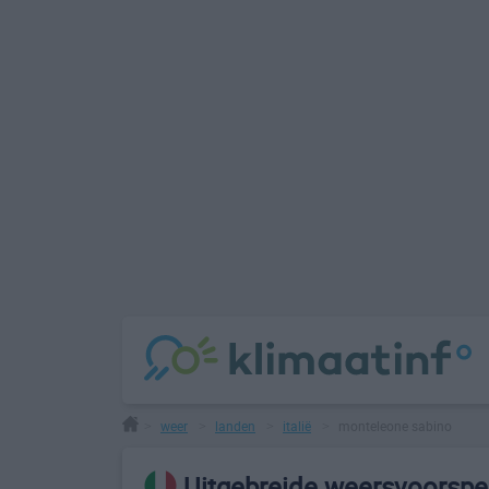
weer
landen
italië
monteleone sabino
>
>
>
>
Uitgebreide weersvoorspe