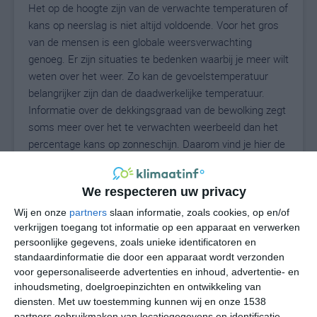
Het op de hoogte zijn van de verwachte temperaturen of
kans op neerslag is niet altijd voldoende. Voor het gros
van de mensen is een globale weersverwachting
genoeg. Er zijn situaties te bedenken waarbij je meer wilt
weten over het weer. Zo kan de gevoelstemperatuur
belangrijker zijn dan de daadwerkelijke temperatuur.
Informatie over de dekkingsgraad van de bewolking zegt
soms meer over het te verwachten weerbeeld dan het
percentage kans op zonneschijn. Daarom vind je hier de
uitgebreide weersvoorspelling voor Montaldo Roero.
We respecteren uw privacy
Wij en onze
partners
slaan informatie, zoals cookies, op en/of
28
N
°C
verkrijgen toegang tot informatie op een apparaat en verwerken
L
persoonlijke gegevens, zoals unieke identificatoren en
standaardinformatie die door een apparaat wordt verzonden
W
voor gepersonaliseerde advertenties en inhoud, advertentie- en
inhoudsmeting, doelgroepinzichten en ontwikkeling van
vr
za
zo
ma
di
diensten.
Met uw toestemming kunnen wij en onze 1538
partners gebruikmaken van locatiegegevens en identificatie