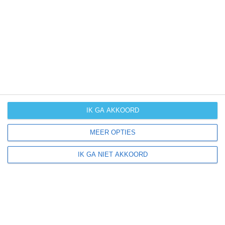
UV-index
UV 9
Montaldo Roero ligt in:
Europa
Italië
Piëmont
IK GA AKKOORD
MEER OPTIES
Klimaatinfo van Piëmont
IK GA NIET AKKOORD
Het actuele weer en de weersvoorspelling voor de
komende dagen of weken zeggen niets over hoe het
weer in andere maanden kan zijn. Wil je een indicatie
hebben van hoe het weer gemiddeld is in Piëmont?
Daarvoor hebben wij handige klimaatinfo over Piëmont.