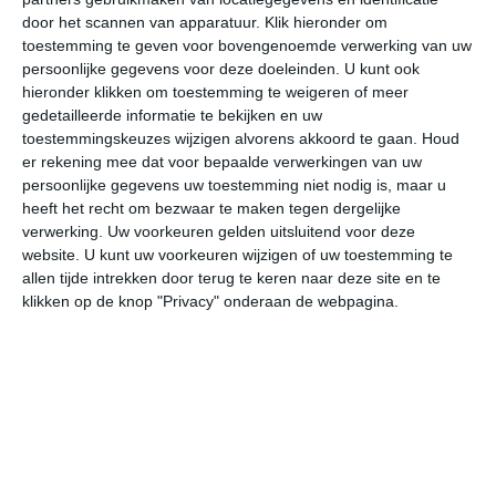
door het scannen van apparatuur. Klik hieronder om
toestemming te geven voor bovengenoemde verwerking van uw
33°
22°
32°
21°
32°
22°
33°
21°
32°
22°
persoonlijke gegevens voor deze doeleinden. U kunt ook
hieronder klikken om toestemming te weigeren of meer
32°C
32°C
30°C
26°C
23°C
21
gedetailleerde informatie te bekijken en uw
toestemmingskeuzes wijzigen alvorens akkoord te gaan.
Houd
er rekening mee dat voor bepaalde verwerkingen van uw
persoonlijke gegevens uw toestemming niet nodig is, maar u
14:00
17:00
20:00
23:00
02:00
05
heeft het recht om bezwaar te maken tegen dergelijke
verwerking. Uw voorkeuren gelden uitsluitend voor deze
website. U kunt uw voorkeuren wijzigen of uw toestemming te
allen tijde intrekken door terug te keren naar deze site en te
14:00
17:00
20:00
23:00
02:00
05
klikken op de knop "Privacy" onderaan de webpagina.
NO 2
O 2
NO 1
W 1
WNW 1
NW
14:00
17:00
20:00
23:00
02:00
05