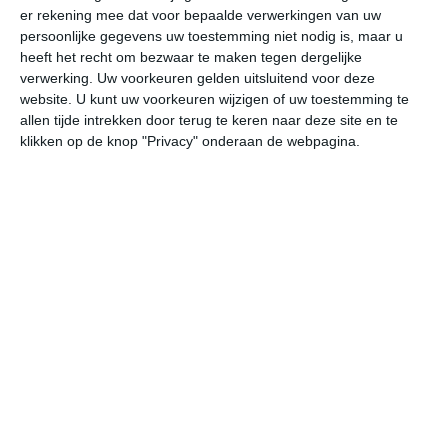
er rekening mee dat voor bepaalde verwerkingen van uw
persoonlijke gegevens uw toestemming niet nodig is, maar u
ma
di
wo
do
vr
heeft het recht om bezwaar te maken tegen dergelijke
verwerking. Uw voorkeuren gelden uitsluitend voor deze
website. U kunt uw voorkeuren wijzigen of uw toestemming te
allen tijde intrekken door terug te keren naar deze site en te
34°
24°
34°
24°
34°
24°
34°
24°
34°
24°
klikken op de knop "Privacy" onderaan de webpagina.
35°C
36°C
34°C
28°C
27°C
25
14:00
17:00
20:00
23:00
02:00
05
14:00
17:00
20:00
23:00
02:00
05
WZW 2
WZW 2
WZW 1
WZW 1
W 1
OZ
14:00
17:00
20:00
23:00
02:00
05