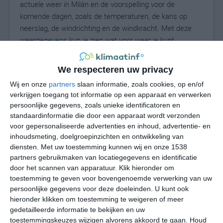
actuele weer in Milán en de voorspelling voor de
komende dagen, zoals de temperaturen, de kans op
neerslag, de windrichting en de windkracht. Met deze
weergegevens kun je zien wat voor weer je kunt
verwachten in Milán. Op basis van de
klimaatstatistieken beschrijven we het weer per maand
We respecteren uw privacy
in Milán. Dit is geen langetermijnverwachting, maar
Wij en onze
partners
slaan informatie, zoals cookies, op en/of
geeft het gemiddelde weerbeeld voor alle maanden van
verkrijgen toegang tot informatie op een apparaat en verwerken
het jaar. Wil je de uitgebreide weersverwachting voor
persoonlijke gegevens, zoals unieke identificatoren en
Milán zien? Op de pagina met extra weerinformatie
standaardinformatie die door een apparaat wordt verzonden
tonen we de kans op sneeuw, de gevoelstemperatuur,
voor gepersonaliseerde advertenties en inhoud, advertentie- en
de zichtbaarheid, de UV-kracht, de luchtdruk en meer
inhoudsmeting, doelgroepinzichten en ontwikkeling van
goede weerinfo.
diensten.
Met uw toestemming kunnen wij en onze 1538
partners gebruikmaken van locatiegegevens en identificatie
door het scannen van apparatuur. Klik hieronder om
toestemming te geven voor bovengenoemde verwerking van uw
29
persoonlijke gegevens voor deze doeleinden. U kunt ook
N
°C
hieronder klikken om toestemming te weigeren of meer
L
gedetailleerde informatie te bekijken en uw
W
toestemmingskeuzes wijzigen alvorens akkoord te gaan.
Houd