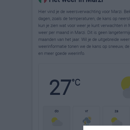
Hier vind je de weersverwachting voor Marzi. Bek
dagen, zoals de temperaturen, de kans op neers
kun je zien wat voor weer je kunt verwachten in 
weer per maand in Marzi. Dit is geen langetermi
maanden van het jaar. Wil je de uitgebreide wee
weerinformatie tonen we de kans op sneeuw, de 
en meer goede weerinfo.
27
°C
do
vr
za