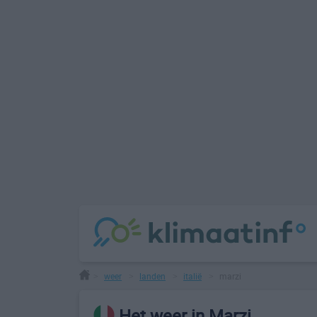
weer
landen
italië
marzi
>
>
>
>
Het weer in Marzi