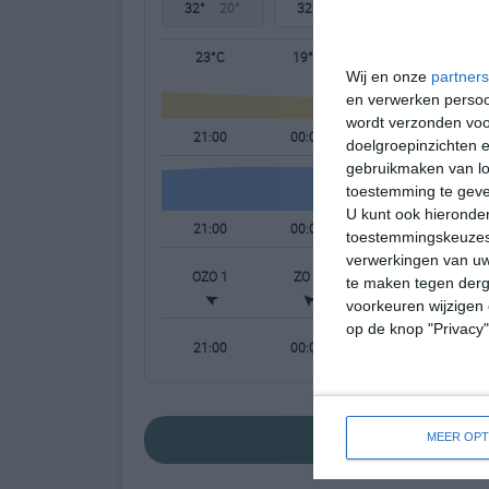
32°
20°
32°
17°
31°
17°
23°C
19°C
17°C
Wij en onze
partners
en verwerken persoon
wordt verzonden voo
21:00
00:00
03:00
doelgroepinzichten e
gebruikmaken van loc
toestemming te gev
U kunt ook hieronder
21:00
00:00
03:00
toestemmingskeuzes 
verwerkingen van uw
OZO 1
ZO 2
ZO 2
te maken tegen derge
voorkeuren wijzigen 
op de knop "Privacy
21:00
00:00
03:00
bekijk de uitge
MEER OPT