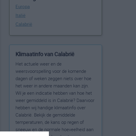
Europa
Italië
Calabrië
Klimaatinfo van Calabrië
Het actuele weer en de
weersvoorspelling voor de komende
dagen of weken zeggen niets over hoe
het weer in andere maanden kan zijn.
Wil je een indicatie hebben van hoe het
weer gemiddeld is in Calabrië? Daarvoor
hebben wij handige klimaatinfo over
Calabrië. Bekijk de gemiddelde
temperaturen, de kans op regen of
sneeuw en de normale hoeveelheid aan