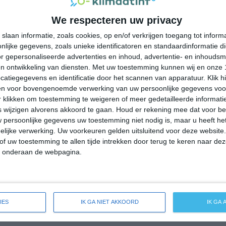
33°
18°
32°
18°
32°
18°
32°
20°
We respecteren uw privacy
17°C
26°C
31°C
30°C
26°C
slaan informatie, zoals cookies, op en/of verkrijgen toegang tot infor
lijke gegevens, zoals unieke identificatoren en standaardinformatie d
r gepersonaliseerde advertenties en inhoud, advertentie- en inhoudsm
06:00
09:00
12:00
15:00
18:00
n ontwikkeling van diensten.
Met uw toestemming kunnen wij en onze 
atiegegevens en identificatie door het scannen van apparatuur. Klik 
en voor bovengenoemde verwerking van uw persoonlijke gegevens voo
 klikken om toestemming te weigeren of meer gedetailleerde informatie
06:00
09:00
12:00
15:00
18:00
wijzigen alvorens akkoord te gaan.
Houd er rekening mee dat voor b
 persoonlijke gegevens uw toestemming niet nodig is, maar u heeft h
ZO 2
WNW 1
WNW 3
ZZW 2
ZZO 1
lijke verwerking. Uw voorkeuren gelden uitsluitend voor deze website
of uw toestemming te allen tijde intrekken door terug te keren naar deze
" onderaan de webpagina.
06:00
09:00
12:00
15:00
18:00
breide weersverwachting voor Marzi
IES
IK GA NIET AKKOORD
IK GA