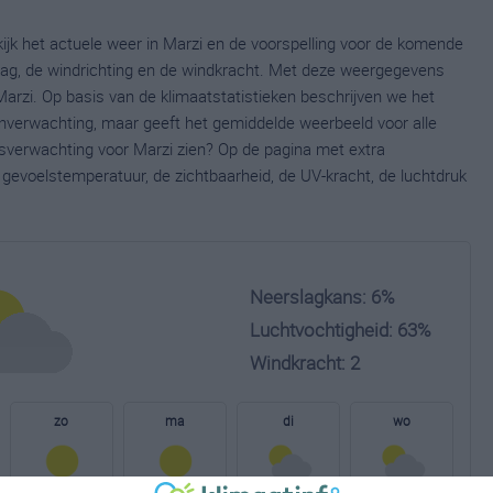
ijk het actuele weer in Marzi en de voorspelling voor de komende
lag, de windrichting en de windkracht. Met deze weergegevens
Marzi. Op basis van de klimaatstatistieken beschrijven we het
jnverwachting, maar geeft het gemiddelde weerbeeld voor alle
rsverwachting voor Marzi zien? Op de pagina met extra
gevoelstemperatuur, de zichtbaarheid, de UV-kracht, de luchtdruk
Neerslagkans: 6%
Luchtvochtigheid: 63%
Windkracht: 2
zo
ma
di
wo