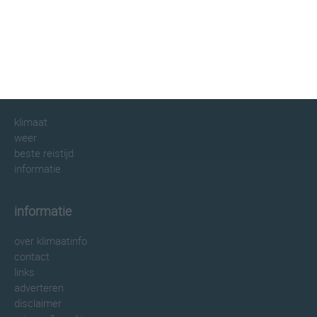
klimaatinfo.nl
klimaat
weer
beste reistijd
informatie
informatie
over klimaatinfo
contact
links
adverteren
disclaimer