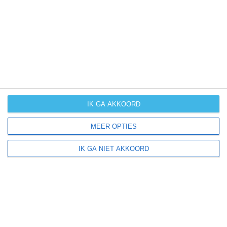
UV-index
UV 8
Marsaglia ligt in:
Europa
Italië
IK GA AKKOORD
MEER OPTIES
Klimaatinfo van Italië
IK GA NIET AKKOORD
Het actuele weer en de weersvoorspelling voor de
komende dagen of weken zeggen niets over hoe het
weer in andere maanden kan zijn. Wil je een indicatie
hebben van hoe het weer gemiddeld is in Italië?
Daarvoor hebben wij handige klimaatinfo over Italië.
Bekijk de gemiddelde temperaturen, de kans op regen of