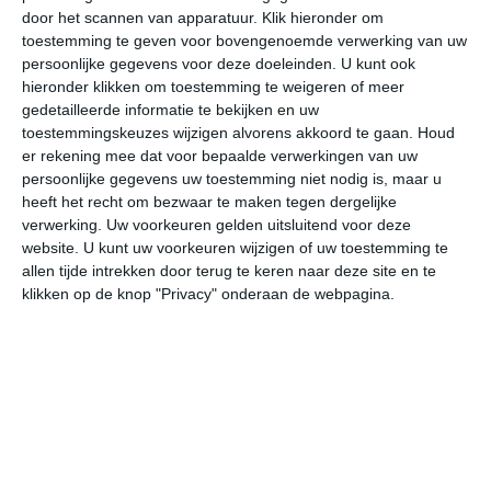
door het scannen van apparatuur. Klik hieronder om
toestemming te geven voor bovengenoemde verwerking van uw
28°
19°
30°
17°
31°
17°
29°
18°
27°
19°
persoonlijke gegevens voor deze doeleinden. U kunt ook
hieronder klikken om toestemming te weigeren of meer
27°C
22°C
18°C
17°C
17°C
25
gedetailleerde informatie te bekijken en uw
toestemmingskeuzes wijzigen alvorens akkoord te gaan.
Houd
er rekening mee dat voor bepaalde verwerkingen van uw
persoonlijke gegevens uw toestemming niet nodig is, maar u
19:00
22:00
01:00
04:00
07:00
10
heeft het recht om bezwaar te maken tegen dergelijke
verwerking. Uw voorkeuren gelden uitsluitend voor deze
website. U kunt uw voorkeuren wijzigen of uw toestemming te
allen tijde intrekken door terug te keren naar deze site en te
19:00
22:00
01:00
04:00
07:00
10
klikken op de knop "Privacy" onderaan de webpagina.
O 2
ZZO 1
ZZW 2
ZZW 1
ZZW 1
NN
19:00
22:00
01:00
04:00
07:00
10