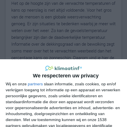
Het op de hoogte zijn van de verwachte temperaturen of
kans op neerslag is niet altijd voldoende. Voor het gros
van de mensen is een globale weersverwachting
genoeg. Er zijn situaties te bedenken waarbij je meer wilt
weten over het weer. Zo kan de gevoelstemperatuur
belangrijker zijn dan de daadwerkelijke temperatuur.
Informatie over de dekkingsgraad van de bewolking zegt
soms meer over het te verwachten weerbeeld dan het
percentage kans op zonneschijn. Daarom vind je hier de
uitgebreide weersvoorspelling voor Marsaglia.
We respecteren uw privacy
Wij en onze
partners
slaan informatie, zoals cookies, op en/of
24
N
°C
verkrijgen toegang tot informatie op een apparaat en verwerken
persoonlijke gegevens, zoals unieke identificatoren en
L
standaardinformatie die door een apparaat wordt verzonden
W
voor gepersonaliseerde advertenties en inhoud, advertentie- en
inhoudsmeting, doelgroepinzichten en ontwikkeling van
diensten.
Met uw toestemming kunnen wij en onze 1538
za
zo
ma
di
wo
partners gebruikmaken van locatiegegevens en identificatie