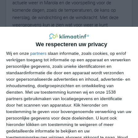
actuele weer in Marola en de voorspelling voor de
komende dagen, zoals de temperaturen, de kans op
neerslag, de windrichting en de windkracht. Met deze
weergegevens kun je zien wat voor weer je kunt
verwachten in Marola. Op basis van de
klimaatstatistieken beschrijven we het weer per maand
We respecteren uw privacy
in Marola. Dit is geen langetermijnverwachting, maar
Wij en onze
partners
slaan informatie, zoals cookies, op en/of
geeft het gemiddelde weerbeeld voor alle maanden van
verkrijgen toegang tot informatie op een apparaat en verwerken
het jaar. Wil je de uitgebreide weersverwachting voor
persoonlijke gegevens, zoals unieke identificatoren en
Marola zien? Op de pagina met extra weerinformatie
standaardinformatie die door een apparaat wordt verzonden
tonen we de kans op sneeuw, de gevoelstemperatuur,
voor gepersonaliseerde advertenties en inhoud, advertentie- en
de zichtbaarheid, de UV-kracht, de luchtdruk en meer
inhoudsmeting, doelgroepinzichten en ontwikkeling van
goede weerinfo.
diensten.
Met uw toestemming kunnen wij en onze 1538
partners gebruikmaken van locatiegegevens en identificatie
door het scannen van apparatuur. Klik hieronder om
toestemming te geven voor bovengenoemde verwerking van uw
28
N
persoonlijke gegevens voor deze doeleinden. U kunt ook
°C
hieronder klikken om toestemming te weigeren of meer
L
gedetailleerde informatie te bekijken en uw
W
toestemmingskeuzes wijzigen alvorens akkoord te gaan.
Houd