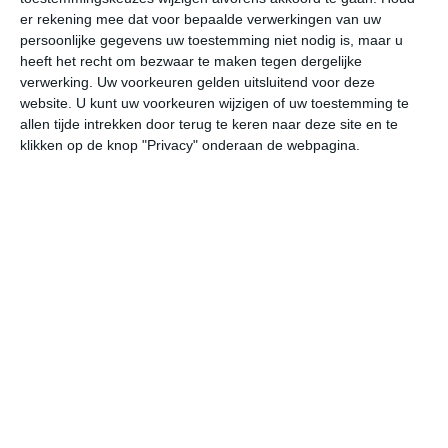
er rekening mee dat voor bepaalde verwerkingen van uw
persoonlijke gegevens uw toestemming niet nodig is, maar u
ma
di
wo
do
vr
heeft het recht om bezwaar te maken tegen dergelijke
verwerking. Uw voorkeuren gelden uitsluitend voor deze
website. U kunt uw voorkeuren wijzigen of uw toestemming te
34°
22°
31°
26°
31°
26°
32°
25°
31°
25°
allen tijde intrekken door terug te keren naar deze site en te
klikken op de knop "Privacy" onderaan de webpagina.
36°C
35°C
28°C
26°C
24°C
23
15:00
18:00
21:00
00:00
03:00
06
15:00
18:00
21:00
00:00
03:00
06
WZW 1
NO 1
O 1
NNW 1
NNW 1
NW
15:00
18:00
21:00
00:00
03:00
06