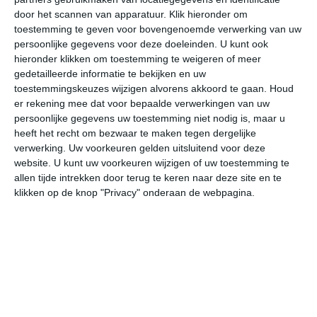
door het scannen van apparatuur. Klik hieronder om
toestemming te geven voor bovengenoemde verwerking van uw
31°
21°
31°
20°
32°
21°
30°
21°
32°
23°
persoonlijke gegevens voor deze doeleinden. U kunt ook
hieronder klikken om toestemming te weigeren of meer
29°C
31°C
30°C
26°C
23°C
22
gedetailleerde informatie te bekijken en uw
toestemmingskeuzes wijzigen alvorens akkoord te gaan.
Houd
er rekening mee dat voor bepaalde verwerkingen van uw
persoonlijke gegevens uw toestemming niet nodig is, maar u
11:00
14:00
17:00
20:00
23:00
02
heeft het recht om bezwaar te maken tegen dergelijke
verwerking. Uw voorkeuren gelden uitsluitend voor deze
website. U kunt uw voorkeuren wijzigen of uw toestemming te
allen tijde intrekken door terug te keren naar deze site en te
11:00
14:00
17:00
20:00
23:00
02
klikken op de knop "Privacy" onderaan de webpagina.
WZW 2
WZW 2
W 2
NNW 1
OZO 2
ZO
11:00
14:00
17:00
20:00
23:00
02