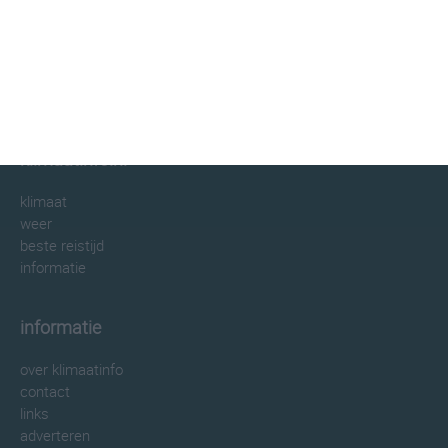
klimaatinfo.nl
klimaat
weer
beste reistijd
informatie
informatie
over klimaatinfo
contact
links
adverteren