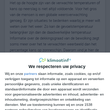
Het op de hoogte zijn van de verwachte temperaturen of
kans op neerslag is niet altijd voldoende. Voor het gros
van de mensen is een globale weersverwachting
genoeg. Er zijn situaties te bedenken waarbij je meer wilt
weten over het weer. Zo kan de gevoelstemperatuur
belangrijker zijn dan de daadwerkelijke temperatuur.
Informatie over de dekkingsgraad van de bewolking zegt
soms meer over het te verwachten weerbeeld dan het
percentage kans op zonneschijn. Daarom vind je hier de
uitgebreide weersvoorspelling voor Magliano Vetere.
We respecteren uw privacy
Wij en onze
partners
slaan informatie, zoals cookies, op en/of
26
N
°C
verkrijgen toegang tot informatie op een apparaat en verwerken
L
persoonlijke gegevens, zoals unieke identificatoren en
standaardinformatie die door een apparaat wordt verzonden
W
voor gepersonaliseerde advertenties en inhoud, advertentie- en
inhoudsmeting, doelgroepinzichten en ontwikkeling van
vr
za
zo
ma
di
diensten.
Met uw toestemming kunnen wij en onze 1538
partners gebruikmaken van locatiegegevens en identificatie