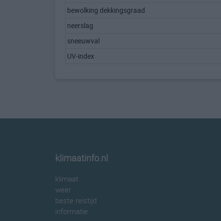
bewolking dekkingsgraad
neerslag
sneeuwval
UV-index
klimaatinfo.nl
klimaat
weer
beste reistijd
informatie