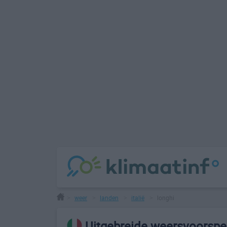
weer
landen
italië
longhi
>
>
>
>
Uitgebreide weersvoorspel