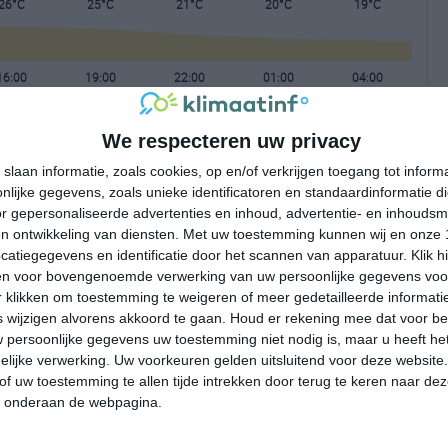
26°C
25°C
21°C
20°C
19°C
16:00
19:00
22:00
01:00
04:00
We respecteren uw privacy
16:00
19:00
22:00
01:00
04:00
slaan informatie, zoals cookies, op en/of verkrijgen toegang tot infor
lijke gegevens, zoals unieke identificatoren en standaardinformatie d
ZZO 2
ZZO 2
NNO 1
NNW 2
NNW 1
r gepersonaliseerde advertenties en inhoud, advertentie- en inhoudsm
n ontwikkeling van diensten.
Met uw toestemming kunnen wij en onze 
atiegegevens en identificatie door het scannen van apparatuur. Klik 
16:00
19:00
22:00
01:00
04:00
en voor bovengenoemde verwerking van uw persoonlijke gegevens voo
 klikken om toestemming te weigeren of meer gedetailleerde informatie
wijzigen alvorens akkoord te gaan.
Houd er rekening mee dat voor b
 persoonlijke gegevens uw toestemming niet nodig is, maar u heeft h
lijke verwerking. Uw voorkeuren gelden uitsluitend voor deze website
of uw toestemming te allen tijde intrekken door terug te keren naar deze
" onderaan de webpagina.