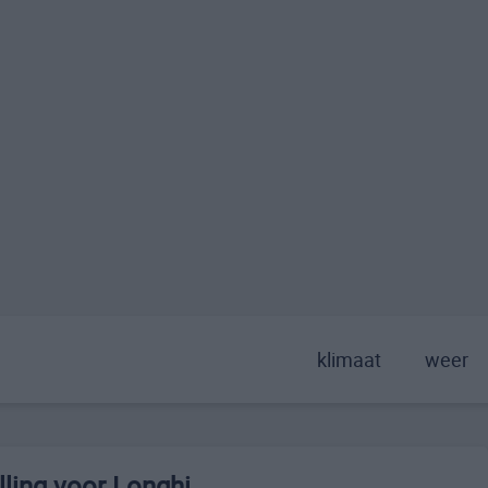
klimaat
weer
ling voor Longhi