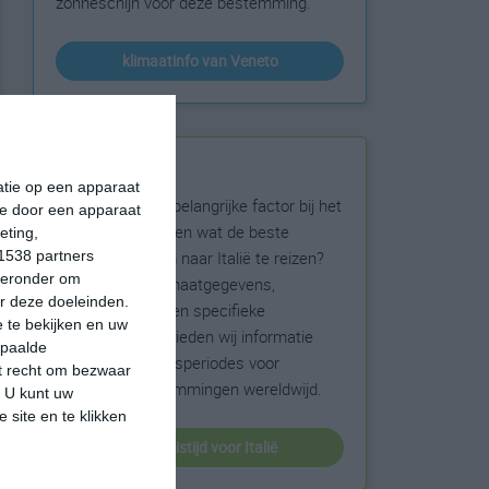
zonneschijn voor deze bestemming.
klimaatinfo van Veneto
Beste reistijd
matie op een apparaat
Het weer is een belangrijke factor bij het
ie door een apparaat
reizen. Wil je weten wat de beste
eting,
maanden zijn om naar Italië te reizen?
1538 partners
hieronder om
Op basis van klimaatgegevens,
r deze doeleinden.
weersextremen en specifieke
 te bekijken en uw
weerinformatie bieden wij informatie
epaalde
over de beste reisperiodes voor
et recht om bezwaar
duizenden bestemmingen wereldwijd.
. U kunt uw
 site en te klikken
beste reistijd voor Italië