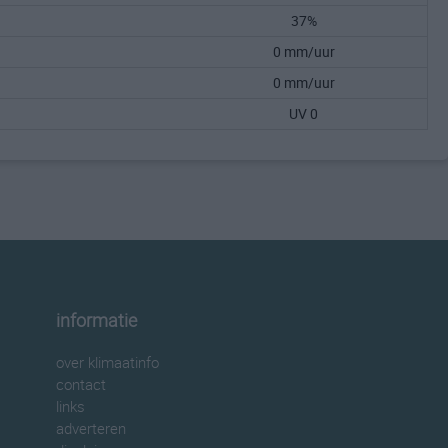
37%
0 mm/uur
0 mm/uur
UV 0
informatie
over klimaatinfo
contact
links
adverteren