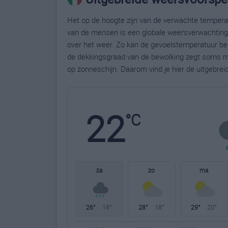
Het op de hoogte zijn van de verwachte temperatu
van de mensen is een globale weersverwachting g
over het weer. Zo kan de gevoelstemperatuur bela
de dekkingsgraad van de bewolking zegt soms m
op zonneschijn. Daarom vind je hier de uitgebrei
22
°C
za
zo
ma
26°
18°
28°
18°
29°
20°