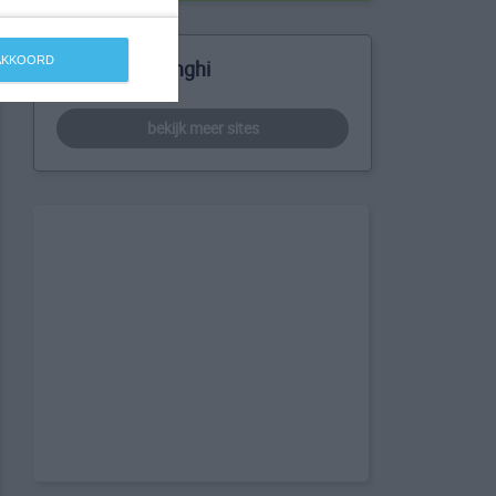
 AKKOORD
Meer over Longhi
bekijk meer sites