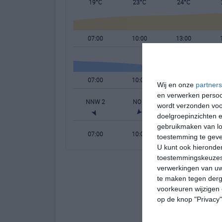
19°C
23°C
24°C
07:00
10:00
13:00
07:00
10:00
13:00
Wij en onze
partners
en verwerken persoon
NNW 2
NO 1
ZO 2
wordt verzonden voo
doelgroepinzichten e
gebruikmaken van loc
07:00
10:00
13:00
toestemming te gev
U kunt ook hieronder
toestemmingskeuzes 
verwerkingen van uw
te maken tegen derge
voorkeuren wijzigen 
op de knop "Privacy