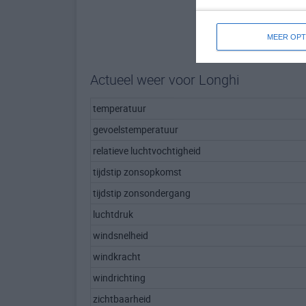
MEER OPT
Actueel weer voor Longhi
temperatuur
gevoelstemperatuur
relatieve luchtvochtigheid
tijdstip zonsopkomst
tijdstip zonsondergang
luchtdruk
windsnelheid
windkracht
windrichting
zichtbaarheid