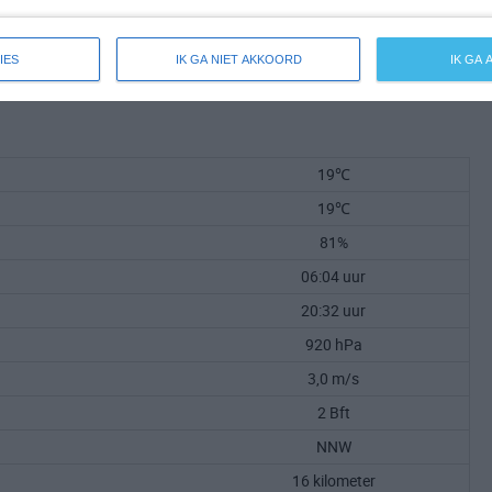
IES
IK GA NIET AKKOORD
IK GA
19℃
19℃
81%
06:04 uur
20:32 uur
920 hPa
3,0 m/s
2 Bft
NNW
16 kilometer