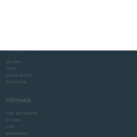
klimaatinfo.nl
klimaat
weer
beste reistijd
informatie
informatie
over klimaatinfo
contact
links
adverteren