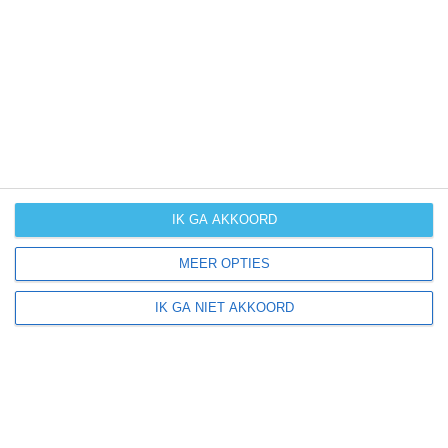
UV-index
UV 0
Livera ligt in:
Europa
Italië
Piëmont
IK GA AKKOORD
MEER OPTIES
Klimaatinfo van Piëmont
IK GA NIET AKKOORD
Het actuele weer en de weersvoorspelling voor de
komende dagen of weken zeggen niets over hoe het
weer in andere maanden kan zijn. Wil je een indicatie
hebben van hoe het weer gemiddeld is in Piëmont?
Daarvoor hebben wij handige klimaatinfo over Piëmont.