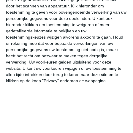
door het scannen van apparatuur. Klik hieronder om
toestemming te geven voor bovengenoemde verwerking van uw
32°
23°
29°
22°
27°
18°
30°
20°
30°
16°
persoonlijke gegevens voor deze doeleinden. U kunt ook
hieronder klikken om toestemming te weigeren of meer
23°C
25°C
28°C
31°C
31°C
29
gedetailleerde informatie te bekijken en uw
toestemmingskeuzes wijzigen alvorens akkoord te gaan.
Houd
er rekening mee dat voor bepaalde verwerkingen van uw
persoonlijke gegevens uw toestemming niet nodig is, maar u
05:00
08:00
11:00
14:00
17:00
20
heeft het recht om bezwaar te maken tegen dergelijke
verwerking. Uw voorkeuren gelden uitsluitend voor deze
website. U kunt uw voorkeuren wijzigen of uw toestemming te
allen tijde intrekken door terug te keren naar deze site en te
05:00
08:00
11:00
14:00
17:00
20
klikken op de knop "Privacy" onderaan de webpagina.
NNW 2
NNW 1
ZO 1
ZZO 2
ZZO 2
NN
05:00
08:00
11:00
14:00
17:00
20