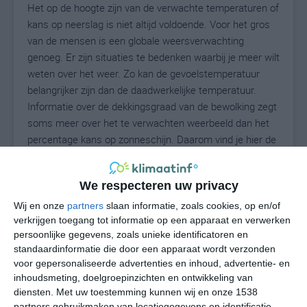
Het op de hoogte zijn van de verwachte temperaturen of
kans op neerslag is niet altijd voldoende. Voor het gros
van de mensen is een globale weersverwachting
genoeg. Er zijn situaties te bedenken waarbij je meer wilt
weten over het weer. Zo kan de gevoelstemperatuur
belangrijker zijn dan de daadwerkelijke temperatuur.
Informatie over de dekkingsgraad van de bewolking zegt
soms meer over het te verwachten weerbeeld dan het
percentage kans op zonneschijn. Daarom vind je hier de
uitgebreide weersvoorspelling voor Livera.
We respecteren uw privacy
Wij en onze
partners
slaan informatie, zoals cookies, op en/of
27
N
°C
verkrijgen toegang tot informatie op een apparaat en verwerken
L
persoonlijke gegevens, zoals unieke identificatoren en
standaardinformatie die door een apparaat wordt verzonden
W
voor gepersonaliseerde advertenties en inhoud, advertentie- en
inhoudsmeting, doelgroepinzichten en ontwikkeling van
do
vr
za
zo
ma
diensten.
Met uw toestemming kunnen wij en onze 1538
partners gebruikmaken van locatiegegevens en identificatie