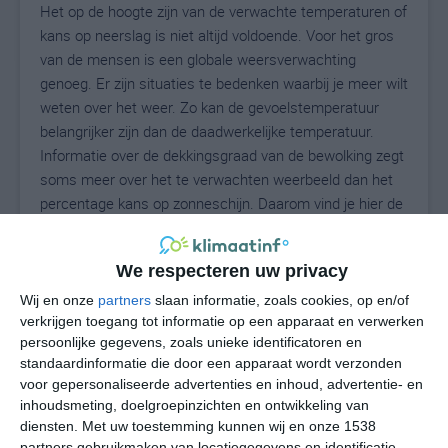
Het op de hoogte zijn van de verwachte temperaturen of
kans op neerslag is niet altijd voldoende. Voor het gros
van de mensen is een globale weersverwachting
genoeg. Er zijn situaties te bedenken waarbij je meer wilt
weten over het weer. Zo kan de gevoelstemperatuur
belangrijker zijn dan de daadwerkelijke temperatuur.
Informatie over de dekkingsgraad van de bewolking zegt
soms meer over het te verwachten weerbeeld dan het
percentage kans op zonneschijn. Daarom vind je hier de
uitgebreide weersvoorspelling voor Lavena Ponte Tresa.
We respecteren uw privacy
Wij en onze
partners
slaan informatie, zoals cookies, op en/of
25
N
°C
verkrijgen toegang tot informatie op een apparaat en verwerken
L
persoonlijke gegevens, zoals unieke identificatoren en
standaardinformatie die door een apparaat wordt verzonden
W
voor gepersonaliseerde advertenties en inhoud, advertentie- en
inhoudsmeting, doelgroepinzichten en ontwikkeling van
za
zo
ma
di
wo
diensten.
Met uw toestemming kunnen wij en onze 1538
partners gebruikmaken van locatiegegevens en identificatie