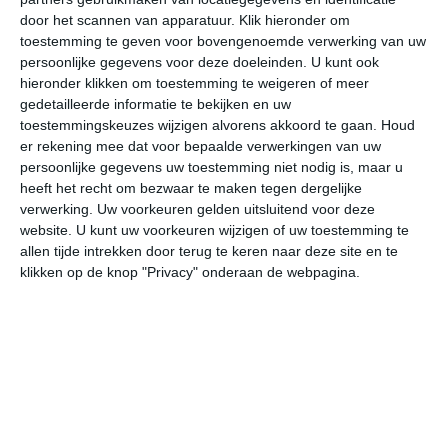
door het scannen van apparatuur. Klik hieronder om
toestemming te geven voor bovengenoemde verwerking van uw
31°
20°
31°
20°
31°
20°
31°
20°
31°
20°
persoonlijke gegevens voor deze doeleinden. U kunt ook
hieronder klikken om toestemming te weigeren of meer
23°C
21°C
22°C
27°C
30°C
31
gedetailleerde informatie te bekijken en uw
toestemmingskeuzes wijzigen alvorens akkoord te gaan.
Houd
er rekening mee dat voor bepaalde verwerkingen van uw
persoonlijke gegevens uw toestemming niet nodig is, maar u
02:00
05:00
08:00
11:00
14:00
17
heeft het recht om bezwaar te maken tegen dergelijke
verwerking. Uw voorkeuren gelden uitsluitend voor deze
website. U kunt uw voorkeuren wijzigen of uw toestemming te
allen tijde intrekken door terug te keren naar deze site en te
02:00
05:00
08:00
11:00
14:00
17
klikken op de knop "Privacy" onderaan de webpagina.
NO 2
NO 1
NNO 1
ZW 1
ZW 2
ZW
02:00
05:00
08:00
11:00
14:00
17