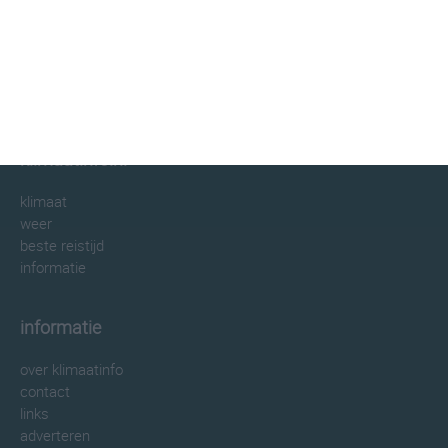
klimaatinfo.nl
klimaat
weer
beste reistijd
informatie
informatie
over klimaatinfo
contact
links
adverteren