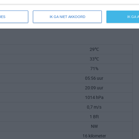
IES
IK GA NIET AKKOORD
IK GA
29℃
33℃
71%
05:56 uur
20:09 uur
1014 hPa
0,7 m/s
1 Bft
NW
16 kilometer