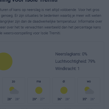
ren of kans op neerslag is niet altijd voldoende. Voor het gros
enoeg. Er zijn situaties te bedenken waarbij je meer wilt weten
ngrijker zijn dan de daadwerkelijke temperatuur. Informatie over
eer over het te verwachten weerbeeld dan het percentage kans
e weersvoorspelling voor Isole Tremiti.
Neerslagkans: 0%
Luchtvochtigheid: 79%
Windkracht: 1
zo
ma
di
wo
28°
28°
29°
27°
36°
28°
35°
26°