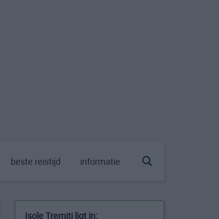
beste reistijd
informatie
Isole Tremiti ligt in: