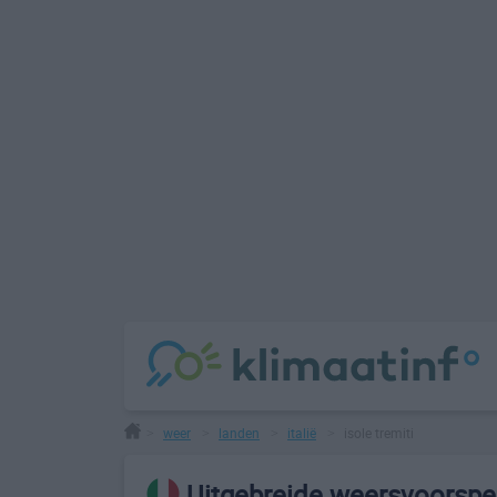
weer
landen
italië
isole tremiti
>
>
>
>
Uitgebreide weersvoorspell