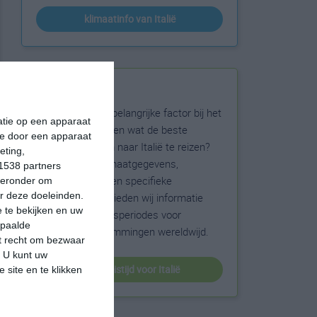
klimaatinfo van Italië
Beste reistijd
Het weer is een belangrijke factor bij het
matie op een apparaat
reizen. Wil je weten wat de beste
ie door een apparaat
maanden zijn om naar Italië te reizen?
eting,
Op basis van klimaatgegevens,
1538 partners
weersextremen en specifieke
hieronder om
r deze doeleinden.
weerinformatie bieden wij informatie
 te bekijken en uw
over de beste reisperiodes voor
epaalde
duizenden bestemmingen wereldwijd.
et recht om bezwaar
. U kunt uw
beste reistijd voor Italië
 site en te klikken