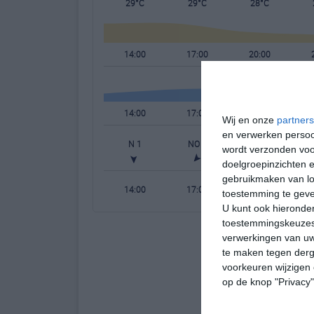
29°C
29°C
28°C
14:00
17:00
20:00
14:00
17:00
20:00
Wij en onze
partners
en verwerken persoon
N 1
NO 2
NO 1
W
wordt verzonden voo
doelgroepinzichten e
gebruikmaken van loc
14:00
17:00
20:00
toestemming te gev
U kunt ook hieronder
toestemmingskeuzes 
verwerkingen van uw
te maken tegen derge
voorkeuren wijzigen 
op de knop "Privacy