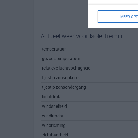
MEER OPT
Actueel weer voor Isole Tremiti
temperatuur
gevoelstemperatuur
relatieve luchtvochtigheid
tijdstip zonsopkomst
tijdstip zonsondergang
luchtdruk
windsnelheid
windkracht
windrichting
zichtbaarheid