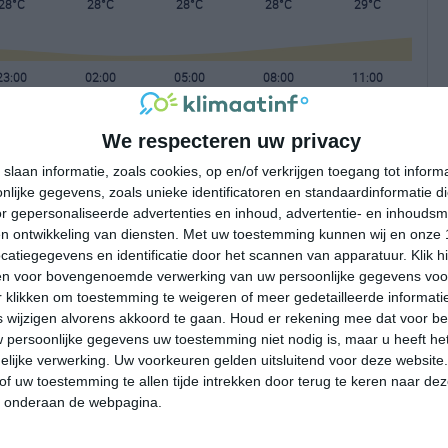
28°C
28°C
28°C
28°C
29°C
23:00
02:00
05:00
08:00
11:00
We respecteren uw privacy
23:00
02:00
05:00
08:00
11:00
slaan informatie, zoals cookies, op en/of verkrijgen toegang tot infor
lijke gegevens, zoals unieke identificatoren en standaardinformatie d
ZW 2
ZW 1
WZW 2
WZW 2
WNW 1
r gepersonaliseerde advertenties en inhoud, advertentie- en inhoudsm
n ontwikkeling van diensten.
Met uw toestemming kunnen wij en onze 
atiegegevens en identificatie door het scannen van apparatuur. Klik 
23:00
02:00
05:00
08:00
11:00
en voor bovengenoemde verwerking van uw persoonlijke gegevens voo
 klikken om toestemming te weigeren of meer gedetailleerde informatie
wijzigen alvorens akkoord te gaan.
Houd er rekening mee dat voor b
 persoonlijke gegevens uw toestemming niet nodig is, maar u heeft h
lijke verwerking. Uw voorkeuren gelden uitsluitend voor deze website
of uw toestemming te allen tijde intrekken door terug te keren naar deze
" onderaan de webpagina.