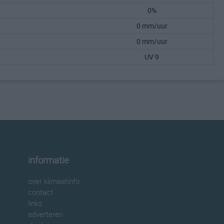
0%
0 mm/uur
0 mm/uur
UV 9
informatie
over klimaatinfo
contact
links
adverteren