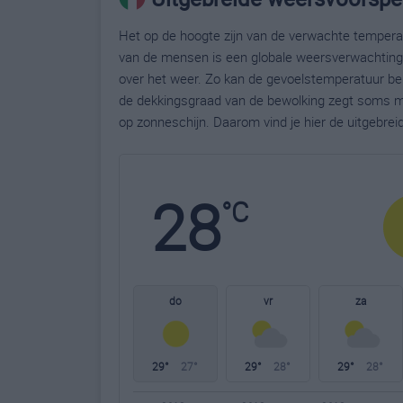
Het op de hoogte zijn van de verwachte temperatu
van de mensen is een globale weersverwachting g
over het weer. Zo kan de gevoelstemperatuur bela
de dekkingsgraad van de bewolking zegt soms m
op zonneschijn. Daarom vind je hier de uitgebreid
28
°C
do
vr
za
29°
27°
29°
28°
29°
28°