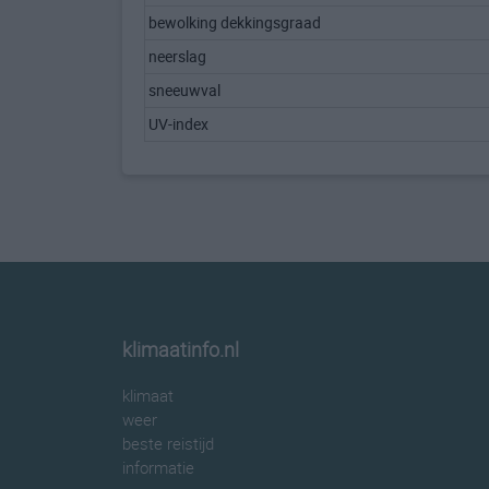
bewolking dekkingsgraad
neerslag
sneeuwval
UV-index
klimaatinfo.nl
klimaat
weer
beste reistijd
informatie