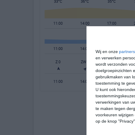
33°C
36°C
35°C
11:00
14:00
17:00
11:00
14:00
17:00
Wij en onze
partners
en verwerken persoon
Z 0
ZW 3
WZW 2
wordt verzonden voo
doelgroepinzichten e
gebruikmaken van loc
11:00
14:00
17:00
toestemming te gev
U kunt ook hieronder
toestemmingskeuzes 
verwerkingen van uw
te maken tegen derge
voorkeuren wijzigen 
op de knop "Privacy