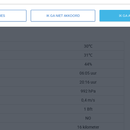
IES
IK GA NIET AKKOORD
IK GA
30℃
31℃
44%
06:05 uur
20:16 uur
992 hPa
0,4 m/s
1 Bft
NO
16 kilometer