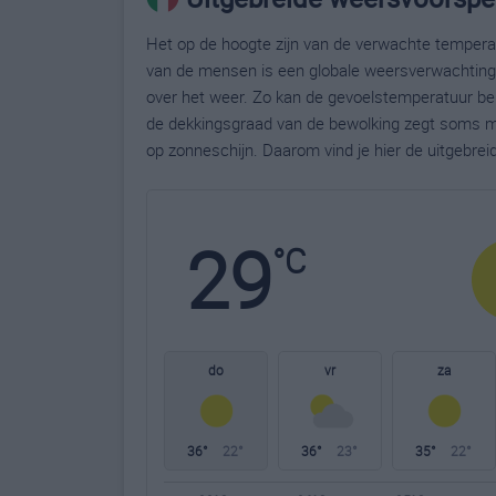
Het op de hoogte zijn van de verwachte temperatu
van de mensen is een globale weersverwachting g
over het weer. Zo kan de gevoelstemperatuur bela
de dekkingsgraad van de bewolking zegt soms m
op zonneschijn. Daarom vind je hier de uitgebrei
29
°C
do
vr
za
36°
22°
36°
23°
35°
22°