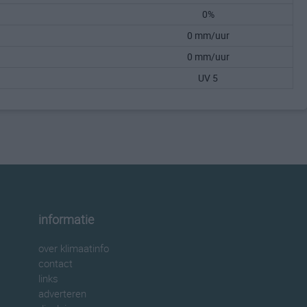
0%
0 mm/uur
0 mm/uur
UV 5
informatie
over klimaatinfo
contact
links
adverteren