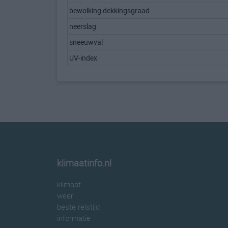
bewolking dekkingsgraad
neerslag
sneeuwval
UV-index
klimaatinfo.nl
klimaat
weer
beste reistijd
informatie