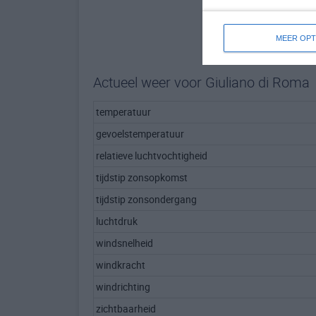
MEER OPT
Actueel weer voor Giuliano di Roma
temperatuur
gevoelstemperatuur
relatieve luchtvochtigheid
tijdstip zonsopkomst
tijdstip zonsondergang
luchtdruk
windsnelheid
windkracht
windrichting
zichtbaarheid