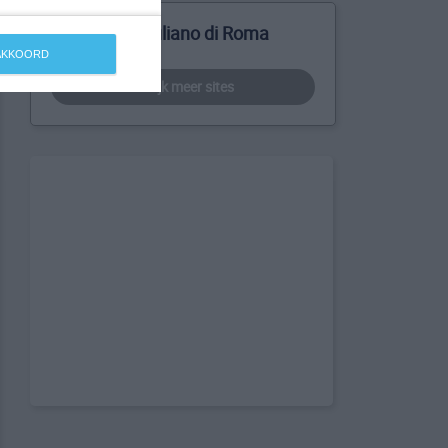
Meer over Giuliano di Roma
 AKKOORD
bekijk meer sites