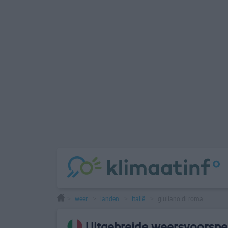
weer
landen
italië
giuliano di roma
>
>
>
>
Uitgebreide weersvoorspel