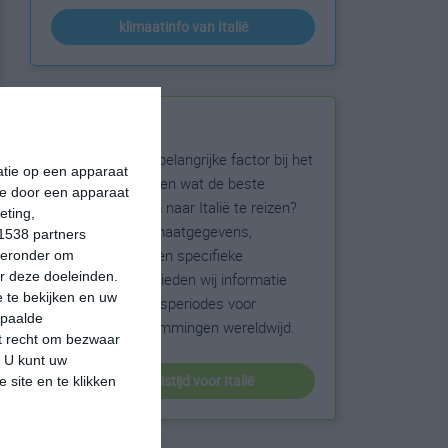
klimaatinfo van Italië
Beste reistijd
Het weer is een belangrijke factor bij het
matie op een apparaat
reizen. Wil je weten wat de beste
ie door een apparaat
maanden zijn om naar Italië te reizen?
eting,
Op basis van klimaatgegevens,
1538 partners
weersextremen en specifieke
hieronder om
r deze doeleinden.
weerinformatie bieden wij informatie
 te bekijken en uw
over de beste reisperiodes voor
epaalde
duizenden bestemmingen wereldwijd.
et recht om bezwaar
. U kunt uw
beste reistijd voor Italië
 site en te klikken