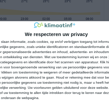
32°C
27°C
25°C
23°C
25°C
20:00
23:00
02:00
05:00
08:00
We respecteren uw privacy
20:00
23:00
02:00
05:00
08:00
slaan informatie, zoals cookies, op en/of verkrijgen toegang tot infor
lijke gegevens, zoals unieke identificatoren en standaardinformatie d
Z 1
ZZW 1
Z 1
ZZW 0
ONO 1
r gepersonaliseerde advertenties en inhoud, advertentie- en inhoudsm
n ontwikkeling van diensten.
Met uw toestemming kunnen wij en onze 
atiegegevens en identificatie door het scannen van apparatuur. Klik 
20:00
23:00
02:00
05:00
08:00
en voor bovengenoemde verwerking van uw persoonlijke gegevens voo
 klikken om toestemming te weigeren of meer gedetailleerde informatie
wijzigen alvorens akkoord te gaan.
Houd er rekening mee dat voor b
 persoonlijke gegevens uw toestemming niet nodig is, maar u heeft h
lijke verwerking. Uw voorkeuren gelden uitsluitend voor deze website
of uw toestemming te allen tijde intrekken door terug te keren naar deze
" onderaan de webpagina.