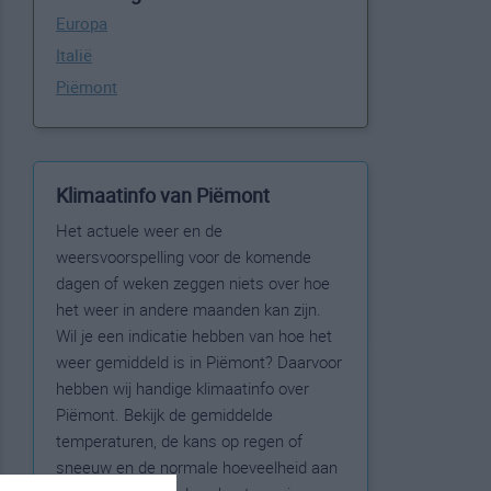
Europa
Italië
Piëmont
Klimaatinfo van Piëmont
Het actuele weer en de
weersvoorspelling voor de komende
dagen of weken zeggen niets over hoe
het weer in andere maanden kan zijn.
Wil je een indicatie hebben van hoe het
weer gemiddeld is in Piëmont? Daarvoor
hebben wij handige klimaatinfo over
Piëmont. Bekijk de gemiddelde
temperaturen, de kans op regen of
sneeuw en de normale hoeveelheid aan