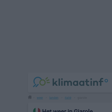
weer
landen
italië
giarole
>
>
>
>
Het weer in Giarole