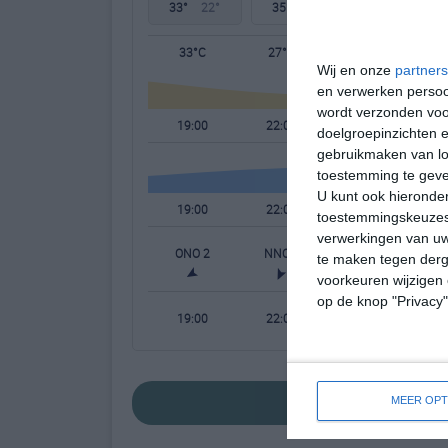
33°
22°
35°
22°
36°
22°
33°C
27°C
25°C
Wij en onze
partners
en verwerken persoon
wordt verzonden voo
19:00
22:00
01:00
doelgroepinzichten e
gebruikmaken van loc
toestemming te gev
U kunt ook hieronder
19:00
22:00
01:00
toestemmingskeuzes 
verwerkingen van uw
ONO 2
NNO 1
NNW 1
N
te maken tegen derge
voorkeuren wijzigen 
op de knop "Privacy
19:00
22:00
01:00
bekijk de uitgeb
MEER OPT