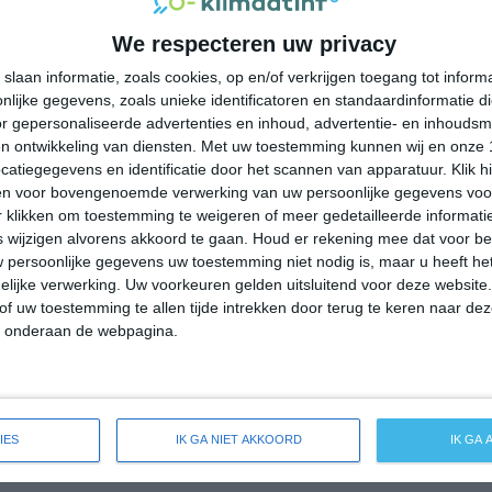
35°
23°
32°
24°
36°
23°
38°
22°
We respecteren uw privacy
23°C
22°C
27°C
33°C
35°C
slaan informatie, zoals cookies, op en/of verkrijgen toegang tot infor
lijke gegevens, zoals unieke identificatoren en standaardinformatie d
r gepersonaliseerde advertenties en inhoud, advertentie- en inhoudsm
04:00
07:00
10:00
13:00
16:00
n ontwikkeling van diensten.
Met uw toestemming kunnen wij en onze 
atiegegevens en identificatie door het scannen van apparatuur. Klik 
en voor bovengenoemde verwerking van uw persoonlijke gegevens voo
 klikken om toestemming te weigeren of meer gedetailleerde informatie
04:00
07:00
10:00
13:00
16:00
wijzigen alvorens akkoord te gaan.
Houd er rekening mee dat voor b
 persoonlijke gegevens uw toestemming niet nodig is, maar u heeft h
NW 1
NNW 1
NO 2
ONO 2
ONO 2
lijke verwerking. Uw voorkeuren gelden uitsluitend voor deze website
of uw toestemming te allen tijde intrekken door terug te keren naar deze
" onderaan de webpagina.
04:00
07:00
10:00
13:00
16:00
reide weersverwachting voor Giarole
IES
IK GA NIET AKKOORD
IK GA