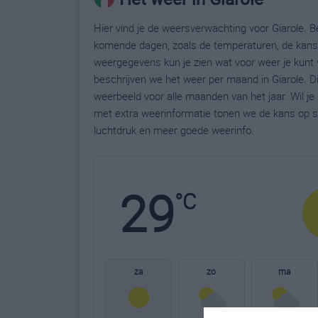
Hier vind je de weersverwachting voor Giarole. Be
komende dagen, zoals de temperaturen, de kans 
weergegevens kun je zien wat voor weer je kunt 
beschrijven we het weer per maand in Giarole. D
weerbeeld voor alle maanden van het jaar. Wil je
met extra weerinformatie tonen we de kans op s
luchtdruk en meer goede weerinfo.
29
°C
za
zo
ma