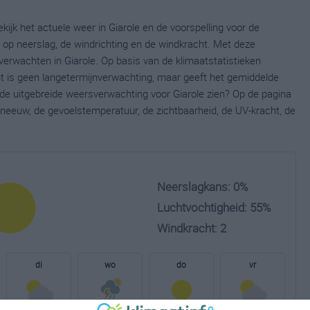
kijk het actuele weer in Giarole en de voorspelling voor de
op neerslag, de windrichting en de windkracht. Met deze
verwachten in Giarole. Op basis van de klimaatstatistieken
it is geen langetermijnverwachting, maar geeft het gemiddelde
 de uitgebreide weersverwachting voor Giarole zien? Op de pagina
neeuw, de gevoelstemperatuur, de zichtbaarheid, de UV-kracht, de
Neerslagkans: 0%
Luchtvochtigheid: 55%
Windkracht: 2
di
wo
do
vr