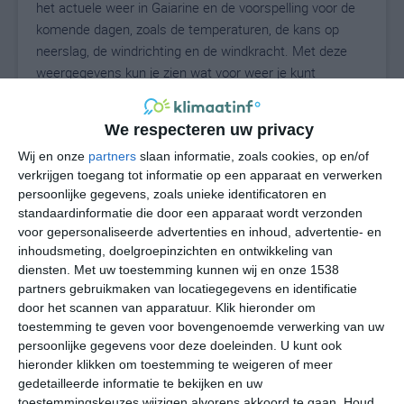
het actuele weer in Gaiarine en de voorspelling voor de
komende dagen, zoals de temperaturen, de kans op
neerslag, de windrichting en de windkracht. Met deze
weergegevens kun je zien wat voor weer je kunt
verwachten in Gaiarine. Op basis van de
klimaatstatistieken beschrijven we het weer per maand
We respecteren uw privacy
in Gaiarine. Dit is geen langetermijnverwachting, maar
Wij en onze
partners
slaan informatie, zoals cookies, op en/of
geeft het gemiddelde weerbeeld voor alle maanden van
verkrijgen toegang tot informatie op een apparaat en verwerken
het jaar. Wil je de uitgebreide weersverwachting voor
persoonlijke gegevens, zoals unieke identificatoren en
Gaiarine zien? Op de pagina met extra weerinformatie
standaardinformatie die door een apparaat wordt verzonden
tonen we de kans op sneeuw, de gevoelstemperatuur,
voor gepersonaliseerde advertenties en inhoud, advertentie- en
de zichtbaarheid, de UV-kracht, de luchtdruk en meer
inhoudsmeting, doelgroepinzichten en ontwikkeling van
goede weerinfo.
diensten.
Met uw toestemming kunnen wij en onze 1538
partners gebruikmaken van locatiegegevens en identificatie
door het scannen van apparatuur. Klik hieronder om
toestemming te geven voor bovengenoemde verwerking van uw
34
N
persoonlijke gegevens voor deze doeleinden. U kunt ook
°C
hieronder klikken om toestemming te weigeren of meer
L
gedetailleerde informatie te bekijken en uw
W
toestemmingskeuzes wijzigen alvorens akkoord te gaan.
Houd