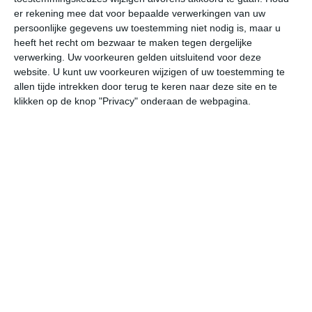
er rekening mee dat voor bepaalde verwerkingen van uw
persoonlijke gegevens uw toestemming niet nodig is, maar u
do
vr
za
zo
ma
heeft het recht om bezwaar te maken tegen dergelijke
verwerking. Uw voorkeuren gelden uitsluitend voor deze
website. U kunt uw voorkeuren wijzigen of uw toestemming te
37°
28°
34°
24°
33°
22°
34°
22°
35°
22°
allen tijde intrekken door terug te keren naar deze site en te
klikken op de knop "Privacy" onderaan de webpagina.
28°C
25°C
24°C
26°C
30°C
34
23:00
02:00
05:00
08:00
11:00
14
23:00
02:00
05:00
08:00
11:00
14
NNW 1
ZO 1
ONO 2
NW 2
N 2
NO
23:00
02:00
05:00
08:00
11:00
14