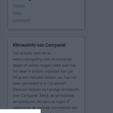
Europa
Italië
Campanië
Klimaatinfo van Campanië
Het actuele weer en de
weersvoorspelling voor de komende
dagen of weken zeggen niets over hoe
het weer in andere maanden kan zijn.
Wil je een indicatie hebben van hoe het
weer gemiddeld is in Campanië?
Daarvoor hebben wij handige klimaatinfo
over Campanië. Bekijk de gemiddelde
temperaturen, de kans op regen of
sneeuw en de normale hoeveelheid aan