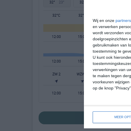
32°
23°
32°
23°
32°
23°
32°C
32°C
31°C
Wij en onze
partners
en verwerken persoon
wordt verzonden voo
12:00
15:00
18:00
doelgroepinzichten e
gebruikmaken van loc
toestemming te gev
U kunt ook hieronder
12:00
15:00
18:00
toestemmingskeuzes 
verwerkingen van uw
ZW 2
WZW 2
WZW 2
te maken tegen derge
voorkeuren wijzigen 
op de knop "Privacy
12:00
15:00
18:00
bekijk de uitgeb
MEER OPT