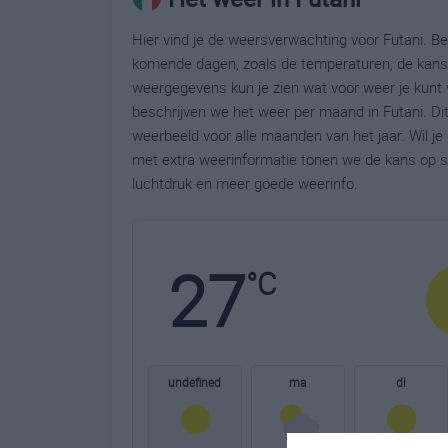
Hier vind je de weersverwachting voor Futani. Bek
komende dagen, zoals de temperaturen, de kans 
weergegevens kun je zien wat voor weer je kunt 
beschrijven we het weer per maand in Futani. Di
weerbeeld voor alle maanden van het jaar. Wil j
met extra weerinformatie tonen we de kans op s
luchtdruk en meer goede weerinfo.
27
°C
undefined
ma
di