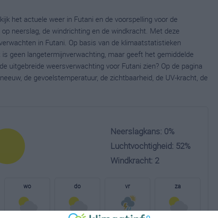
ijk het actuele weer in Futani en de voorspelling voor de
op neerslag, de windrichting en de windkracht. Met deze
verwachten in Futani. Op basis van de klimaatstatistieken
t is geen langetermijnverwachting, maar geeft het gemiddelde
e de uitgebreide weersverwachting voor Futani zien? Op de pagina
neeuw, de gevoelstemperatuur, de zichtbaarheid, de UV-kracht, de
Neerslagkans: 0%
Luchtvochtigheid: 52%
Windkracht: 2
wo
do
vr
za