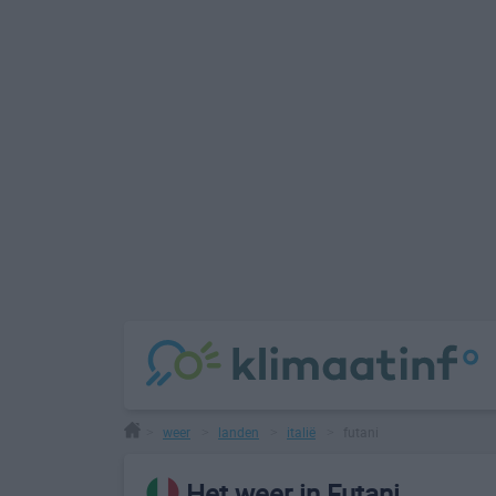
weer
landen
italië
futani
>
>
>
>
Het weer in Futani