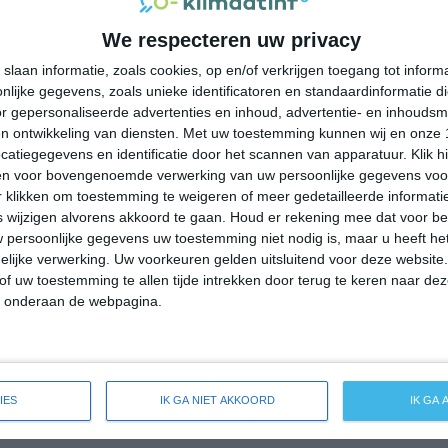
32°
23°
33°
26°
34°
18°
34°
21°
We respecteren uw privacy
27°C
25°C
24°C
23°C
28°C
slaan informatie, zoals cookies, op en/of verkrijgen toegang tot infor
lijke gegevens, zoals unieke identificatoren en standaardinformatie d
r gepersonaliseerde advertenties en inhoud, advertentie- en inhoudsm
21:00
00:00
03:00
06:00
09:00
n ontwikkeling van diensten.
Met uw toestemming kunnen wij en onze 
atiegegevens en identificatie door het scannen van apparatuur. Klik 
en voor bovengenoemde verwerking van uw persoonlijke gegevens voo
 klikken om toestemming te weigeren of meer gedetailleerde informatie
21:00
00:00
03:00
06:00
09:00
wijzigen alvorens akkoord te gaan.
Houd er rekening mee dat voor b
 persoonlijke gegevens uw toestemming niet nodig is, maar u heeft h
O 2
NNO 2
NO 1
NO 1
Z 1
lijke verwerking. Uw voorkeuren gelden uitsluitend voor deze website
of uw toestemming te allen tijde intrekken door terug te keren naar deze
" onderaan de webpagina.
21:00
00:00
03:00
06:00
09:00
reide weersverwachting voor Futani
IES
IK GA NIET AKKOORD
IK GA