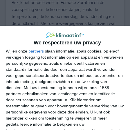
Bekijk het actuele weer in Fornace Zarattini en de
voorspelling voor de komende dagen, zoals de
temperaturen, de kans op neerslag, de windrichting en
de windkracht. Met deze weergegevens kun je zien wat
voor weer je kunt verwachten in Fornace Zarattini. Op
basis van de klimaatstatistieken beschrijven we het
We respecteren uw privacy
weer per maand in Fornace Zarattini. Dit is geen
langetermijnverwachting, maar geeft het gemiddelde
Wij en onze
partners
slaan informatie, zoals cookies, op en/of
verkrijgen toegang tot informatie op een apparaat en verwerken
weerbeeld voor alle maanden van het jaar. Wil je de
persoonlijke gegevens, zoals unieke identificatoren en
uitgebreide weersverwachting voor Fornace Zarattini
standaardinformatie die door een apparaat wordt verzonden
zien? Op de pagina met extra weerinformatie tonen we
voor gepersonaliseerde advertenties en inhoud, advertentie- en
de kans op sneeuw, de gevoelstemperatuur, de
inhoudsmeting, doelgroepinzichten en ontwikkeling van
zichtbaarheid, de UV-kracht, de luchtdruk en meer goede
diensten.
Met uw toestemming kunnen wij en onze 1538
weerinfo.
partners gebruikmaken van locatiegegevens en identificatie
door het scannen van apparatuur. Klik hieronder om
toestemming te geven voor bovengenoemde verwerking van uw
persoonlijke gegevens voor deze doeleinden. U kunt ook
28
N
hieronder klikken om toestemming te weigeren of meer
°C
gedetailleerde informatie te bekijken en uw
L