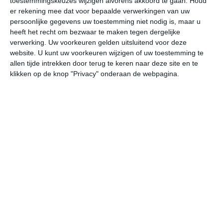
toestemmingskeuzes wijzigen alvorens akkoord te gaan.
Houd
W
er rekening mee dat voor bepaalde verwerkingen van uw
persoonlijke gegevens uw toestemming niet nodig is, maar u
heeft het recht om bezwaar te maken tegen dergelijke
za
zo
ma
di
wo
verwerking. Uw voorkeuren gelden uitsluitend voor deze
website. U kunt uw voorkeuren wijzigen of uw toestemming te
allen tijde intrekken door terug te keren naar deze site en te
32°
23°
34°
22°
35°
22°
35°
24°
34°
24°
klikken op de knop "Privacy" onderaan de webpagina.
27°C
32°C
32°C
31°C
27°C
25
09:00
12:00
15:00
18:00
21:00
00
09:00
12:00
15:00
18:00
21:00
00
WZW 2
ONO 3
ONO 3
O 3
OZO 1
ON