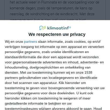
het actuele weer in Fluminata en de voorspelling voor de
komende dagen, zoals de temperaturen, de kans op
neerslag, de windrichting en de windkracht. Met deze
weergegevens kun je zien wat voor weer je kunt
verwachten in Fluminata. Op basis van de
klimaatstatistieken beschrijven we het weer per maand
We respecteren uw privacy
in Fluminata. Dit is geen langetermijnverwachting, maar
Wij en onze
partners
slaan informatie, zoals cookies, op en/of
geeft het gemiddelde weerbeeld voor alle maanden van
verkrijgen toegang tot informatie op een apparaat en verwerken
het jaar. Wil je de uitgebreide weersverwachting voor
persoonlijke gegevens, zoals unieke identificatoren en
Fluminata zien? Op de pagina met extra weerinformatie
standaardinformatie die door een apparaat wordt verzonden
tonen we de kans op sneeuw, de gevoelstemperatuur,
voor gepersonaliseerde advertenties en inhoud, advertentie- en
de zichtbaarheid, de UV-kracht, de luchtdruk en meer
inhoudsmeting, doelgroepinzichten en ontwikkeling van
goede weerinfo.
diensten.
Met uw toestemming kunnen wij en onze 1538
partners gebruikmaken van locatiegegevens en identificatie
door het scannen van apparatuur. Klik hieronder om
toestemming te geven voor bovengenoemde verwerking van uw
23
persoonlijke gegevens voor deze doeleinden. U kunt ook
N
°C
hieronder klikken om toestemming te weigeren of meer
L
gedetailleerde informatie te bekijken en uw
W
toestemmingskeuzes wijzigen alvorens akkoord te gaan.
Houd