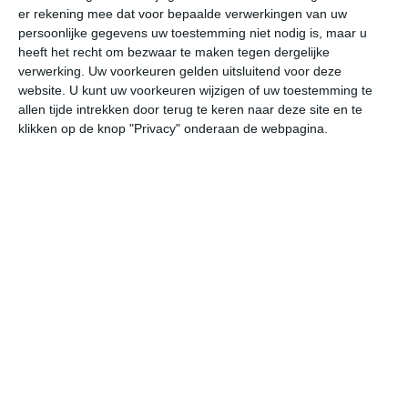
er rekening mee dat voor bepaalde verwerkingen van uw
persoonlijke gegevens uw toestemming niet nodig is, maar u
vr
za
zo
ma
di
heeft het recht om bezwaar te maken tegen dergelijke
verwerking. Uw voorkeuren gelden uitsluitend voor deze
website. U kunt uw voorkeuren wijzigen of uw toestemming te
allen tijde intrekken door terug te keren naar deze site en te
28°
19°
27°
18°
26°
17°
25°
18°
26°
19°
klikken op de knop "Privacy" onderaan de webpagina.
25°C
28°C
27°C
27°C
22°C
20
09:00
12:00
15:00
18:00
21:00
00
09:00
12:00
15:00
18:00
21:00
00
WZW 1
NNW 2
OZO 2
O 2
ZO 2
OZ
09:00
12:00
15:00
18:00
21:00
00