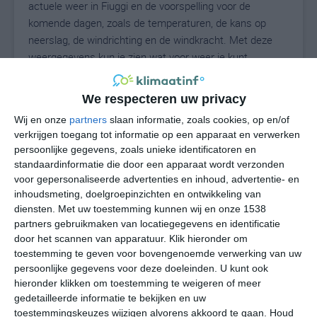
actuele weer in Fiuggi en de voorspelling voor de
komende dagen, zoals de temperaturen, de kans op
neerslag, de windrichting en de windkracht. Met deze
weergegevens kun je zien wat voor weer je kunt
verwachten in Fiuggi. Op basis van de
klimaatstatistieken beschrijven we het weer per maand
We respecteren uw privacy
in Fiuggi. Dit is geen langetermijnverwachting, maar
Wij en onze
partners
slaan informatie, zoals cookies, op en/of
geeft het gemiddelde weerbeeld voor alle maanden van
verkrijgen toegang tot informatie op een apparaat en verwerken
het jaar. Wil je de uitgebreide weersverwachting voor
persoonlijke gegevens, zoals unieke identificatoren en
Fiuggi zien? Op de pagina met extra weerinformatie
standaardinformatie die door een apparaat wordt verzonden
tonen we de kans op sneeuw, de gevoelstemperatuur,
voor gepersonaliseerde advertenties en inhoud, advertentie- en
de zichtbaarheid, de UV-kracht, de luchtdruk en meer
inhoudsmeting, doelgroepinzichten en ontwikkeling van
goede weerinfo.
diensten.
Met uw toestemming kunnen wij en onze 1538
partners gebruikmaken van locatiegegevens en identificatie
door het scannen van apparatuur. Klik hieronder om
toestemming te geven voor bovengenoemde verwerking van uw
28
persoonlijke gegevens voor deze doeleinden. U kunt ook
N
°C
hieronder klikken om toestemming te weigeren of meer
L
gedetailleerde informatie te bekijken en uw
W
toestemmingskeuzes wijzigen alvorens akkoord te gaan.
Houd