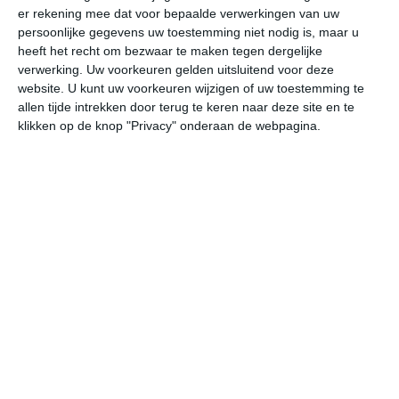
er rekening mee dat voor bepaalde verwerkingen van uw
persoonlijke gegevens uw toestemming niet nodig is, maar u
undefined
ma
di
wo
do
heeft het recht om bezwaar te maken tegen dergelijke
verwerking. Uw voorkeuren gelden uitsluitend voor deze
website. U kunt uw voorkeuren wijzigen of uw toestemming te
allen tijde intrekken door terug te keren naar deze site en te
34°
22°
35°
23°
36°
23°
37°
23°
37°
23°
klikken op de knop "Privacy" onderaan de webpagina.
33°C
31°C
25°C
24°C
23°C
23
16:00
19:00
22:00
01:00
04:00
07
16:00
19:00
22:00
01:00
04:00
07
WZW 3
W 2
NNO 2
NNO 2
NNO 2
NN
16:00
19:00
22:00
01:00
04:00
07