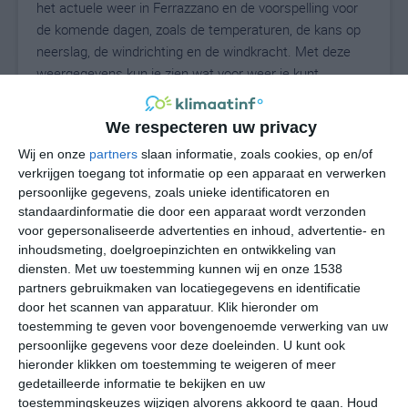
het actuele weer in Ferrazzano en de voorspelling voor
de komende dagen, zoals de temperaturen, de kans op
neerslag, de windrichting en de windkracht. Met deze
weergegevens kun je zien wat voor weer je kunt
verwachten in Ferrazzano. Op basis van de
klimaatstatistieken beschrijven we het weer per maand
We respecteren uw privacy
in Ferrazzano. Dit is geen langetermijnverwachting, maar
Wij en onze
partners
slaan informatie, zoals cookies, op en/of
geeft het gemiddelde weerbeeld voor alle maanden van
verkrijgen toegang tot informatie op een apparaat en verwerken
het jaar. Wil je de uitgebreide weersverwachting voor
persoonlijke gegevens, zoals unieke identificatoren en
Ferrazzano zien? Op de pagina met extra weerinformatie
standaardinformatie die door een apparaat wordt verzonden
tonen we de kans op sneeuw, de gevoelstemperatuur,
voor gepersonaliseerde advertenties en inhoud, advertentie- en
de zichtbaarheid, de UV-kracht, de luchtdruk en meer
inhoudsmeting, doelgroepinzichten en ontwikkeling van
goede weerinfo.
diensten.
Met uw toestemming kunnen wij en onze 1538
partners gebruikmaken van locatiegegevens en identificatie
door het scannen van apparatuur. Klik hieronder om
toestemming te geven voor bovengenoemde verwerking van uw
26
persoonlijke gegevens voor deze doeleinden. U kunt ook
N
°C
hieronder klikken om toestemming te weigeren of meer
L
gedetailleerde informatie te bekijken en uw
W
toestemmingskeuzes wijzigen alvorens akkoord te gaan.
Houd