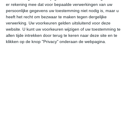
er rekening mee dat voor bepaalde verwerkingen van uw
persoonlijke gegevens uw toestemming niet nodig is, maar u
za
zo
ma
di
wo
heeft het recht om bezwaar te maken tegen dergelijke
verwerking. Uw voorkeuren gelden uitsluitend voor deze
website. U kunt uw voorkeuren wijzigen of uw toestemming te
allen tijde intrekken door terug te keren naar deze site en te
32°
20°
30°
22°
32°
23°
33°
24°
31°
24°
klikken op de knop "Privacy" onderaan de webpagina.
24°C
25°C
30°C
32°C
27°C
24
05:00
08:00
11:00
14:00
17:00
20
05:00
08:00
11:00
14:00
17:00
20
W 2
W 2
NNW 2
NNO 2
N 3
NW
05:00
08:00
11:00
14:00
17:00
20