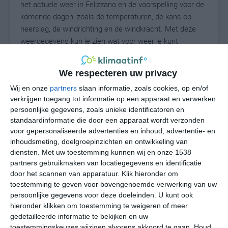
het actuele weer in Felizzano en de voorspelling voor de
komende dagen, zoals de temperaturen, de kans op
neerslag, de windrichting en de windkracht. Met deze
weergegevens kun je zien wat voor weer je kunt
verwachten in Felizzano. Op basis van de
klimaatstatistieken beschrijven we het weer per maand
We respecteren uw privacy
in Felizzano. Dit is geen langetermijnverwachting, maar
Wij en onze
partners
slaan informatie, zoals cookies, op en/of
geeft het gemiddelde weerbeeld voor alle maanden van
verkrijgen toegang tot informatie op een apparaat en verwerken
het jaar. Wil je de uitgebreide weersverwachting voor
persoonlijke gegevens, zoals unieke identificatoren en
Felizzano zien? Op de pagina met extra weerinformatie
standaardinformatie die door een apparaat wordt verzonden
tonen we de kans op sneeuw, de gevoelstemperatuur,
voor gepersonaliseerde advertenties en inhoud, advertentie- en
de zichtbaarheid, de UV-kracht, de luchtdruk en meer
inhoudsmeting, doelgroepinzichten en ontwikkeling van
goede weerinfo.
diensten.
Met uw toestemming kunnen wij en onze 1538
partners gebruikmaken van locatiegegevens en identificatie
door het scannen van apparatuur. Klik hieronder om
toestemming te geven voor bovengenoemde verwerking van uw
28
N
persoonlijke gegevens voor deze doeleinden. U kunt ook
°C
hieronder klikken om toestemming te weigeren of meer
L
gedetailleerde informatie te bekijken en uw
W
toestemmingskeuzes wijzigen alvorens akkoord te gaan.
Houd