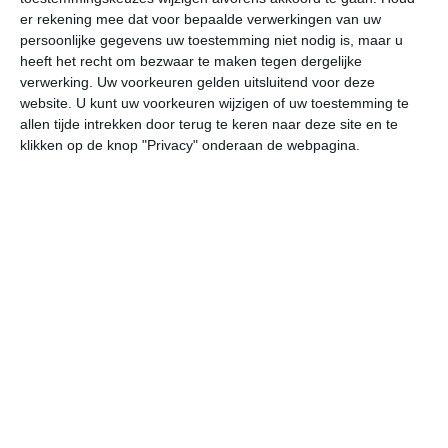
er rekening mee dat voor bepaalde verwerkingen van uw
persoonlijke gegevens uw toestemming niet nodig is, maar u
vr
za
zo
ma
di
heeft het recht om bezwaar te maken tegen dergelijke
verwerking. Uw voorkeuren gelden uitsluitend voor deze
website. U kunt uw voorkeuren wijzigen of uw toestemming te
35°
21°
33°
21°
34°
22°
35°
21°
33°
22°
allen tijde intrekken door terug te keren naar deze site en te
klikken op de knop "Privacy" onderaan de webpagina.
21°C
28°C
33°C
35°C
33°C
28
07:00
10:00
13:00
16:00
19:00
22
07:00
10:00
13:00
16:00
19:00
22
WZW 1
NW 1
NO 1
NO 2
ZW 1
NN
07:00
10:00
13:00
16:00
19:00
22