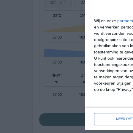
36°
21°
37°
21°
36°
23°
22°C
29°C
36°C
Wij en onze
partners
en verwerken persoon
wordt verzonden voo
07:00
10:00
13:00
doelgroepinzichten e
gebruikmaken van loc
toestemming te gev
U kunt ook hieronder
07:00
10:00
13:00
toestemmingskeuzes 
verwerkingen van uw
NNW 1
Z 1
ZZW 2
W
te maken tegen derge
voorkeuren wijzigen 
op de knop "Privacy
07:00
10:00
13:00
bekijk de uitgeb
MEER OPT