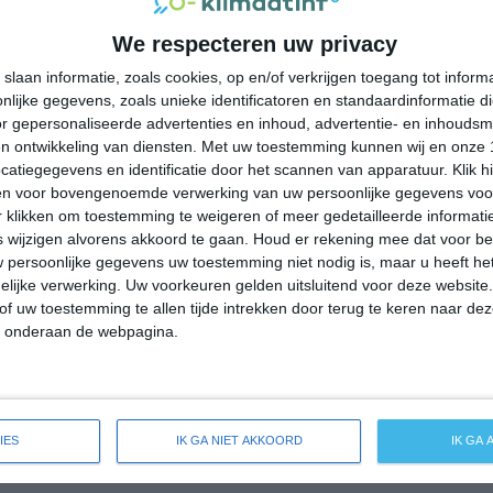
37°
23°
36°
23°
37°
25°
38°
23°
We respecteren uw privacy
35°C
33°C
27°C
24°C
22°C
slaan informatie, zoals cookies, op en/of verkrijgen toegang tot infor
lijke gegevens, zoals unieke identificatoren en standaardinformatie d
r gepersonaliseerde advertenties en inhoud, advertentie- en inhoudsm
16:00
19:00
22:00
01:00
04:00
n ontwikkeling van diensten.
Met uw toestemming kunnen wij en onze 
atiegegevens en identificatie door het scannen van apparatuur. Klik 
en voor bovengenoemde verwerking van uw persoonlijke gegevens voo
 klikken om toestemming te weigeren of meer gedetailleerde informatie
16:00
19:00
22:00
01:00
04:00
wijzigen alvorens akkoord te gaan.
Houd er rekening mee dat voor b
 persoonlijke gegevens uw toestemming niet nodig is, maar u heeft h
ZW 2
ZW 2
O 1
ONO 1
NO 1
lijke verwerking. Uw voorkeuren gelden uitsluitend voor deze website
of uw toestemming te allen tijde intrekken door terug te keren naar deze
" onderaan de webpagina.
16:00
19:00
22:00
01:00
04:00
reide weersverwachting voor Dragoni
IES
IK GA NIET AKKOORD
IK GA