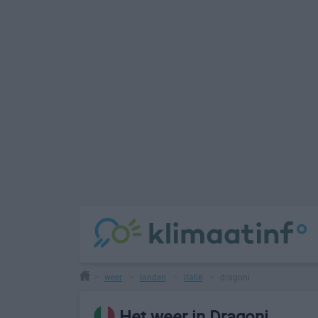
weer
landen
italië
dragoni
>
>
>
>
Het weer in Dragoni