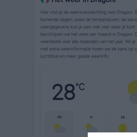
Hier vind je de weersverwachting voor Dragoni. B
komende dagen, zoals de temperaturen, de kans 
weergegevens kun je zien wat voor weer je kunt 
beschrijven we het weer per maand in Dragoni. D
weerbeeld voor alle maanden van het jaar. Wil j
met extra weerinformatie tonen we de kans op s
luchtdruk en meer goede weerinfo.
28
°C
do
vr
za