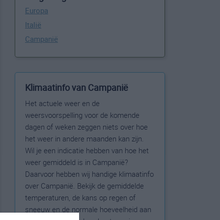
Europa
Italië
Campanië
Klimaatinfo van Campanië
Het actuele weer en de
weersvoorspelling voor de komende
dagen of weken zeggen niets over hoe
het weer in andere maanden kan zijn.
Wil je een indicatie hebben van hoe het
weer gemiddeld is in Campanië?
Daarvoor hebben wij handige klimaatinfo
over Campanië. Bekijk de gemiddelde
temperaturen, de kans op regen of
sneeuw en de normale hoeveelheid aan