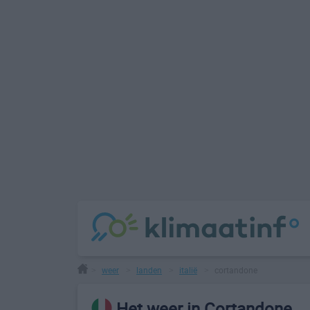
weer
landen
italië
cortandone
>
>
>
>
Het weer in Cortandone