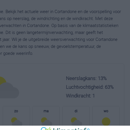
e. Bekijk het actuele weer in Cortandone en de voorspelling voor
ns op neerslag, de windrichting en de windkracht. Met deze
verwachten in Cortandone. Op basis van de klimaatstatistieken
. Dit is geen langetermijnverwachting, maar geeft het
 jaar. Wil je de uitgebreide weersverwachting voor Cortandone
nen we de kans op sneeuw, de gevoelstemperatuur, de
er goede weerinfo.
Neerslagkans: 13%
Luchtvochtigheid: 63%
Windkracht: 1
zo
ma
di
wo