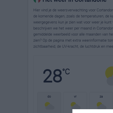
Hier vind je de weersverwachting voor Cortandon
de komende dagen, zoals de temperaturen, de ka
weergegevens kun je zien wat voor weer je kunt 
beschrijven we het weer per maand in Cortandone
gemiddelde weerbeeld voor alle maanden van het
zien? Op de pagina met extra weerinformatie to
zichtbaarheid, de UV-kracht, de luchtdruk en me
28
°C
do
vr
za