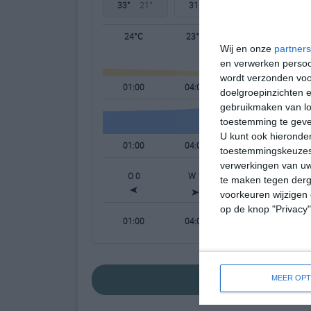
33°
21°
31°
20°
34°
22°
24°C
23°C
21°C
Wij en onze
partners
en verwerken persoon
wordt verzonden voo
01:00
04:00
07:00
doelgroepinzichten e
gebruikmaken van loc
toestemming te gev
U kunt ook hieronder
01:00
04:00
07:00
toestemmingskeuzes 
verwerkingen van uw
O 0
W 1
WNW 1
te maken tegen derge
voorkeuren wijzigen 
op de knop "Privacy
01:00
04:00
07:00
bekijk de uitgebre
MEER OPT