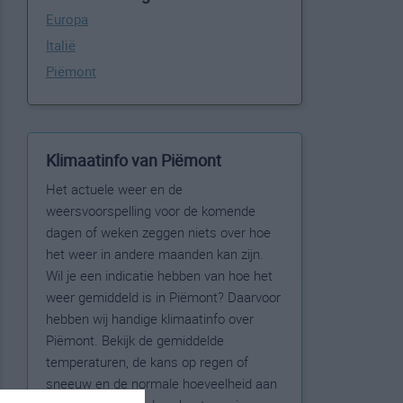
Europa
Italië
Piëmont
Klimaatinfo van Piëmont
Het actuele weer en de
weersvoorspelling voor de komende
dagen of weken zeggen niets over hoe
het weer in andere maanden kan zijn.
Wil je een indicatie hebben van hoe het
weer gemiddeld is in Piëmont? Daarvoor
hebben wij handige klimaatinfo over
Piëmont. Bekijk de gemiddelde
temperaturen, de kans op regen of
sneeuw en de normale hoeveelheid aan