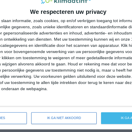
34°
20°
34°
21°
35°
19°
38°
21°
We respecteren uw privacy
29°C
32°C
33°C
32°C
27°C
slaan informatie, zoals cookies, op en/of verkrijgen toegang tot infor
lijke gegevens, zoals unieke identificatoren en standaardinformatie d
r gepersonaliseerde advertenties en inhoud, advertentie- en inhoudsm
10:00
13:00
16:00
19:00
22:00
n ontwikkeling van diensten.
Met uw toestemming kunnen wij en onze 
atiegegevens en identificatie door het scannen van apparatuur. Klik 
en voor bovengenoemde verwerking van uw persoonlijke gegevens voo
 klikken om toestemming te weigeren of meer gedetailleerde informatie
10:00
13:00
16:00
19:00
22:00
wijzigen alvorens akkoord te gaan.
Houd er rekening mee dat voor b
 persoonlijke gegevens uw toestemming niet nodig is, maar u heeft h
NNO 2
ONO 2
O 2
NO 2
N 1
lijke verwerking. Uw voorkeuren gelden uitsluitend voor deze website
of uw toestemming te allen tijde intrekken door terug te keren naar deze
" onderaan de webpagina.
10:00
13:00
16:00
19:00
22:00
ide weersverwachting voor Cortandone
IES
IK GA NIET AKKOORD
IK GA