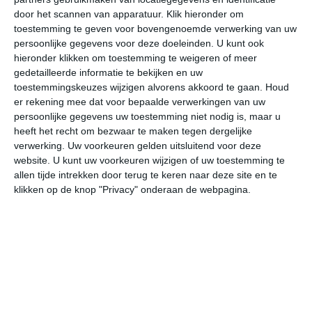
door het scannen van apparatuur. Klik hieronder om
toestemming te geven voor bovengenoemde verwerking van uw
32°
26°
31°
26°
30°
25°
30°
26°
31°
29°
persoonlijke gegevens voor deze doeleinden. U kunt ook
hieronder klikken om toestemming te weigeren of meer
27°C
26°C
27°C
29°C
31°C
31
gedetailleerde informatie te bekijken en uw
toestemmingskeuzes wijzigen alvorens akkoord te gaan.
Houd
er rekening mee dat voor bepaalde verwerkingen van uw
persoonlijke gegevens uw toestemming niet nodig is, maar u
02:00
05:00
08:00
11:00
14:00
17
heeft het recht om bezwaar te maken tegen dergelijke
verwerking. Uw voorkeuren gelden uitsluitend voor deze
website. U kunt uw voorkeuren wijzigen of uw toestemming te
allen tijde intrekken door terug te keren naar deze site en te
02:00
05:00
08:00
11:00
14:00
17
klikken op de knop "Privacy" onderaan de webpagina.
NNW 1
NNW 2
ONO 1
ZZW 1
ZW 2
NW
02:00
05:00
08:00
11:00
14:00
17