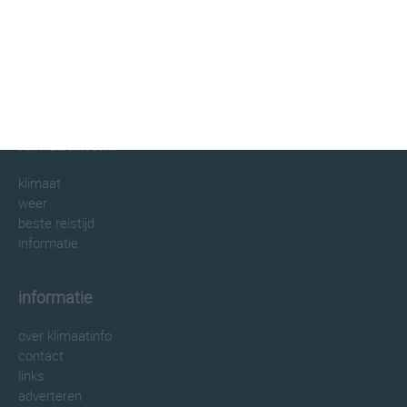
klimaatinfo.nl
klimaat
weer
beste reistijd
informatie
informatie
over klimaatinfo
contact
links
adverteren