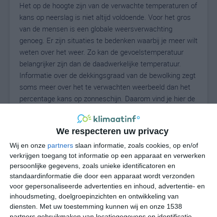
Het op de hoogte zijn van de verwachte temperaturen of
kans op neerslag is niet altijd voldoende. Voor het gros
van de mensen is een globale weersverwachting
genoeg. Er zijn situaties te bedenken waarbij je meer wilt
weten over het weer. Zo kan de gevoelstemperatuur
belangrijker zijn dan de daadwerkelijke temperatuur.
Informatie over de dekkingsgraad van de bewolking zegt
soms meer over het te verwachten weerbeeld dan het
percentage kans op zonneschijn. Daarom vind je hier de
uitgebreide weersvoorspelling voor Conca dei Marini.
We respecteren uw privacy
Wij en onze
partners
slaan informatie, zoals cookies, op en/of
28
N
°C
verkrijgen toegang tot informatie op een apparaat en verwerken
L
persoonlijke gegevens, zoals unieke identificatoren en
standaardinformatie die door een apparaat wordt verzonden
W
voor gepersonaliseerde advertenties en inhoud, advertentie- en
inhoudsmeting, doelgroepinzichten en ontwikkeling van
wo
do
vr
za
zo
diensten.
Met uw toestemming kunnen wij en onze 1538
partners gebruikmaken van locatiegegevens en identificatie