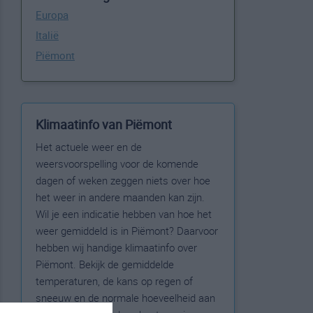
Europa
Italië
Piëmont
Klimaatinfo van Piëmont
Het actuele weer en de
weersvoorspelling voor de komende
dagen of weken zeggen niets over hoe
het weer in andere maanden kan zijn.
Wil je een indicatie hebben van hoe het
weer gemiddeld is in Piëmont? Daarvoor
hebben wij handige klimaatinfo over
Piëmont. Bekijk de gemiddelde
temperaturen, de kans op regen of
sneeuw en de normale hoeveelheid aan