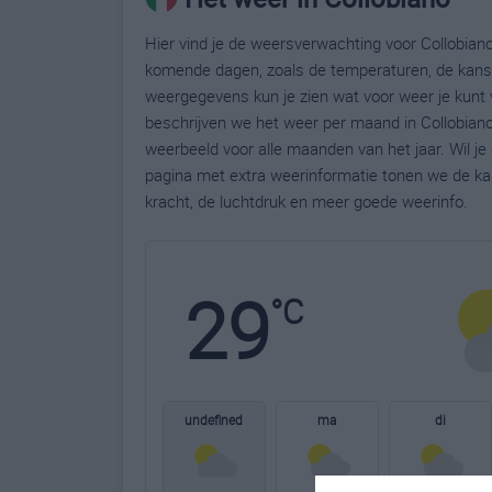
Hier vind je de weersverwachting voor Collobiano.
komende dagen, zoals de temperaturen, de kans 
weergegevens kun je zien wat voor weer je kunt 
beschrijven we het weer per maand in Collobiano
weerbeeld voor alle maanden van het jaar. Wil j
pagina met extra weerinformatie tonen we de ka
kracht, de luchtdruk en meer goede weerinfo.
29
°C
undefined
ma
di