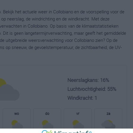
 Bekijk het actuele weer in Collobiano en de voorspelling voor de
op neerslag, de windrichting en de windkracht. Met deze
verwachten in Collobiano. Op basis van de klimaatstatistieken
. Dit is geen langetermijnverwachting, maar geeft het gemiddelde
e de uitgebreide weersverwachting voor Collobiano zien? Op de
ns op sneeuw, de gevoelstemperatuur, de zichtbaarheid, de UV-
Neerslagkans: 16%
Luchtvochtigheid: 55%
Windkracht: 1
wo
do
vr
za