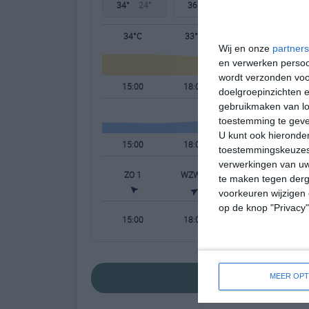
34°
24°
36°
21°
35°
21°
34°C
33°C
30°C
Wij en onze
partners
en verwerken persoon
wordt verzonden voo
15:00
18:00
21:00
doelgroepinzichten e
gebruikmaken van loc
toestemming te gev
U kunt ook hieronder
15:00
18:00
21:00
toestemmingskeuzes 
verwerkingen van uw
ZO 1
WZW 2
ONO 1
N
te maken tegen derge
voorkeuren wijzigen 
op de knop "Privacy
15:00
18:00
21:00
bekijk de uitgebre
MEER OPT