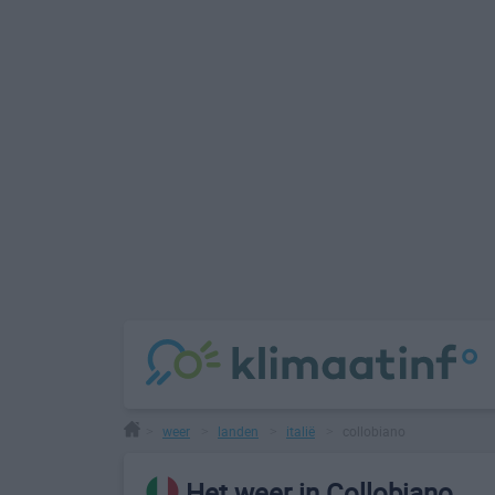
weer
landen
italië
collobiano
>
>
>
>
Het weer in Collobiano