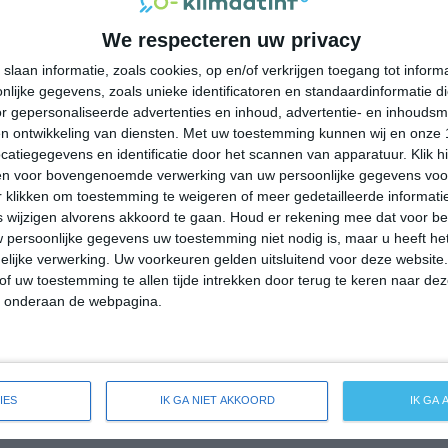
34°
21°
36°
23°
35°
24°
35°
21°
We respecteren uw privacy
24°C
23°C
21°C
26°C
32°C
slaan informatie, zoals cookies, op en/of verkrijgen toegang tot infor
lijke gegevens, zoals unieke identificatoren en standaardinformatie d
r gepersonaliseerde advertenties en inhoud, advertentie- en inhoudsm
00:00
03:00
06:00
09:00
12:00
n ontwikkeling van diensten.
Met uw toestemming kunnen wij en onze 
atiegegevens en identificatie door het scannen van apparatuur. Klik 
en voor bovengenoemde verwerking van uw persoonlijke gegevens voo
 klikken om toestemming te weigeren of meer gedetailleerde informatie
00:00
03:00
06:00
09:00
12:00
wijzigen alvorens akkoord te gaan.
Houd er rekening mee dat voor b
 persoonlijke gegevens uw toestemming niet nodig is, maar u heeft h
NW 1
NW 1
NW 1
NNW 1
O 1
lijke verwerking. Uw voorkeuren gelden uitsluitend voor deze website
of uw toestemming te allen tijde intrekken door terug te keren naar deze
" onderaan de webpagina.
00:00
03:00
06:00
09:00
12:00
ide weersverwachting voor Collobiano
IES
IK GA NIET AKKOORD
IK GA