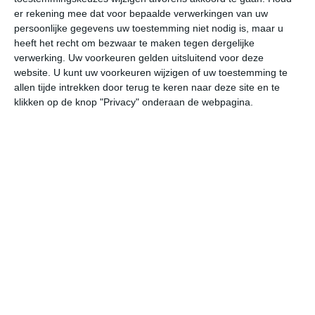
er rekening mee dat voor bepaalde verwerkingen van uw
persoonlijke gegevens uw toestemming niet nodig is, maar u
za
zo
ma
di
wo
heeft het recht om bezwaar te maken tegen dergelijke
verwerking. Uw voorkeuren gelden uitsluitend voor deze
website. U kunt uw voorkeuren wijzigen of uw toestemming te
34°
23°
34°
22°
36°
22°
37°
23°
36°
25°
allen tijde intrekken door terug te keren naar deze site en te
klikken op de knop "Privacy" onderaan de webpagina.
26°C
31°C
33°C
33°C
28°C
25
09:00
12:00
15:00
18:00
21:00
00
09:00
12:00
15:00
18:00
21:00
00
NNO 2
ONO 3
OZO 2
OZO 2
ZZW 1
NN
09:00
12:00
15:00
18:00
21:00
00