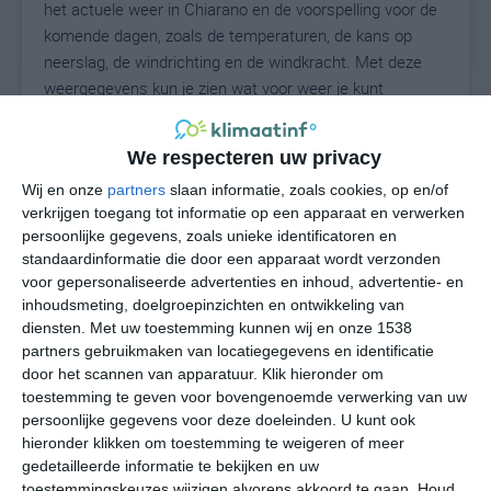
het actuele weer in Chiarano en de voorspelling voor de
komende dagen, zoals de temperaturen, de kans op
neerslag, de windrichting en de windkracht. Met deze
weergegevens kun je zien wat voor weer je kunt
verwachten in Chiarano. Op basis van de
klimaatstatistieken beschrijven we het weer per maand
We respecteren uw privacy
in Chiarano. Dit is geen langetermijnverwachting, maar
Wij en onze
partners
slaan informatie, zoals cookies, op en/of
geeft het gemiddelde weerbeeld voor alle maanden van
verkrijgen toegang tot informatie op een apparaat en verwerken
het jaar. Wil je de uitgebreide weersverwachting voor
persoonlijke gegevens, zoals unieke identificatoren en
Chiarano zien? Op de pagina met extra weerinformatie
standaardinformatie die door een apparaat wordt verzonden
tonen we de kans op sneeuw, de gevoelstemperatuur,
voor gepersonaliseerde advertenties en inhoud, advertentie- en
de zichtbaarheid, de UV-kracht, de luchtdruk en meer
inhoudsmeting, doelgroepinzichten en ontwikkeling van
goede weerinfo.
diensten.
Met uw toestemming kunnen wij en onze 1538
partners gebruikmaken van locatiegegevens en identificatie
door het scannen van apparatuur. Klik hieronder om
toestemming te geven voor bovengenoemde verwerking van uw
28
N
persoonlijke gegevens voor deze doeleinden. U kunt ook
°C
hieronder klikken om toestemming te weigeren of meer
L
gedetailleerde informatie te bekijken en uw
W
toestemmingskeuzes wijzigen alvorens akkoord te gaan.
Houd