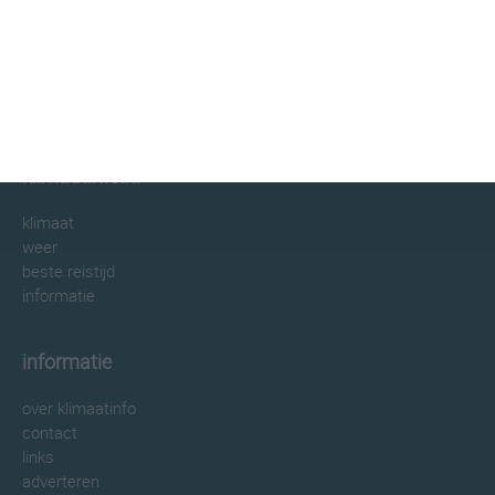
klimaatinfo.nl
klimaat
weer
beste reistijd
informatie
informatie
over klimaatinfo
contact
links
adverteren