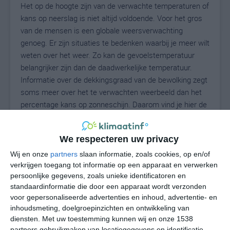
Het op de hoogte zijn van de verwachte temperaturen of
kans op neerslag is niet altijd voldoende. Voor het gros
van de mensen is een globale weersverwachting
genoeg. Er zijn situaties te bedenken waarbij je meer wilt
weten over het weer. Zo kan de gevoelstemperatuur
belangrijker zijn dan de daadwerkelijke temperatuur.
Informatie over de dekkingsgraad van de bewolking zegt
soms meer over het te verwachten weerbeeld dan het
percentage kans op zonneschijn. Daarom vind je hier de
uitgebreide weersvoorspelling voor Châtillon.
We respecteren uw privacy
Wij en onze
partners
slaan informatie, zoals cookies, op en/of
19
N
°C
verkrijgen toegang tot informatie op een apparaat en verwerken
L
persoonlijke gegevens, zoals unieke identificatoren en
standaardinformatie die door een apparaat wordt verzonden
W
voor gepersonaliseerde advertenties en inhoud, advertentie- en
inhoudsmeting, doelgroepinzichten en ontwikkeling van
vr
za
zo
ma
di
diensten.
Met uw toestemming kunnen wij en onze 1538
partners gebruikmaken van locatiegegevens en identificatie