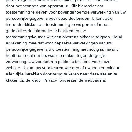
door het scannen van apparatuur. Klik hieronder om
toestemming te geven voor bovengenoemde verwerking van uw
25°
15°
23°
14°
24°
15°
24°
15°
23°
17°
persoonlijke gegevens voor deze doeleinden. U kunt ook
hieronder klikken om toestemming te weigeren of meer
18°C
23°C
25°C
22°C
19°C
17
gedetailleerde informatie te bekijken en uw
toestemmingskeuzes wijzigen alvorens akkoord te gaan.
Houd
er rekening mee dat voor bepaalde verwerkingen van uw
persoonlijke gegevens uw toestemming niet nodig is, maar u
09:00
12:00
15:00
18:00
21:00
00
heeft het recht om bezwaar te maken tegen dergelijke
verwerking. Uw voorkeuren gelden uitsluitend voor deze
website. U kunt uw voorkeuren wijzigen of uw toestemming te
allen tijde intrekken door terug te keren naar deze site en te
09:00
12:00
15:00
18:00
21:00
00
klikken op de knop "Privacy" onderaan de webpagina.
WZW 2
ZZO 1
ZO 2
OZO 2
O 1
NN
09:00
12:00
15:00
18:00
21:00
00