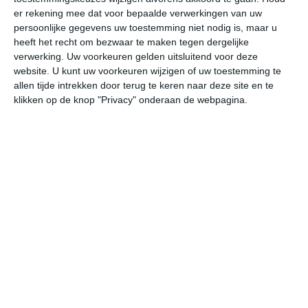
er rekening mee dat voor bepaalde verwerkingen van uw
persoonlijke gegevens uw toestemming niet nodig is, maar u
undefined
ma
di
wo
do
heeft het recht om bezwaar te maken tegen dergelijke
verwerking. Uw voorkeuren gelden uitsluitend voor deze
website. U kunt uw voorkeuren wijzigen of uw toestemming te
25°
17°
26°
17°
26°
18°
25°
19°
26°
19°
allen tijde intrekken door terug te keren naar deze site en te
klikken op de knop "Privacy" onderaan de webpagina.
18°C
17°C
20°C
22°C
24°C
23
03:00
06:00
09:00
12:00
15:00
18
03:00
06:00
09:00
12:00
15:00
18
NW 2
NW 2
ONO 1
ZO 2
ZO 2
WZ
03:00
06:00
09:00
12:00
15:00
18