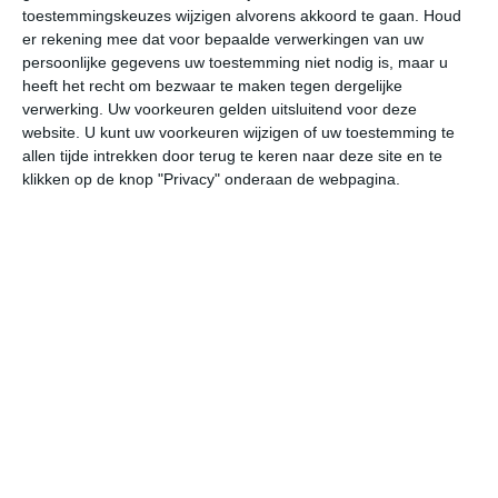
24
L
toestemmingskeuzes wijzigen alvorens akkoord te gaan.
Houd
er rekening mee dat voor bepaalde verwerkingen van uw
W
persoonlijke gegevens uw toestemming niet nodig is, maar u
heeft het recht om bezwaar te maken tegen dergelijke
verwerking. Uw voorkeuren gelden uitsluitend voor deze
do
vr
za
zo
ma
website. U kunt uw voorkeuren wijzigen of uw toestemming te
allen tijde intrekken door terug te keren naar deze site en te
klikken op de knop "Privacy" onderaan de webpagina.
30°
20°
28°
19°
30°
20°
27°
19°
28°
20°
20°C
20°C
22°C
27°C
30°C
29
02:00
05:00
08:00
11:00
14:00
17
02:00
05:00
08:00
11:00
14:00
17
ZZO 1
ZW 1
WZW 1
NW 2
ONO 2
ZO