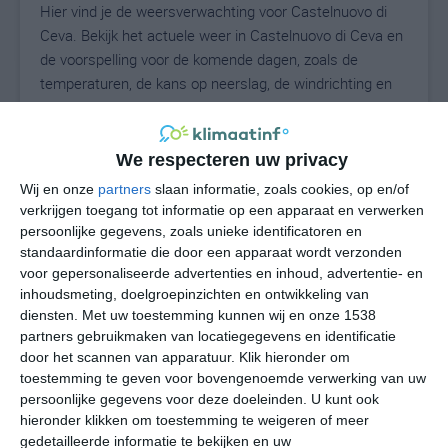
Hier vind je de weersverwachting voor Castelnuovo di
Ceva. Bekijk het actuele weer in Castelnuovo di Ceva en
de voorspelling voor de komende dagen, zoals de
temperaturen, de kans op neerslag, de windrichting en
de windkracht. Met deze weergegevens kun je zien wat
voor weer je kunt verwachten in Castelnuovo di Ceva.
Op basis van de klimaatstatistieken beschrijven we het
We respecteren uw privacy
weer per maand in Castelnuovo di Ceva. Dit is geen
Wij en onze
partners
slaan informatie, zoals cookies, op en/of
langetermijnverwachting, maar geeft het gemiddelde
verkrijgen toegang tot informatie op een apparaat en verwerken
weerbeeld voor alle maanden van het jaar. Wil je de
persoonlijke gegevens, zoals unieke identificatoren en
uitgebreide weersverwachting voor Castelnuovo di Ceva
standaardinformatie die door een apparaat wordt verzonden
voor gepersonaliseerde advertenties en inhoud, advertentie- en
zien? Op de pagina met extra weerinformatie tonen we
inhoudsmeting, doelgroepinzichten en ontwikkeling van
de kans op sneeuw, de gevoelstemperatuur, de
diensten.
Met uw toestemming kunnen wij en onze 1538
zichtbaarheid, de UV-kracht, de luchtdruk en meer goede
partners gebruikmaken van locatiegegevens en identificatie
weerinfo.
door het scannen van apparatuur. Klik hieronder om
toestemming te geven voor bovengenoemde verwerking van uw
persoonlijke gegevens voor deze doeleinden. U kunt ook
hieronder klikken om toestemming te weigeren of meer
N
°C
gedetailleerde informatie te bekijken en uw