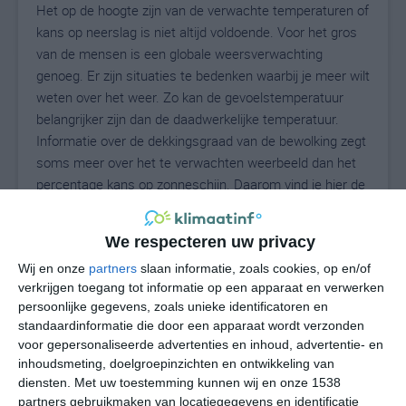
Het op de hoogte zijn van de verwachte temperaturen of
kans op neerslag is niet altijd voldoende. Voor het gros
van de mensen is een globale weersverwachting
genoeg. Er zijn situaties te bedenken waarbij je meer wilt
weten over het weer. Zo kan de gevoelstemperatuur
belangrijker zijn dan de daadwerkelijke temperatuur.
Informatie over de dekkingsgraad van de bewolking zegt
soms meer over het te verwachten weerbeeld dan het
percentage kans op zonneschijn. Daarom vind je hier de
uitgebreide weersvoorspelling voor Carnate.
We respecteren uw privacy
Wij en onze
partners
slaan informatie, zoals cookies, op en/of
30
N
°C
verkrijgen toegang tot informatie op een apparaat en verwerken
persoonlijke gegevens, zoals unieke identificatoren en
L
standaardinformatie die door een apparaat wordt verzonden
W
voor gepersonaliseerde advertenties en inhoud, advertentie- en
inhoudsmeting, doelgroepinzichten en ontwikkeling van
diensten.
Met uw toestemming kunnen wij en onze 1538
za
zo
ma
di
wo
partners gebruikmaken van locatiegegevens en identificatie