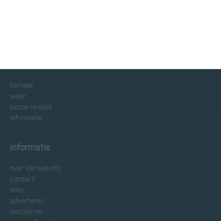
klimaatinfo.nl
klimaat
weer
beste reistijd
informatie
informatie
over klimaatinfo
contact
links
adverteren
disclaimer