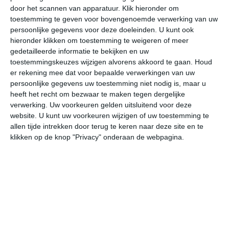
door het scannen van apparatuur. Klik hieronder om
toestemming te geven voor bovengenoemde verwerking van uw
32°
27°
34°
23°
35°
23°
34°
24°
33°
24°
persoonlijke gegevens voor deze doeleinden. U kunt ook
hieronder klikken om toestemming te weigeren of meer
26°C
24°C
23°C
27°C
31°C
33
gedetailleerde informatie te bekijken en uw
toestemmingskeuzes wijzigen alvorens akkoord te gaan.
Houd
er rekening mee dat voor bepaalde verwerkingen van uw
persoonlijke gegevens uw toestemming niet nodig is, maar u
00:00
03:00
06:00
09:00
12:00
15
heeft het recht om bezwaar te maken tegen dergelijke
verwerking. Uw voorkeuren gelden uitsluitend voor deze
website. U kunt uw voorkeuren wijzigen of uw toestemming te
allen tijde intrekken door terug te keren naar deze site en te
00:00
03:00
06:00
09:00
12:00
15
klikken op de knop "Privacy" onderaan de webpagina.
NO 1
N 1
N 1
ZO 1
Z 2
ZZ
00:00
03:00
06:00
09:00
12:00
15