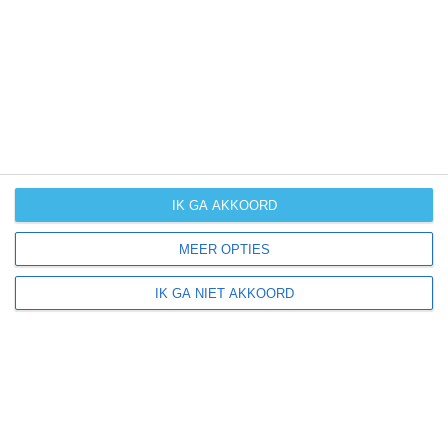
UV-index
UV 2
Carnate ligt in:
Europa
Italië
IK GA AKKOORD
MEER OPTIES
Klimaatinfo van Italië
IK GA NIET AKKOORD
Het actuele weer en de weersvoorspelling voor de
komende dagen of weken zeggen niets over hoe het
weer in andere maanden kan zijn. Wil je een indicatie
hebben van hoe het weer gemiddeld is in Italië?
Daarvoor hebben wij handige klimaatinfo over Italië.
Bekijk de gemiddelde temperaturen, de kans op regen of