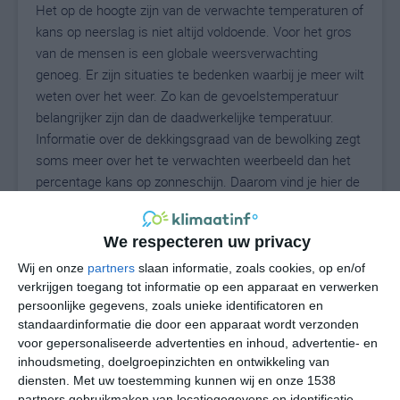
Het op de hoogte zijn van de verwachte temperaturen of
kans op neerslag is niet altijd voldoende. Voor het gros
van de mensen is een globale weersverwachting
genoeg. Er zijn situaties te bedenken waarbij je meer wilt
weten over het weer. Zo kan de gevoelstemperatuur
belangrijker zijn dan de daadwerkelijke temperatuur.
Informatie over de dekkingsgraad van de bewolking zegt
soms meer over het te verwachten weerbeeld dan het
percentage kans op zonneschijn. Daarom vind je hier de
uitgebreide weersvoorspelling voor Caraffa del Bianco.
We respecteren uw privacy
Wij en onze
partners
slaan informatie, zoals cookies, op en/of
29
N
°C
verkrijgen toegang tot informatie op een apparaat en verwerken
L
persoonlijke gegevens, zoals unieke identificatoren en
standaardinformatie die door een apparaat wordt verzonden
W
voor gepersonaliseerde advertenties en inhoud, advertentie- en
inhoudsmeting, doelgroepinzichten en ontwikkeling van
do
vr
za
zo
ma
diensten.
Met uw toestemming kunnen wij en onze 1538
partners gebruikmaken van locatiegegevens en identificatie