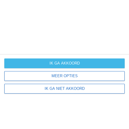
UV-index
UV 0
Caraffa del Bianco ligt in:
Europa
Italië
Calabrië
IK GA AKKOORD
MEER OPTIES
Klimaatinfo van Calabrië
IK GA NIET AKKOORD
Het actuele weer en de weersvoorspelling voor de
komende dagen of weken zeggen niets over hoe het
weer in andere maanden kan zijn. Wil je een indicatie
hebben van hoe het weer gemiddeld is in Calabrië?
Daarvoor hebben wij handige klimaatinfo over Calabrië.