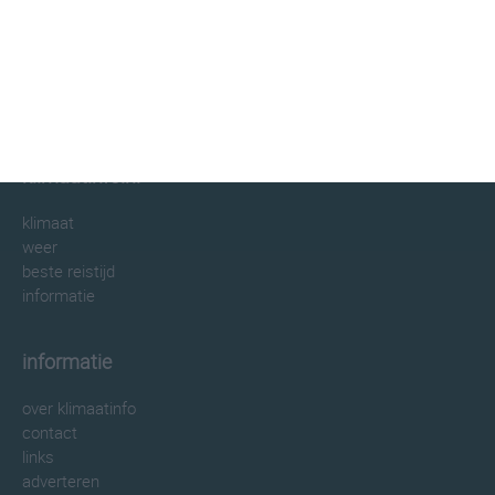
klimaatinfo.nl
klimaat
weer
beste reistijd
informatie
informatie
over klimaatinfo
contact
links
adverteren