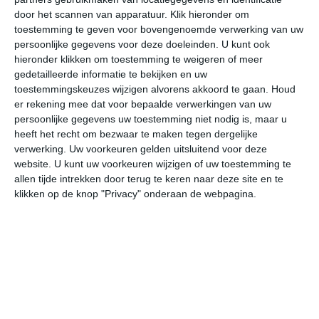
door het scannen van apparatuur. Klik hieronder om
toestemming te geven voor bovengenoemde verwerking van uw
34°
26°
33°
26°
32°
25°
33°
25°
33°
26°
persoonlijke gegevens voor deze doeleinden. U kunt ook
hieronder klikken om toestemming te weigeren of meer
26°C
26°C
28°C
32°C
33°C
32
gedetailleerde informatie te bekijken en uw
toestemmingskeuzes wijzigen alvorens akkoord te gaan.
Houd
er rekening mee dat voor bepaalde verwerkingen van uw
persoonlijke gegevens uw toestemming niet nodig is, maar u
02:00
05:00
08:00
11:00
14:00
17
heeft het recht om bezwaar te maken tegen dergelijke
verwerking. Uw voorkeuren gelden uitsluitend voor deze
website. U kunt uw voorkeuren wijzigen of uw toestemming te
allen tijde intrekken door terug te keren naar deze site en te
02:00
05:00
08:00
11:00
14:00
17
klikken op de knop "Privacy" onderaan de webpagina.
WNW 2
WNW 3
NW 2
NNO 2
O 2
NO
02:00
05:00
08:00
11:00
14:00
17