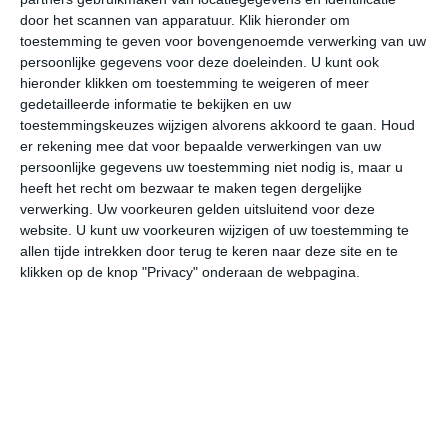
door het scannen van apparatuur. Klik hieronder om
toestemming te geven voor bovengenoemde verwerking van uw
34°
24°
31°
21°
33°
25°
34°
22°
33°
23°
persoonlijke gegevens voor deze doeleinden. U kunt ook
hieronder klikken om toestemming te weigeren of meer
32°C
33°C
32°C
30°C
26°C
23
gedetailleerde informatie te bekijken en uw
toestemmingskeuzes wijzigen alvorens akkoord te gaan.
Houd
er rekening mee dat voor bepaalde verwerkingen van uw
persoonlijke gegevens uw toestemming niet nodig is, maar u
12:00
15:00
18:00
21:00
00:00
03
heeft het recht om bezwaar te maken tegen dergelijke
verwerking. Uw voorkeuren gelden uitsluitend voor deze
website. U kunt uw voorkeuren wijzigen of uw toestemming te
allen tijde intrekken door terug te keren naar deze site en te
12:00
15:00
18:00
21:00
00:00
03
klikken op de knop "Privacy" onderaan de webpagina.
NNO 2
O 2
NNO 2
NO 2
WNW 2
NW
12:00
15:00
18:00
21:00
00:00
03