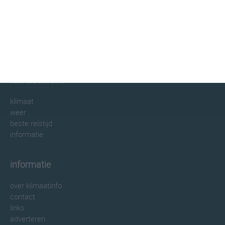
klimaatinfo.nl
klimaat
weer
beste reistijd
informatie
informatie
over klimaatinfo
contact
links
adverteren