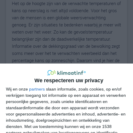
Het op de hoogte zijn van de verwachte temperaturen of
kans op neerslag is niet altijd voldoende. Voor het gros
van de mensen is een globale weersverwachting
genoeg. Er zijn situaties te bedenken waarbij je meer wilt
weten over het weer. Zo kan de gevoelstemperatuur
belangrijker zijn dan de daadwerkelijke temperatuur.
Informatie over de dekkingsgraad van de bewolking zegt
soms meer over het te verwachten weerbeeld dan het
percentage kans op zonneschijn. Daarom vind je hier de
uitgebreide weersvoorspelling voor Candiolo.
We respecteren uw privacy
Wij en onze
partners
slaan informatie, zoals cookies, op en/of
29
N
°C
verkrijgen toegang tot informatie op een apparaat en verwerken
L
persoonlijke gegevens, zoals unieke identificatoren en
standaardinformatie die door een apparaat wordt verzonden
W
voor gepersonaliseerde advertenties en inhoud, advertentie- en
inhoudsmeting, doelgroepinzichten en ontwikkeling van
vr
za
zo
ma
di
diensten.
Met uw toestemming kunnen wij en onze 1538
partners gebruikmaken van locatiegegevens en identificatie