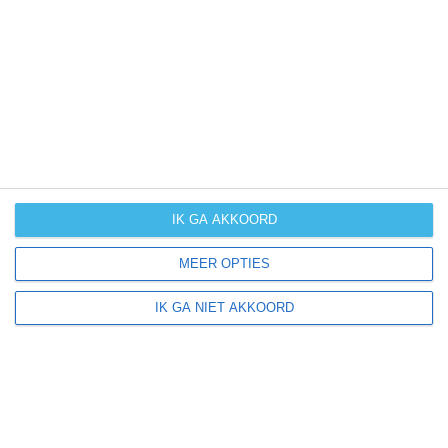
UV-index
UV 5
Candiolo ligt in:
Europa
Italië
Piëmont
IK GA AKKOORD
MEER OPTIES
Klimaatinfo van Piëmont
IK GA NIET AKKOORD
Het actuele weer en de weersvoorspelling voor de
komende dagen of weken zeggen niets over hoe het
weer in andere maanden kan zijn. Wil je een indicatie
hebben van hoe het weer gemiddeld is in Piëmont?
Daarvoor hebben wij handige klimaatinfo over Piëmont.