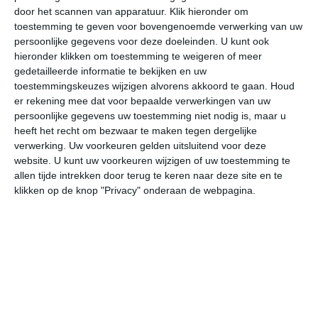
door het scannen van apparatuur. Klik hieronder om
toestemming te geven voor bovengenoemde verwerking van uw
31°
22°
32°
22°
34°
23°
35°
24°
32°
24°
persoonlijke gegevens voor deze doeleinden. U kunt ook
hieronder klikken om toestemming te weigeren of meer
31°C
30°C
25°C
24°C
23°C
22
gedetailleerde informatie te bekijken en uw
toestemmingskeuzes wijzigen alvorens akkoord te gaan.
Houd
er rekening mee dat voor bepaalde verwerkingen van uw
persoonlijke gegevens uw toestemming niet nodig is, maar u
16:00
19:00
22:00
01:00
04:00
07
heeft het recht om bezwaar te maken tegen dergelijke
verwerking. Uw voorkeuren gelden uitsluitend voor deze
website. U kunt uw voorkeuren wijzigen of uw toestemming te
allen tijde intrekken door terug te keren naar deze site en te
16:00
19:00
22:00
01:00
04:00
07
klikken op de knop "Privacy" onderaan de webpagina.
ZZW 1
Z 2
NO 1
NO 2
NNO 2
NN
16:00
19:00
22:00
01:00
04:00
07