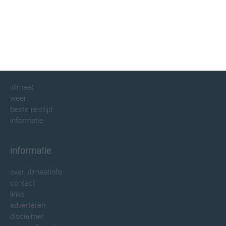
klimaatinfo.nl
klimaat
weer
beste reistijd
informatie
informatie
over klimaatinfo
contact
links
adverteren
disclaimer