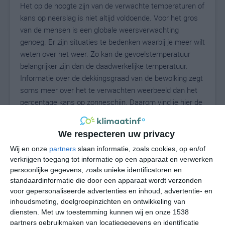
Het op de hoogte zijn van de verwachte temperaturen of
kans op neerslag is niet altijd voldoende. Voor het gros
van de mensen is een globale weersverwachting
genoeg. Er zijn situaties te bedenken waarbij je meer wilt
weten over het weer. Zo kan de gevoelstemperatuur
belangrijker zijn dan de daadwerkelijke temperatuur.
Informatie over de dekkingsgraad van de bewolking zegt
soms meer over het te verwachten weerbeeld dan het
percentage kans op zonneschijn. Daarom vind je hier de
uitgebreide weersvoorspelling voor Brivio.
We respecteren uw privacy
Wij en onze
partners
slaan informatie, zoals cookies, op en/of
27
N
°C
verkrijgen toegang tot informatie op een apparaat en verwerken
persoonlijke gegevens, zoals unieke identificatoren en
L
standaardinformatie die door een apparaat wordt verzonden
W
voor gepersonaliseerde advertenties en inhoud, advertentie- en
inhoudsmeting, doelgroepinzichten en ontwikkeling van
diensten.
Met uw toestemming kunnen wij en onze 1538
za
zo
ma
di
wo
partners gebruikmaken van locatiegegevens en identificatie