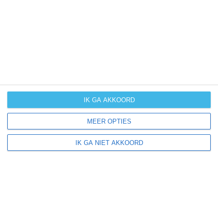
UV-index
UV 7
Brivio ligt in:
Europa
Italië
IK GA AKKOORD
MEER OPTIES
Klimaatinfo van Italië
IK GA NIET AKKOORD
Het actuele weer en de weersvoorspelling voor de
komende dagen of weken zeggen niets over hoe het
weer in andere maanden kan zijn. Wil je een indicatie
hebben van hoe het weer gemiddeld is in Italië?
Daarvoor hebben wij handige klimaatinfo over Italië.
Bekijk de gemiddelde temperaturen, de kans op regen of