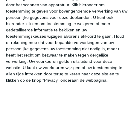
door het scannen van apparatuur. Klik hieronder om
toestemming te geven voor bovengenoemde verwerking van uw
27°
20°
26°
18°
28°
20°
28°
21°
29°
18°
persoonlijke gegevens voor deze doeleinden. U kunt ook
hieronder klikken om toestemming te weigeren of meer
23°C
21°C
22°C
24°C
27°C
25
gedetailleerde informatie te bekijken en uw
toestemmingskeuzes wijzigen alvorens akkoord te gaan.
Houd
er rekening mee dat voor bepaalde verwerkingen van uw
persoonlijke gegevens uw toestemming niet nodig is, maar u
02:00
05:00
08:00
11:00
14:00
17
heeft het recht om bezwaar te maken tegen dergelijke
verwerking. Uw voorkeuren gelden uitsluitend voor deze
website. U kunt uw voorkeuren wijzigen of uw toestemming te
allen tijde intrekken door terug te keren naar deze site en te
02:00
05:00
08:00
11:00
14:00
17
klikken op de knop "Privacy" onderaan de webpagina.
NNO 2
N 2
N 2
W 1
NNW 1
NN
02:00
05:00
08:00
11:00
14:00
17