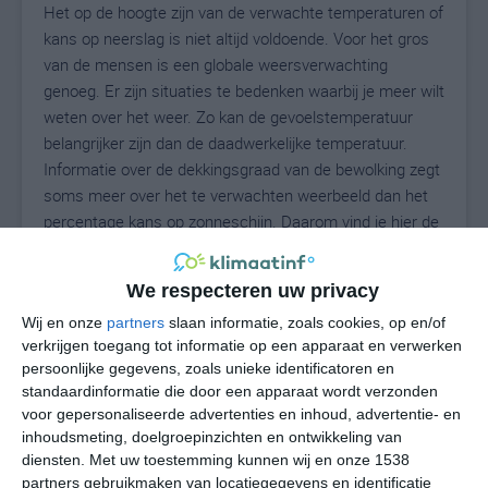
Het op de hoogte zijn van de verwachte temperaturen of
kans op neerslag is niet altijd voldoende. Voor het gros
van de mensen is een globale weersverwachting
genoeg. Er zijn situaties te bedenken waarbij je meer wilt
weten over het weer. Zo kan de gevoelstemperatuur
belangrijker zijn dan de daadwerkelijke temperatuur.
Informatie over de dekkingsgraad van de bewolking zegt
soms meer over het te verwachten weerbeeld dan het
percentage kans op zonneschijn. Daarom vind je hier de
uitgebreide weersvoorspelling voor Bracca.
We respecteren uw privacy
Wij en onze
partners
slaan informatie, zoals cookies, op en/of
23
N
°C
verkrijgen toegang tot informatie op een apparaat en verwerken
persoonlijke gegevens, zoals unieke identificatoren en
L
standaardinformatie die door een apparaat wordt verzonden
W
voor gepersonaliseerde advertenties en inhoud, advertentie- en
inhoudsmeting, doelgroepinzichten en ontwikkeling van
diensten.
Met uw toestemming kunnen wij en onze 1538
do
vr
za
zo
ma
partners gebruikmaken van locatiegegevens en identificatie