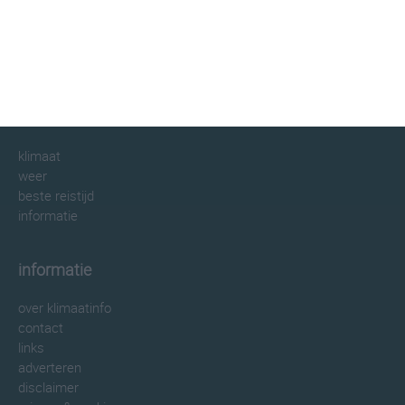
klimaatinfo.nl
klimaat
weer
beste reistijd
informatie
informatie
over klimaatinfo
contact
links
adverteren
disclaimer