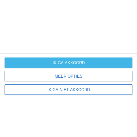
UV-index
UV 0
Bracca ligt in:
Europa
Italië
IK GA AKKOORD
MEER OPTIES
Klimaatinfo van Italië
IK GA NIET AKKOORD
Het actuele weer en de weersvoorspelling voor de
komende dagen of weken zeggen niets over hoe het
weer in andere maanden kan zijn. Wil je een indicatie
hebben van hoe het weer gemiddeld is in Italië?
Daarvoor hebben wij handige klimaatinfo over Italië.
Bekijk de gemiddelde temperaturen, de kans op regen of