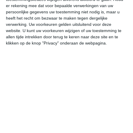
er rekening mee dat voor bepaalde verwerkingen van uw
persoonlijke gegevens uw toestemming niet nodig is, maar u
za
zo
ma
di
wo
heeft het recht om bezwaar te maken tegen dergelijke
verwerking. Uw voorkeuren gelden uitsluitend voor deze
website. U kunt uw voorkeuren wijzigen of uw toestemming te
28°
20°
28°
20°
30°
19°
28°
20°
26°
19°
allen tijde intrekken door terug te keren naar deze site en te
klikken op de knop "Privacy" onderaan de webpagina.
20°C
22°C
24°C
27°C
27°C
24
06:00
09:00
12:00
15:00
18:00
21
06:00
09:00
12:00
15:00
18:00
21
ZZW 2
NNW 1
NNO 2
NNO 2
NNO 2
ZZ
06:00
09:00
12:00
15:00
18:00
21