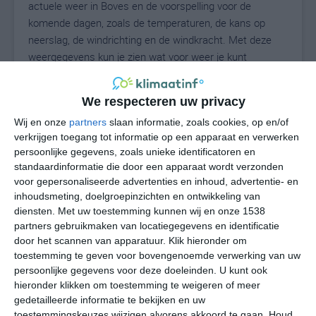
actuele weer in Boves en de voorspelling voor de
komende dagen, zoals de temperaturen, de kans op
neerslag, de windrichting en de windkracht. Met deze
weergegevens kun je zien wat voor weer je kunt
verwachten in Boves. Op basis van de
klimaatstatistieken beschrijven we het weer per maand
We respecteren uw privacy
in Boves. Dit is geen langetermijnverwachting, maar
Wij en onze
partners
slaan informatie, zoals cookies, op en/of
geeft het gemiddelde weerbeeld voor alle maanden van
verkrijgen toegang tot informatie op een apparaat en verwerken
het jaar. Wil je de uitgebreide weersverwachting voor
persoonlijke gegevens, zoals unieke identificatoren en
Boves zien? Op de pagina met extra weerinformatie
standaardinformatie die door een apparaat wordt verzonden
tonen we de kans op sneeuw, de gevoelstemperatuur,
voor gepersonaliseerde advertenties en inhoud, advertentie- en
de zichtbaarheid, de UV-kracht, de luchtdruk en meer
inhoudsmeting, doelgroepinzichten en ontwikkeling van
goede weerinfo.
diensten.
Met uw toestemming kunnen wij en onze 1538
partners gebruikmaken van locatiegegevens en identificatie
door het scannen van apparatuur. Klik hieronder om
toestemming te geven voor bovengenoemde verwerking van uw
23
N
persoonlijke gegevens voor deze doeleinden. U kunt ook
°C
hieronder klikken om toestemming te weigeren of meer
L
gedetailleerde informatie te bekijken en uw
W
toestemmingskeuzes wijzigen alvorens akkoord te gaan.
Houd