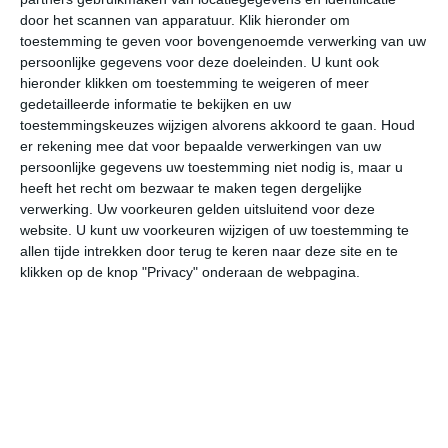
ma
di
wo
do
vr
door het scannen van apparatuur. Klik hieronder om
toestemming te geven voor bovengenoemde verwerking van uw
persoonlijke gegevens voor deze doeleinden. U kunt ook
36°
22°
36°
23°
33°
23°
35°
23°
35°
25°
hieronder klikken om toestemming te weigeren of meer
gedetailleerde informatie te bekijken en uw
34°C
36°C
33°C
28°C
25°C
24
toestemmingskeuzes wijzigen alvorens akkoord te gaan.
Houd
er rekening mee dat voor bepaalde verwerkingen van uw
persoonlijke gegevens uw toestemming niet nodig is, maar u
heeft het recht om bezwaar te maken tegen dergelijke
14:00
17:00
20:00
23:00
02:00
05
verwerking. Uw voorkeuren gelden uitsluitend voor deze
website. U kunt uw voorkeuren wijzigen of uw toestemming te
allen tijde intrekken door terug te keren naar deze site en te
klikken op de knop "Privacy" onderaan de webpagina.
14:00
17:00
20:00
23:00
02:00
05
ZW 2
WZW 2
WZW 1
ZZO 1
NNW 1
NN
14:00
17:00
20:00
23:00
02:00
05