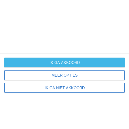
sneeuwval
0 mm/uur
UV-index
UV 8
Boffalora Sopra Ticino ligt in:
Europa
Italië
IK GA AKKOORD
MEER OPTIES
Klimaatinfo van Italië
IK GA NIET AKKOORD
Het actuele weer en de weersvoorspelling voor de
komende dagen of weken zeggen niets over hoe het
weer in andere maanden kan zijn. Wil je een indicatie
hebben van hoe het weer gemiddeld is in Italië?
Daarvoor hebben wij handige klimaatinfo over Italië.