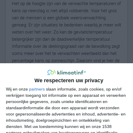
Het op de hoogte zijn van de verwachte temperaturen of
kans op neerslag is niet altijd voldoende. Voor het gros
van de mensen is een globale weersverwachting
genoeg. Er zijn situaties te bedenken waarbij je meer wilt
weten over het weer. Zo kan de gevoelstemperatuur
belangrijker zijn dan de daadwerkelijke temperatuur.
Informatie over de dekkingsgraad van de bewolking zegt
soms meer over het te verwachten weerbeeld dan het
percentage kans op zonneschijn. Daarom vind je hier de
uitgebreide weersvoorspelling voor Boffalora Sopra
Ticino.
We respecteren uw privacy
Wij en onze
partners
slaan informatie, zoals cookies, op en/of
verkrijgen toegang tot informatie op een apparaat en verwerken
29
N
°C
persoonlijke gegevens, zoals unieke identificatoren en
standaardinformatie die door een apparaat wordt verzonden
L
voor gepersonaliseerde advertenties en inhoud, advertentie- en
W
inhoudsmeting, doelgroepinzichten en ontwikkeling van
diensten.
Met uw toestemming kunnen wij en onze 1538
partners gebruikmaken van locatiegegevens en identificatie