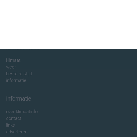
klimaatinfo.nl
klimaat
weer
beste reistijd
informatie
informatie
over klimaatinfo
contact
links
adverteren