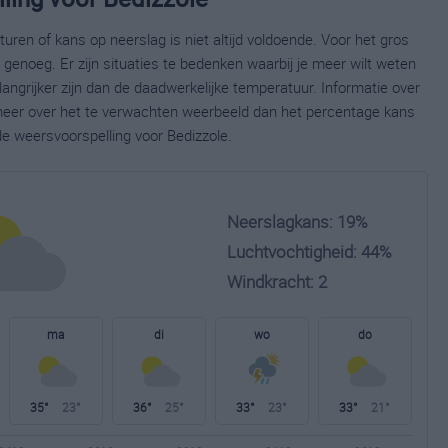
ren of kans op neerslag is niet altijd voldoende. Voor het gros
enoeg. Er zijn situaties te bedenken waarbij je meer wilt weten
ngrijker zijn dan de daadwerkelijke temperatuur. Informatie over
eer over het te verwachten weerbeeld dan het percentage kans
de weersvoorspelling voor Bedizzole.
Neerslagkans: 19%
Luchtvochtigheid: 44%
Windkracht: 2
ma
di
wo
do
35°
23°
36°
25°
33°
23°
33°
21°