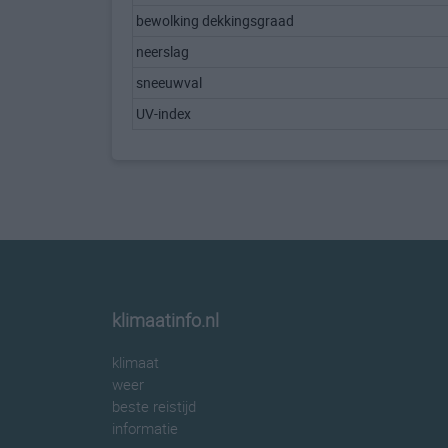
bewolking dekkingsgraad
neerslag
sneeuwval
UV-index
klimaatinfo.nl
klimaat
weer
beste reistijd
informatie