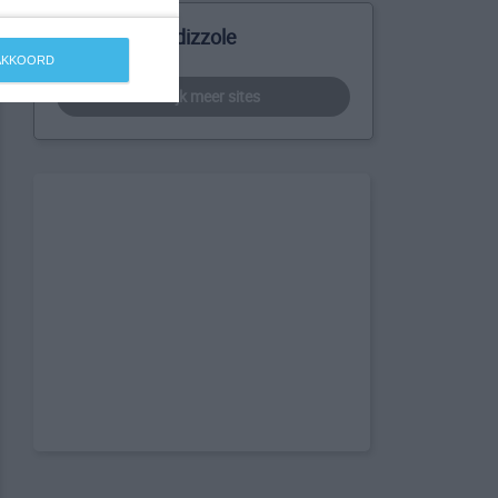
Meer over Bedizzole
 AKKOORD
bekijk meer sites