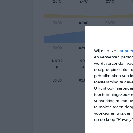
26°C
24°C
23°C
00:00
03:00
06:00
00:00
03:00
06:00
Wij en onze
partners
en verwerken persoon
NNO 2
NO 2
NO 2
wordt verzonden voo
doelgroepinzichten e
gebruikmaken van loc
00:00
03:00
06:00
toestemming te gev
U kunt ook hieronder
toestemmingskeuzes 
verwerkingen van uw
te maken tegen derge
voorkeuren wijzigen 
op de knop "Privacy