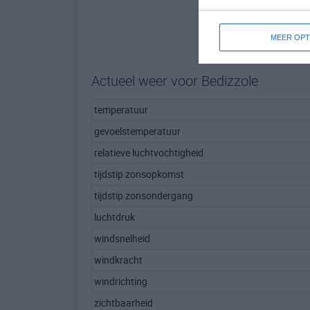
MEER OPT
Actueel weer voor Bedizzole
temperatuur
gevoelstemperatuur
relatieve luchtvochtigheid
tijdstip zonsopkomst
tijdstip zonsondergang
luchtdruk
windsnelheid
windkracht
windrichting
zichtbaarheid