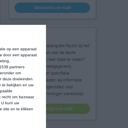
klimaatinfo van Italië
Beste reistijd
Het weer is een belangrijke factor bij het
matie op een apparaat
reizen. Wil je weten wat de beste
ie door een apparaat
maanden zijn om naar Italië te reizen?
eting,
Op basis van klimaatgegevens,
1538 partners
weersextremen en specifieke
hieronder om
r deze doeleinden.
weerinformatie bieden wij informatie
 te bekijken en uw
over de beste reisperiodes voor
epaalde
duizenden bestemmingen wereldwijd.
et recht om bezwaar
. U kunt uw
beste reistijd voor Italië
 site en te klikken