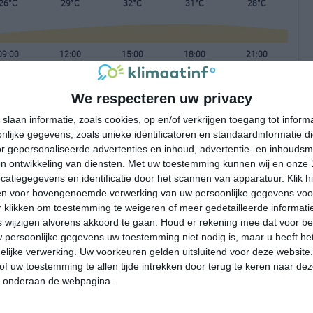
26°C
29°C
32°C
31°C
28°C
09:00
12:00
15:00
18:00
21:00
We respecteren uw privacy
09:00
12:00
15:00
18:00
21:00
slaan informatie, zoals cookies, op en/of verkrijgen toegang tot infor
lijke gegevens, zoals unieke identificatoren en standaardinformatie d
N 1
OZO 1
O 2
O 2
NNO 1
r gepersonaliseerde advertenties en inhoud, advertentie- en inhoudsm
n ontwikkeling van diensten.
Met uw toestemming kunnen wij en onze 
atiegegevens en identificatie door het scannen van apparatuur. Klik 
09:00
12:00
15:00
18:00
21:00
en voor bovengenoemde verwerking van uw persoonlijke gegevens voo
 klikken om toestemming te weigeren of meer gedetailleerde informatie
wijzigen alvorens akkoord te gaan.
Houd er rekening mee dat voor b
 persoonlijke gegevens uw toestemming niet nodig is, maar u heeft h
lijke verwerking. Uw voorkeuren gelden uitsluitend voor deze website
of uw toestemming te allen tijde intrekken door terug te keren naar deze
" onderaan de webpagina.