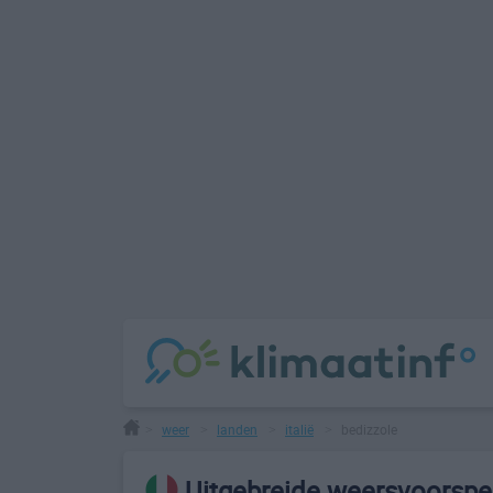
weer
landen
italië
bedizzole
>
>
>
>
Uitgebreide weersvoorspel