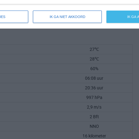
IES
IK GA NIET AKKOORD
IK GA
27℃
28℃
60%
06:08 uur
20:36 uur
997 hPa
2,9 m/s
2 Bft
NNO
16 kilometer