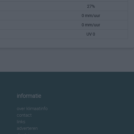
27%
0 mm/uur
0 mm/uur
UV 0
informatie
over klimaatinfo
contact
links
adverteren